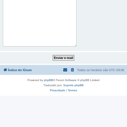
Índice do fórum
Todos os horários são
UTC-03:00
Powered by
phpBB
® Forum Software © phpBB Limited
Traduzido por:
Suporte phpBB
Privacidade
|
Termos