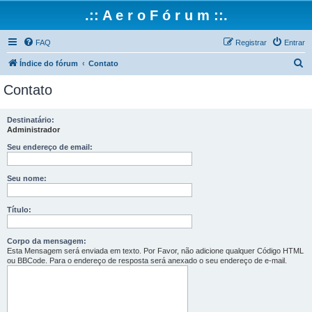
.:: A e r o F ó r u m ::.
FAQ
Registrar
Entrar
P
Índice do fórum
Contato
e
Contato
s
q
Destinatário:
Administrador
u
i
Seu endereço de email:
s
Seu nome:
a
r
Título:
Corpo da mensagem:
Esta Mensagem será enviada em texto. Por Favor, não adicione qualquer Código HTML
ou BBCode. Para o endereço de resposta será anexado o seu endereço de e-mail.