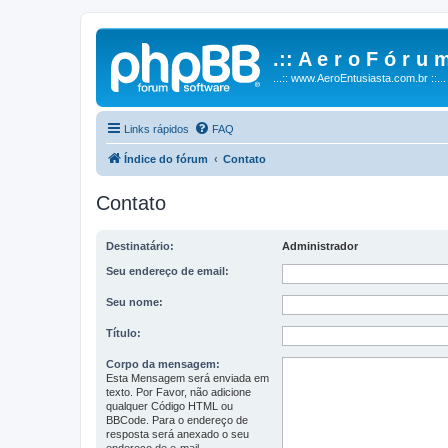
.:: A e r o F ó r u m
...:: www.AeroEntusiasta.com.br ::...
Links rápidos
FAQ
Índice do fórum
Contato
Contato
Destinatário:
Administrador
Seu endereço de email:
Seu nome:
Título:
Corpo da mensagem:
Esta Mensagem será enviada em
texto. Por Favor, não adicione
qualquer Código HTML ou
BBCode. Para o endereço de
resposta será anexado o seu
endereço de e-mail.