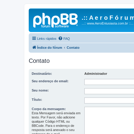
.:: A e r o F ó r u m
...:: www.AeroEntusiasta.com.br ::...
Links rápidos
FAQ
Índice do fórum
Contato
Contato
Destinatário:
Administrador
Seu endereço de email:
Seu nome:
Título:
Corpo da mensagem:
Esta Mensagem será enviada em
texto. Por Favor, não adicione
qualquer Código HTML ou
BBCode. Para o endereço de
resposta será anexado o seu
endereço de e-mail.