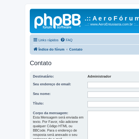
.:: A e r o F ó r u m
...:: www.AeroEntusiasta.com.br ::...
Links rápidos
FAQ
Índice do fórum
Contato
Contato
Destinatário:
Administrador
Seu endereço de email:
Seu nome:
Título:
Corpo da mensagem:
Esta Mensagem será enviada em
texto. Por Favor, não adicione
qualquer Código HTML ou
BBCode. Para o endereço de
resposta será anexado o seu
endereço de e-mail.