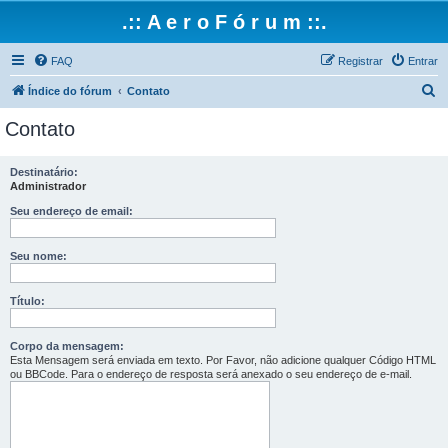
.:: A e r o F ó r u m ::.
FAQ
Registrar
Entrar
P
Índice do fórum
Contato
e
Contato
s
q
Destinatário:
Administrador
u
i
Seu endereço de email:
s
Seu nome:
a
r
Título:
Corpo da mensagem:
Esta Mensagem será enviada em texto. Por Favor, não adicione qualquer Código HTML
ou BBCode. Para o endereço de resposta será anexado o seu endereço de e-mail.