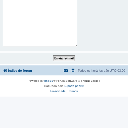
Índice do fórum
Todos os horários são
UTC-03:00
Powered by
phpBB
® Forum Software © phpBB Limited
Traduzido por:
Suporte phpBB
Privacidade
|
Termos