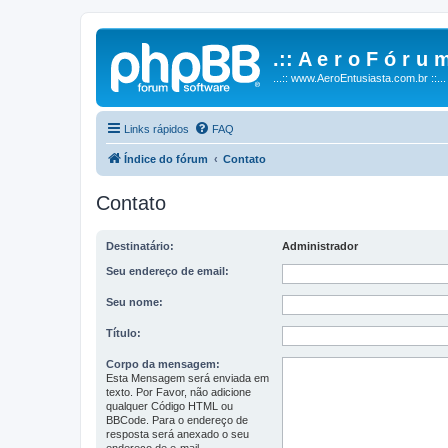
.:: A e r o F ó r u m
...:: www.AeroEntusiasta.com.br ::...
Links rápidos
FAQ
Índice do fórum
Contato
Contato
Destinatário:
Administrador
Seu endereço de email:
Seu nome:
Título:
Corpo da mensagem:
Esta Mensagem será enviada em
texto. Por Favor, não adicione
qualquer Código HTML ou
BBCode. Para o endereço de
resposta será anexado o seu
endereço de e-mail.