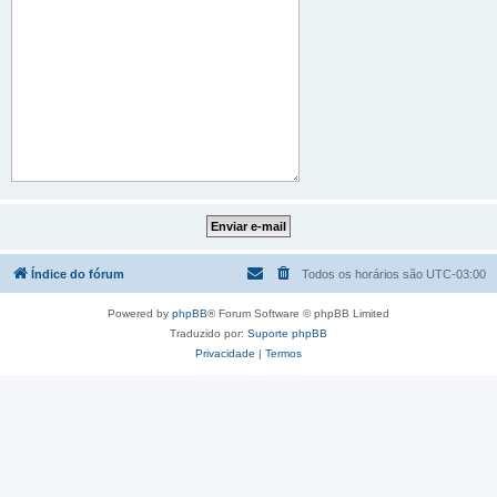
Índice do fórum
Todos os horários são
UTC-03:00
Powered by
phpBB
® Forum Software © phpBB Limited
Traduzido por:
Suporte phpBB
Privacidade
|
Termos