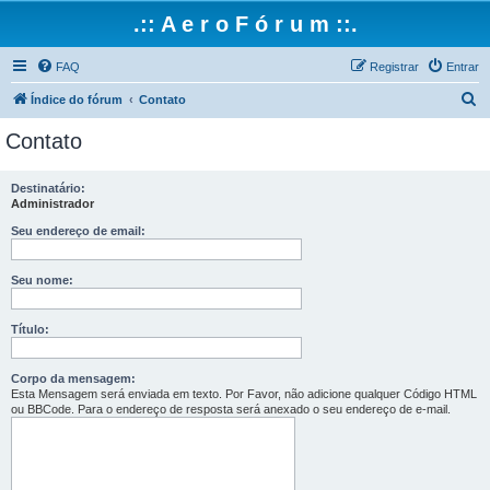
.:: A e r o F ó r u m ::.
FAQ
Registrar
Entrar
P
Índice do fórum
Contato
e
Contato
s
q
Destinatário:
Administrador
u
i
Seu endereço de email:
s
Seu nome:
a
r
Título:
Corpo da mensagem:
Esta Mensagem será enviada em texto. Por Favor, não adicione qualquer Código HTML
ou BBCode. Para o endereço de resposta será anexado o seu endereço de e-mail.