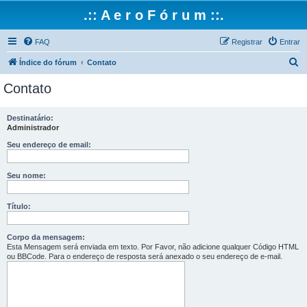
.:: A e r o F ó r u m ::.
FAQ
Registrar
Entrar
P
Índice do fórum
Contato
e
Contato
s
q
Destinatário:
Administrador
u
i
Seu endereço de email:
s
Seu nome:
a
r
Título:
Corpo da mensagem:
Esta Mensagem será enviada em texto. Por Favor, não adicione qualquer Código HTML
ou BBCode. Para o endereço de resposta será anexado o seu endereço de e-mail.