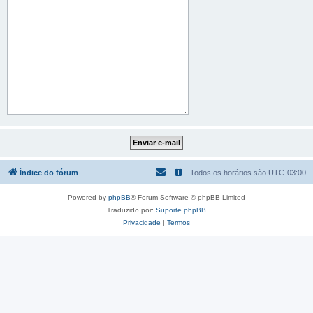
Índice do fórum
Todos os horários são
UTC-03:00
Powered by
phpBB
® Forum Software © phpBB Limited
Traduzido por:
Suporte phpBB
Privacidade
|
Termos