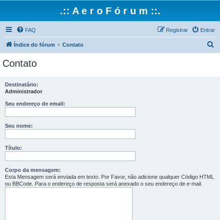
.:: A e r o F ó r u m ::.
FAQ
Registrar
Entrar
P
Índice do fórum
Contato
e
Contato
s
q
Destinatário:
Administrador
u
i
Seu endereço de email:
s
Seu nome:
a
r
Título:
Corpo da mensagem:
Esta Mensagem será enviada em texto. Por Favor, não adicione qualquer Código HTML
ou BBCode. Para o endereço de resposta será anexado o seu endereço de e-mail.