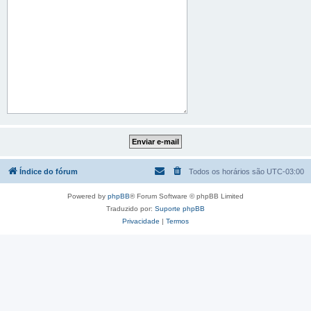
Índice do fórum
Todos os horários são
UTC-03:00
Powered by
phpBB
® Forum Software © phpBB Limited
Traduzido por:
Suporte phpBB
Privacidade
|
Termos