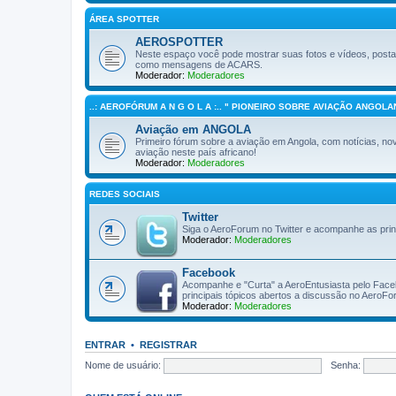
ÁREA SPOTTER
AEROSPOTTER
Neste espaço você pode mostrar suas fotos e vídeos, post
como mensagens de ACARS.
Moderador:
Moderadores
..: AEROFÓRUM A N G O L A :.. " PIONEIRO SOBRE AVIAÇÃO ANGOLAN
Aviação em ANGOLA
Primeiro fórum sobre a aviação em Angola, com notícias, novi
aviação neste país africano!
Moderador:
Moderadores
REDES SOCIAIS
Twitter
Siga o AeroForum no Twitter e acompanhe as pri
Moderador:
Moderadores
Facebook
Acompanhe e "Curta" a AeroEntusiasta pelo Facebo
principais tópicos abertos a discussão no AeroF
Moderador:
Moderadores
ENTRAR
•
REGISTRAR
Nome de usuário:
Senha: