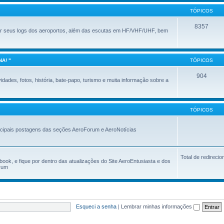
TÓPICOS
8357
ar seus logs dos aeroportos, além das escutas em HF/VHF/UHF, bem
A! "
TÓPICOS
904
dades, fotos, história, bate-papo, turismo e muita informação sobre a
TÓPICOS
ncipais postagens das seções AeroForum e AeroNotícias
Total de redireci
ok, e fique por dentro das atualizações do Site AeroEntusiasta e dos
orum
Esqueci a senha
|
Lembrar minhas informações