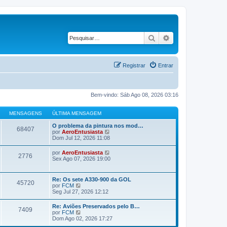
Pesquisar
Pesquisa avançad
Registrar
Entrar
Bem-vindo: Sáb Ago 08, 2026 03:16
MENSAGENS
ÚLTIMA MENSAGEM
O problema da pintura nos mod…
68407
V
por
AeroEntusiasta
e
Dom Jul 12, 2026 11:08
r
ú
V
por
AeroEntusiasta
2776
l
e
Sex Ago 07, 2026 19:00
t
r
i
ú
m
l
Re: Os sete A330-900 da GOL
a
45720
t
V
por
FCM
m
i
e
Seg Jul 27, 2026 12:12
e
m
r
n
a
ú
s
Re: Aviões Preservados pelo B…
m
7409
l
a
V
por
FCM
e
t
g
e
Dom Ago 02, 2026 17:27
n
i
e
r
s