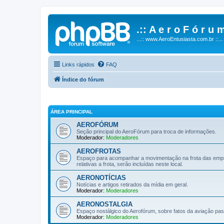
.:: A e r o F ó r u m
...:: www.AeroEntusiasta.com.br ::...
Links rápidos
FAQ
Índice do fórum
ÁREA PRINCIPAL
AEROFÓRUM
Seção principal do AeroFórum para troca de informações.
Moderador:
Moderadores
AEROFROTAS
Espaço para acompanhar a movimentação na frota das empre
relativas a frota, serão incluídas neste local.
AERONOTÍCIAS
Notícias e artigos retirados da mídia em geral.
Moderador:
Moderadores
AERONOSTALGIA
Espaço nostálgico do Aerofórum, sobre fatos da aviação passad
Moderador:
Moderadores