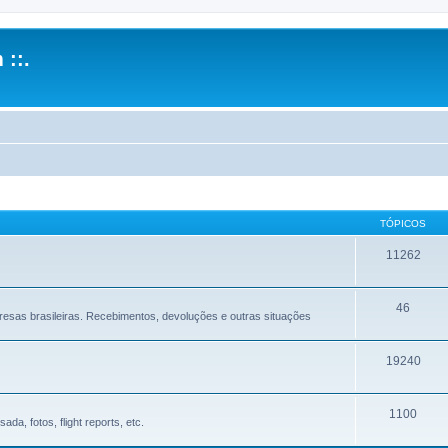
 ::.
TÓPICOS
11262
46
sas brasileiras. Recebimentos, devoluções e outras situações
19240
1100
a, fotos, flight reports, etc.