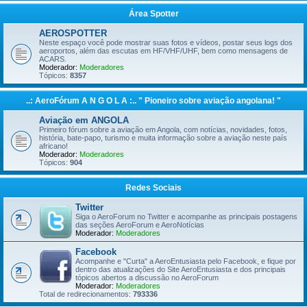
Área Spotter
AEROSPOTTER
Neste espaço você pode mostrar suas fotos e vídeos, postar seus logs dos
aeroportos, além das escutas em HF/VHF/UHF, bem como mensagens de
ACARS.
Moderador:
Moderadores
Tópicos:
8357
..: AeroFórum A N G O L A :.. " Pioneiro sobre aviação angolana! "
Aviação em ANGOLA
Primeiro fórum sobre a aviação em Angola, com notícias, novidades, fotos,
história, bate-papo, turismo e muita informação sobre a aviação neste país
africano!
Moderador:
Moderadores
Tópicos:
904
Redes Sociais
Twitter
Siga o AeroForum no Twitter e acompanhe as principais postagens
das seções AeroForum e AeroNotícias
Moderador:
Moderadores
Facebook
Acompanhe e "Curta" a AeroEntusiasta pelo Facebook, e fique por
dentro das atualizações do Site AeroEntusiasta e dos principais
tópicos abertos a discussão no AeroForum
Moderador:
Moderadores
Total de redirecionamentos:
793336