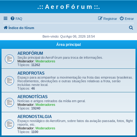
.:: A e r o F ó r u m ::.
FAQ
Registrar
Entrar
P
Índice do fórum
e
Bem-vindo: Qui Ago 06, 2026 18:54
s
Área principal
q
AEROFÓRUM
u
Seção principal do AeroFórum para troca de informações.
Moderador:
Moderadores
i
Tópicos:
11262
s
AEROFROTAS
Espaço para acompanhar a movimentação na frota das empresas brasileiras.
a
Recebimentos, devoluções e outras situações relativas a frota, serão
incluídas neste local.
r
Tópicos:
46
AERONOTÍCIAS
Notícias e artigos retirados da mídia em geral.
Moderador:
Moderadores
Tópicos:
19240
AERONOSTALGIA
Espaço nostálgico do Aerofórum, sobre fatos da aviação passada, fotos, flight
reports, etc.
Moderador:
Moderadores
Tópicos:
1100