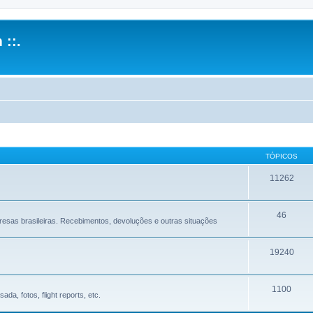
 ::.
TÓPICOS
11262
46
sas brasileiras. Recebimentos, devoluções e outras situações
19240
1100
a, fotos, flight reports, etc.