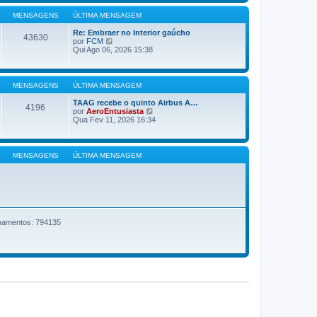
m
m
ú
a
a
l
g
MENSAGENS
ÚLTIMA MENSAGEM
m
t
e
e
i
m
Re: Embraer no Interior gaúcho
n
43630
m
V
por
FCM
s
a
e
Qui Ago 06, 2026 15:38
a
m
r
g
e
ú
e
n
l
m
s
t
MENSAGENS
ÚLTIMA MENSAGEM
a
i
g
m
TAAG recebe o quinto Airbus A…
e
4196
a
V
por
AeroEntusiasta
m
m
e
Qua Fev 11, 2026 16:34
e
r
n
ú
s
l
a
t
MENSAGENS
ÚLTIMA MENSAGEM
g
i
e
m
m
a
m
e
n
s
a
onamentos: 794135
g
e
m