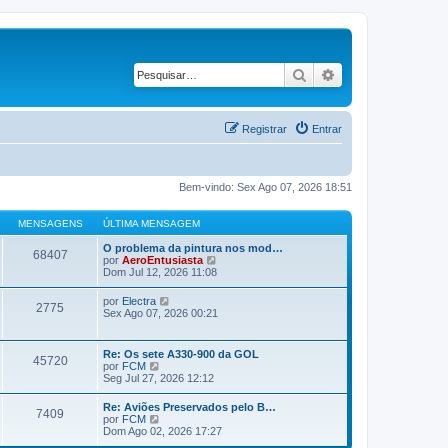
Pesquisar
Pesquisa avançad
Registrar
Entrar
Bem-vindo: Sex Ago 07, 2026 18:51
MENSAGENS
ÚLTIMA MENSAGEM
O problema da pintura nos mod…
68407
V
por
AeroEntusiasta
e
Dom Jul 12, 2026 11:08
r
ú
V
por
Electra
2775
l
e
Sex Ago 07, 2026 00:21
t
r
i
ú
m
l
Re: Os sete A330-900 da GOL
a
45720
t
V
por
FCM
m
i
e
Seg Jul 27, 2026 12:12
e
m
r
n
a
ú
s
Re: Aviões Preservados pelo B…
m
7409
l
a
V
por
FCM
e
t
g
e
Dom Ago 02, 2026 17:27
n
i
e
r
s