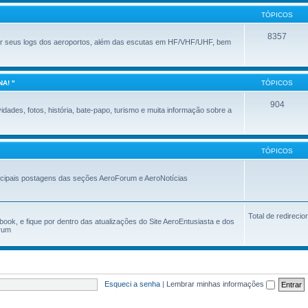
TÓPICOS
8357
ar seus logs dos aeroportos, além das escutas em HF/VHF/UHF, bem
A! "
TÓPICOS
904
dades, fotos, história, bate-papo, turismo e muita informação sobre a
TÓPICOS
ncipais postagens das seções AeroForum e AeroNotícias
Total de redireci
ok, e fique por dentro das atualizações do Site AeroEntusiasta e dos
orum
Esqueci a senha
|
Lembrar minhas informações