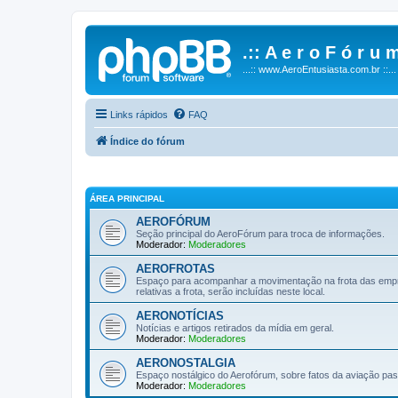
.:: A e r o F ó r u m
...:: www.AeroEntusiasta.com.br ::...
Links rápidos
FAQ
Índice do fórum
ÁREA PRINCIPAL
AEROFÓRUM
Seção principal do AeroFórum para troca de informações.
Moderador:
Moderadores
AEROFROTAS
Espaço para acompanhar a movimentação na frota das empre
relativas a frota, serão incluídas neste local.
AERONOTÍCIAS
Notícias e artigos retirados da mídia em geral.
Moderador:
Moderadores
AERONOSTALGIA
Espaço nostálgico do Aerofórum, sobre fatos da aviação passad
Moderador:
Moderadores