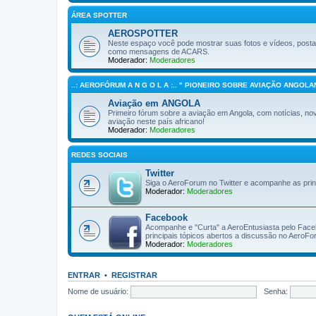
ÁREA SPOTTER
AEROSPOTTER
Neste espaço você pode mostrar suas fotos e vídeos, post
como mensagens de ACARS.
Moderador:
Moderadores
..: AEROFÓRUM A N G O L A :.. " PIONEIRO SOBRE AVIAÇÃO ANGOLAN
Aviação em ANGOLA
Primeiro fórum sobre a aviação em Angola, com notícias, novi
aviação neste país africano!
Moderador:
Moderadores
REDES SOCIAIS
Twitter
Siga o AeroForum no Twitter e acompanhe as pri
Moderador:
Moderadores
Facebook
Acompanhe e "Curta" a AeroEntusiasta pelo Facebo
principais tópicos abertos a discussão no AeroF
Moderador:
Moderadores
ENTRAR
•
REGISTRAR
Nome de usuário:
Senha: