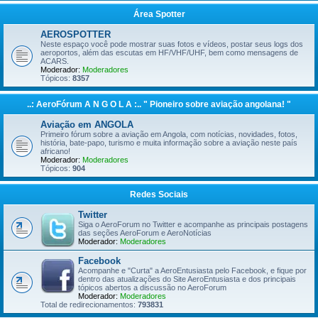
Área Spotter
AEROSPOTTER
Neste espaço você pode mostrar suas fotos e vídeos, postar seus logs dos
aeroportos, além das escutas em HF/VHF/UHF, bem como mensagens de
ACARS.
Moderador:
Moderadores
Tópicos:
8357
..: AeroFórum A N G O L A :.. " Pioneiro sobre aviação angolana! "
Aviação em ANGOLA
Primeiro fórum sobre a aviação em Angola, com notícias, novidades, fotos,
história, bate-papo, turismo e muita informação sobre a aviação neste país
africano!
Moderador:
Moderadores
Tópicos:
904
Redes Sociais
Twitter
Siga o AeroForum no Twitter e acompanhe as principais postagens
das seções AeroForum e AeroNotícias
Moderador:
Moderadores
Facebook
Acompanhe e "Curta" a AeroEntusiasta pelo Facebook, e fique por
dentro das atualizações do Site AeroEntusiasta e dos principais
tópicos abertos a discussão no AeroForum
Moderador:
Moderadores
Total de redirecionamentos:
793831