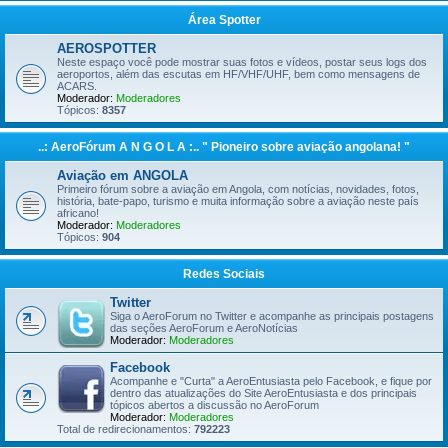
Área Spotter
AEROSPOTTER
Neste espaço você pode mostrar suas fotos e vídeos, postar seus logs dos
aeroportos, além das escutas em HF/VHF/UHF, bem como mensagens de
ACARS.
Moderador:
Moderadores
Tópicos:
8357
..: AeroFórum A N G O L A :.. " Pioneiro sobre aviação angolana! "
Aviação em ANGOLA
Primeiro fórum sobre a aviação em Angola, com notícias, novidades, fotos,
história, bate-papo, turismo e muita informação sobre a aviação neste país
africano!
Moderador:
Moderadores
Tópicos:
904
Redes Sociais
Twitter
Siga o AeroForum no Twitter e acompanhe as principais postagens
das seções AeroForum e AeroNotícias
Moderador:
Moderadores
Facebook
Acompanhe e "Curta" a AeroEntusiasta pelo Facebook, e fique por
dentro das atualizações do Site AeroEntusiasta e dos principais
tópicos abertos a discussão no AeroForum
Moderador:
Moderadores
Total de redirecionamentos:
792223