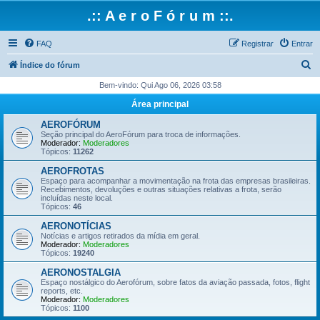
.:: A e r o F ó r u m ::.
FAQ
Registrar
Entrar
P
Índice do fórum
e
Bem-vindo: Qui Ago 06, 2026 03:58
s
Área principal
q
AEROFÓRUM
u
Seção principal do AeroFórum para troca de informações.
Moderador:
Moderadores
i
Tópicos:
11262
s
AEROFROTAS
Espaço para acompanhar a movimentação na frota das empresas brasileiras.
a
Recebimentos, devoluções e outras situações relativas a frota, serão
incluídas neste local.
r
Tópicos:
46
AERONOTÍCIAS
Notícias e artigos retirados da mídia em geral.
Moderador:
Moderadores
Tópicos:
19240
AERONOSTALGIA
Espaço nostálgico do Aerofórum, sobre fatos da aviação passada, fotos, flight
reports, etc.
Moderador:
Moderadores
Tópicos:
1100