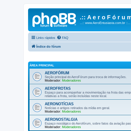
.:: A e r o F ó r u m
...:: www.AeroEntusiasta.com.br ::...
Links rápidos
FAQ
Índice do fórum
ÁREA PRINCIPAL
AEROFÓRUM
Seção principal do AeroFórum para troca de informações.
Moderador:
Moderadores
AEROFROTAS
Espaço para acompanhar a movimentação na frota das empre
relativas a frota, serão incluídas neste local.
AERONOTÍCIAS
Notícias e artigos retirados da mídia em geral.
Moderador:
Moderadores
AERONOSTALGIA
Espaço nostálgico do Aerofórum, sobre fatos da aviação passad
Moderador:
Moderadores