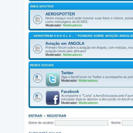
ÁREA SPOTTER
AEROSPOTTER
Neste espaço você pode mostrar suas fotos e vídeos, post
como mensagens de ACARS.
Moderador:
Moderadores
..: AEROFÓRUM A N G O L A :.. " PIONEIRO SOBRE AVIAÇÃO ANGOLAN
Aviação em ANGOLA
Primeiro fórum sobre a aviação em Angola, com notícias, novi
aviação neste país africano!
Moderador:
Moderadores
REDES SOCIAIS
Twitter
Siga o AeroForum no Twitter e acompanhe as pri
Moderador:
Moderadores
Facebook
Acompanhe e "Curta" a AeroEntusiasta pelo Facebo
principais tópicos abertos a discussão no AeroF
Moderador:
Moderadores
ENTRAR
•
REGISTRAR
Nome de usuário:
Senha: