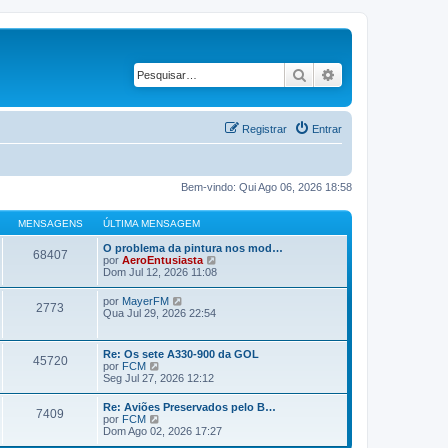
Pesquisar
Pesquisa avançad
Registrar
Entrar
Bem-vindo: Qui Ago 06, 2026 18:58
MENSAGENS
ÚLTIMA MENSAGEM
O problema da pintura nos mod…
68407
V
por
AeroEntusiasta
e
Dom Jul 12, 2026 11:08
r
ú
V
por
MayerFM
2773
l
e
Qua Jul 29, 2026 22:54
t
r
i
ú
m
l
Re: Os sete A330-900 da GOL
a
45720
t
V
por
FCM
m
i
e
Seg Jul 27, 2026 12:12
e
m
r
n
a
ú
s
Re: Aviões Preservados pelo B…
m
7409
l
a
V
por
FCM
e
t
g
e
Dom Ago 02, 2026 17:27
n
i
e
r
s