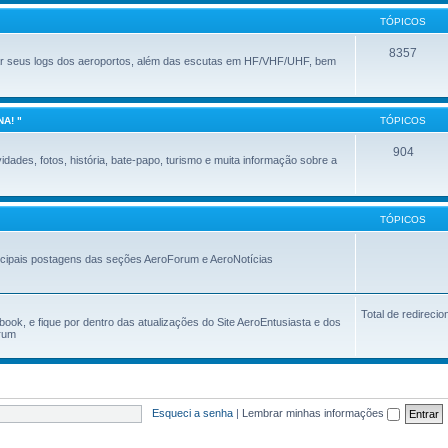
TÓPICOS
8357
ar seus logs dos aeroportos, além das escutas em HF/VHF/UHF, bem
A! "
TÓPICOS
904
dades, fotos, história, bate-papo, turismo e muita informação sobre a
TÓPICOS
ncipais postagens das seções AeroForum e AeroNotícias
Total de redireci
ok, e fique por dentro das atualizações do Site AeroEntusiasta e dos
orum
Esqueci a senha
|
Lembrar minhas informações