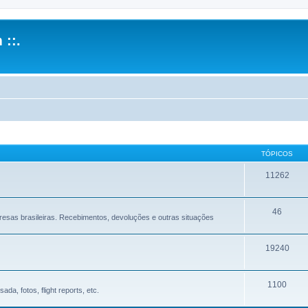
 ::.
TÓPICOS
11262
46
sas brasileiras. Recebimentos, devoluções e outras situações
19240
1100
a, fotos, flight reports, etc.