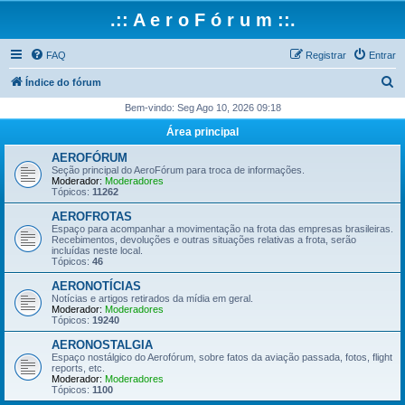
.:: A e r o F ó r u m ::.
FAQ
Registrar
Entrar
P
Índice do fórum
e
Bem-vindo: Seg Ago 10, 2026 09:18
s
Área principal
q
AEROFÓRUM
u
Seção principal do AeroFórum para troca de informações.
Moderador:
Moderadores
i
Tópicos:
11262
s
AEROFROTAS
Espaço para acompanhar a movimentação na frota das empresas brasileiras.
a
Recebimentos, devoluções e outras situações relativas a frota, serão
incluídas neste local.
r
Tópicos:
46
AERONOTÍCIAS
Notícias e artigos retirados da mídia em geral.
Moderador:
Moderadores
Tópicos:
19240
AERONOSTALGIA
Espaço nostálgico do Aerofórum, sobre fatos da aviação passada, fotos, flight
reports, etc.
Moderador:
Moderadores
Tópicos:
1100