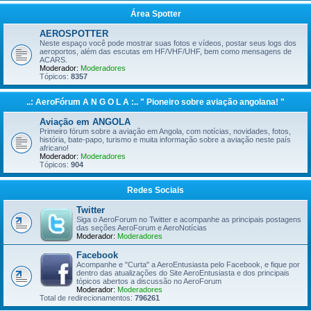
Área Spotter
AEROSPOTTER
Neste espaço você pode mostrar suas fotos e vídeos, postar seus logs dos
aeroportos, além das escutas em HF/VHF/UHF, bem como mensagens de
ACARS.
Moderador:
Moderadores
Tópicos:
8357
..: AeroFórum A N G O L A :.. " Pioneiro sobre aviação angolana! "
Aviação em ANGOLA
Primeiro fórum sobre a aviação em Angola, com notícias, novidades, fotos,
história, bate-papo, turismo e muita informação sobre a aviação neste país
africano!
Moderador:
Moderadores
Tópicos:
904
Redes Sociais
Twitter
Siga o AeroForum no Twitter e acompanhe as principais postagens
das seções AeroForum e AeroNotícias
Moderador:
Moderadores
Facebook
Acompanhe e "Curta" a AeroEntusiasta pelo Facebook, e fique por
dentro das atualizações do Site AeroEntusiasta e dos principais
tópicos abertos a discussão no AeroForum
Moderador:
Moderadores
Total de redirecionamentos:
796261