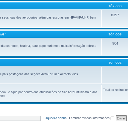
TÓPICOS
8357
ar seus logs dos aeroportos, além das escutas em HF/VHF/UHF, bem
A! "
TÓPICOS
904
dades, fotos, história, bate-papo, turismo e muita informação sobre a
TÓPICOS
ncipais postagens das seções AeroForum e AeroNotícias
Total de redireci
ok, e fique por dentro das atualizações do Site AeroEntusiasta e dos
orum
Esqueci a senha
|
Lembrar minhas informações