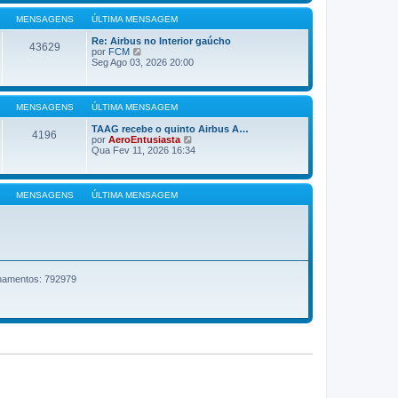
m
m
ú
a
a
l
g
MENSAGENS
ÚLTIMA MENSAGEM
m
t
e
e
i
m
Re: Airbus no Interior gaúcho
n
43629
m
V
por
FCM
s
a
e
Seg Ago 03, 2026 20:00
a
m
r
g
e
ú
e
n
l
m
s
t
MENSAGENS
ÚLTIMA MENSAGEM
a
i
g
m
TAAG recebe o quinto Airbus A…
e
4196
a
V
por
AeroEntusiasta
m
m
e
Qua Fev 11, 2026 16:34
e
r
n
ú
s
l
a
t
MENSAGENS
ÚLTIMA MENSAGEM
g
i
e
m
m
a
m
e
n
s
a
onamentos: 792979
g
e
m