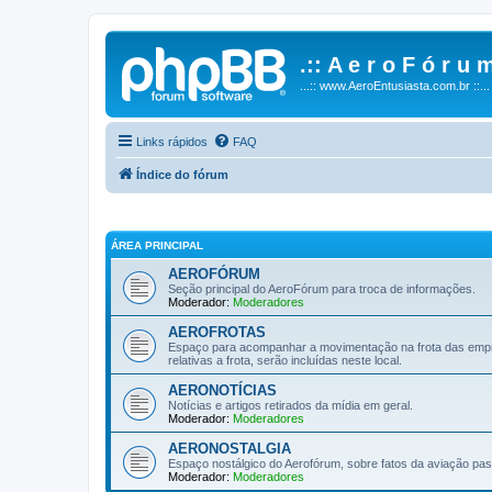
.:: A e r o F ó r u m
...:: www.AeroEntusiasta.com.br ::...
Links rápidos
FAQ
Índice do fórum
ÁREA PRINCIPAL
AEROFÓRUM
Seção principal do AeroFórum para troca de informações.
Moderador:
Moderadores
AEROFROTAS
Espaço para acompanhar a movimentação na frota das empre
relativas a frota, serão incluídas neste local.
AERONOTÍCIAS
Notícias e artigos retirados da mídia em geral.
Moderador:
Moderadores
AERONOSTALGIA
Espaço nostálgico do Aerofórum, sobre fatos da aviação passad
Moderador:
Moderadores