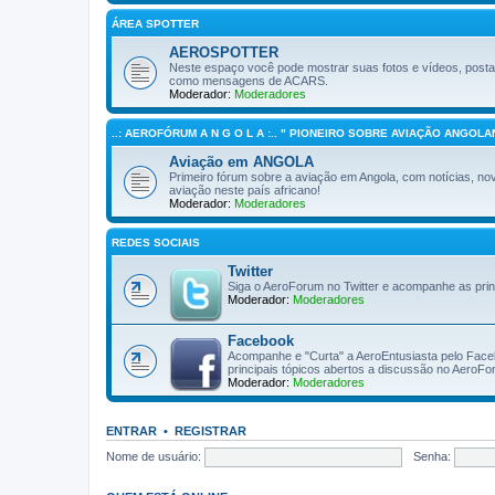
ÁREA SPOTTER
AEROSPOTTER
Neste espaço você pode mostrar suas fotos e vídeos, post
como mensagens de ACARS.
Moderador:
Moderadores
..: AEROFÓRUM A N G O L A :.. " PIONEIRO SOBRE AVIAÇÃO ANGOLAN
Aviação em ANGOLA
Primeiro fórum sobre a aviação em Angola, com notícias, novi
aviação neste país africano!
Moderador:
Moderadores
REDES SOCIAIS
Twitter
Siga o AeroForum no Twitter e acompanhe as pri
Moderador:
Moderadores
Facebook
Acompanhe e "Curta" a AeroEntusiasta pelo Facebo
principais tópicos abertos a discussão no AeroF
Moderador:
Moderadores
ENTRAR
•
REGISTRAR
Nome de usuário:
Senha: