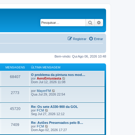
Pesquisar
Pesquisa avançad
Registrar
Entrar
Bem-vindo: Qui Ago 06, 2026 10:48
MENSAGENS
ÚLTIMA MENSAGEM
O problema da pintura nos mod…
68407
V
por
AeroEntusiasta
e
Dom Jul 12, 2026 11:08
r
ú
V
por
MayerFM
2773
l
e
Qua Jul 29, 2026 22:54
t
r
i
ú
m
l
Re: Os sete A330-900 da GOL
a
45720
t
V
por
FCM
m
i
e
Seg Jul 27, 2026 12:12
e
m
r
n
a
ú
s
Re: Aviões Preservados pelo B…
m
7409
l
a
V
por
FCM
e
t
g
e
Dom Ago 02, 2026 17:27
n
i
e
r
s