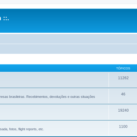
 ::.
TÓPICOS
11262
46
sas brasileiras. Recebimentos, devoluções e outras situações
19240
1100
a, fotos, flight reports, etc.