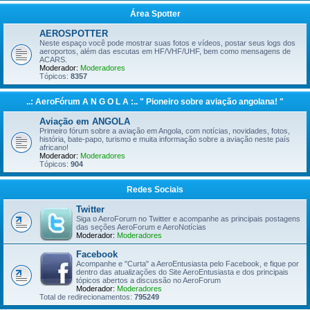
Área Spotter
AEROSPOTTER
Neste espaço você pode mostrar suas fotos e vídeos, postar seus logs dos
aeroportos, além das escutas em HF/VHF/UHF, bem como mensagens de
ACARS.
Moderador:
Moderadores
Tópicos:
8357
..: AeroFórum A N G O L A :.. " Pioneiro sobre aviação angolana! "
Aviação em ANGOLA
Primeiro fórum sobre a aviação em Angola, com notícias, novidades, fotos,
história, bate-papo, turismo e muita informação sobre a aviação neste país
africano!
Moderador:
Moderadores
Tópicos:
904
Redes Sociais
Twitter
Siga o AeroForum no Twitter e acompanhe as principais postagens
das seções AeroForum e AeroNotícias
Moderador:
Moderadores
Facebook
Acompanhe e "Curta" a AeroEntusiasta pelo Facebook, e fique por
dentro das atualizações do Site AeroEntusiasta e dos principais
tópicos abertos a discussão no AeroForum
Moderador:
Moderadores
Total de redirecionamentos:
795249