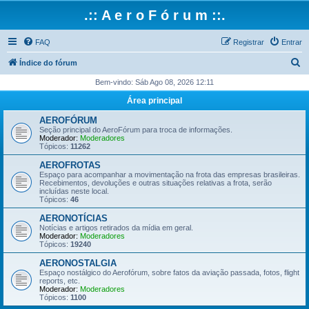
.:: A e r o F ó r u m ::.
FAQ
Registrar
Entrar
P
Índice do fórum
e
Bem-vindo: Sáb Ago 08, 2026 12:11
s
Área principal
q
AEROFÓRUM
u
Seção principal do AeroFórum para troca de informações.
Moderador:
Moderadores
i
Tópicos:
11262
s
AEROFROTAS
Espaço para acompanhar a movimentação na frota das empresas brasileiras.
a
Recebimentos, devoluções e outras situações relativas a frota, serão
incluídas neste local.
r
Tópicos:
46
AERONOTÍCIAS
Notícias e artigos retirados da mídia em geral.
Moderador:
Moderadores
Tópicos:
19240
AERONOSTALGIA
Espaço nostálgico do Aerofórum, sobre fatos da aviação passada, fotos, flight
reports, etc.
Moderador:
Moderadores
Tópicos:
1100