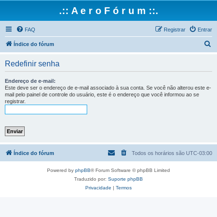
.:: A e r o F ó r u m ::.
FAQ
Registrar
Entrar
P
Índice do fórum
e
Redefinir senha
s
q
Endereço de e-mail:
Este deve ser o endereço de e-mail associado à sua conta. Se você não alterou este e-
u
mail pelo painel de controle do usuário, este é o endereço que você informou ao se
registrar.
i
s
a
r
Índice do fórum
Todos os horários são
UTC-03:00
Powered by
phpBB
® Forum Software © phpBB Limited
Traduzido por:
Suporte phpBB
Privacidade
|
Termos