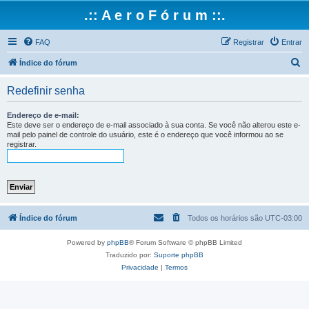
.:: A e r o F ó r u m ::.
FAQ
Registrar
Entrar
P
Índice do fórum
e
Redefinir senha
s
q
Endereço de e-mail:
Este deve ser o endereço de e-mail associado à sua conta. Se você não alterou este e-
u
mail pelo painel de controle do usuário, este é o endereço que você informou ao se
registrar.
i
s
a
r
Índice do fórum
Todos os horários são
UTC-03:00
Powered by
phpBB
® Forum Software © phpBB Limited
Traduzido por:
Suporte phpBB
Privacidade
|
Termos