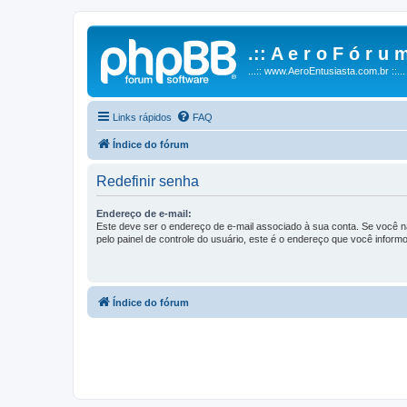
.:: A e r o F ó r u m
...:: www.AeroEntusiasta.com.br ::...
Links rápidos
FAQ
Índice do fórum
Redefinir senha
Endereço de e-mail:
Este deve ser o endereço de e-mail associado à sua conta. Se você nã
pelo painel de controle do usuário, este é o endereço que você informo
Índice do fórum