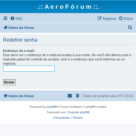
.:: A e r o F ó r u m ::.
FAQ
Registrar
Entrar
P
Índice do fórum
e
Redefinir senha
s
q
Endereço de e-mail:
Este deve ser o endereço de e-mail associado à sua conta. Se você não alterou este e-
u
mail pelo painel de controle do usuário, este é o endereço que você informou ao se
registrar.
i
s
a
r
Índice do fórum
Todos os horários são
UTC-03:00
Powered by
phpBB
® Forum Software © phpBB Limited
Traduzido por:
Suporte phpBB
Privacidade
|
Termos