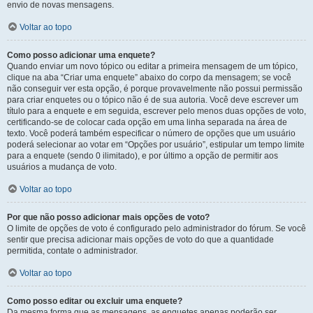
envio de novas mensagens.
Voltar ao topo
Como posso adicionar uma enquete?
Quando enviar um novo tópico ou editar a primeira mensagem de um tópico,
clique na aba “Criar uma enquete” abaixo do corpo da mensagem; se você
não conseguir ver esta opção, é porque provavelmente não possui permissão
para criar enquetes ou o tópico não é de sua autoria. Você deve escrever um
título para a enquete e em seguida, escrever pelo menos duas opções de voto,
certificando-se de colocar cada opção em uma linha separada na área de
texto. Você poderá também especificar o número de opções que um usuário
poderá selecionar ao votar em “Opções por usuário”, estipular um tempo limite
para a enquete (sendo 0 ilimitado), e por último a opção de permitir aos
usuários a mudança de voto.
Voltar ao topo
Por que não posso adicionar mais opções de voto?
O limite de opções de voto é configurado pelo administrador do fórum. Se você
sentir que precisa adicionar mais opções de voto do que a quantidade
permitida, contate o administrador.
Voltar ao topo
Como posso editar ou excluir uma enquete?
Da mesma forma que as mensagens, as enquetes apenas poderão ser