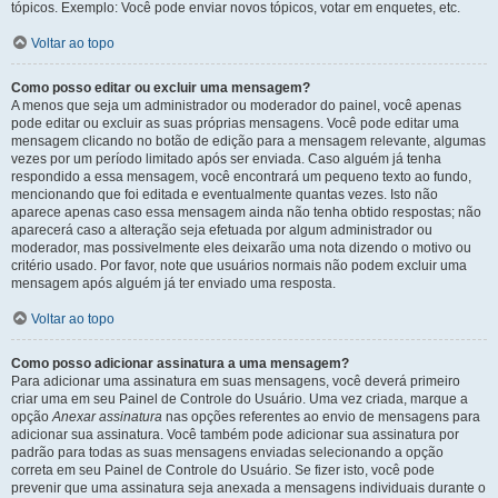
tópicos. Exemplo: Você pode enviar novos tópicos, votar em enquetes, etc.
Voltar ao topo
Como posso editar ou excluir uma mensagem?
A menos que seja um administrador ou moderador do painel, você apenas
pode editar ou excluir as suas próprias mensagens. Você pode editar uma
mensagem clicando no botão de edição para a mensagem relevante, algumas
vezes por um período limitado após ser enviada. Caso alguém já tenha
respondido a essa mensagem, você encontrará um pequeno texto ao fundo,
mencionando que foi editada e eventualmente quantas vezes. Isto não
aparece apenas caso essa mensagem ainda não tenha obtido respostas; não
aparecerá caso a alteração seja efetuada por algum administrador ou
moderador, mas possivelmente eles deixarão uma nota dizendo o motivo ou
critério usado. Por favor, note que usuários normais não podem excluir uma
mensagem após alguém já ter enviado uma resposta.
Voltar ao topo
Como posso adicionar assinatura a uma mensagem?
Para adicionar uma assinatura em suas mensagens, você deverá primeiro
criar uma em seu Painel de Controle do Usuário. Uma vez criada, marque a
opção
Anexar assinatura
nas opções referentes ao envio de mensagens para
adicionar sua assinatura. Você também pode adicionar sua assinatura por
padrão para todas as suas mensagens enviadas selecionando a opção
correta em seu Painel de Controle do Usuário. Se fizer isto, você pode
prevenir que uma assinatura seja anexada a mensagens individuais durante o