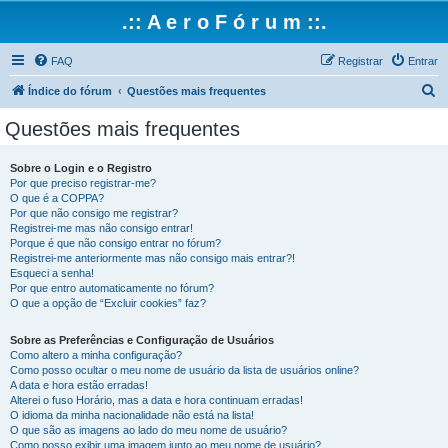
.:: A e r o F ó r u m ::.
FAQ
Registrar
Entrar
P
Índice do fórum
Questões mais frequentes
e
Questões mais frequentes
s
q
Sobre o Login e o Registro
Por que preciso registrar-me?
u
O que é a COPPA?
i
Por que não consigo me registrar?
Registrei-me mas não consigo entrar!
s
Porque é que não consigo entrar no fórum?
Registrei-me anteriormente mas não consigo mais entrar?!
a
Esqueci a senha!
r
Por que entro automaticamente no fórum?
O que a opção de “Excluir cookies” faz?
Sobre as Preferências e Configuração de Usuários
Como altero a minha configuração?
Como posso ocultar o meu nome de usuário da lista de usuários online?
A data e hora estão erradas!
Alterei o fuso Horário, mas a data e hora continuam erradas!
O idioma da minha nacionalidade não está na lista!
O que são as imagens ao lado do meu nome de usuário?
Como posso exibir uma imagem junto ao meu nome de usuário?