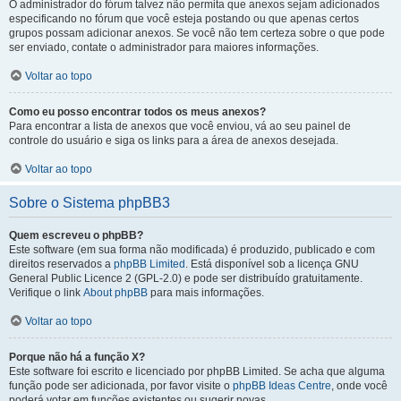
O administrador do fórum talvez não permita que anexos sejam adicionados
especificando no fórum que você esteja postando ou que apenas certos
grupos possam adicionar anexos. Se você não tem certeza sobre o que pode
ser enviado, contate o administrador para maiores informações.
Voltar ao topo
Como eu posso encontrar todos os meus anexos?
Para encontrar a lista de anexos que você enviou, vá ao seu painel de
controle do usuário e siga os links para a área de anexos desejada.
Voltar ao topo
Sobre o Sistema phpBB3
Quem escreveu o phpBB?
Este software (em sua forma não modificada) é produzido, publicado e com
direitos reservados a
phpBB Limited
. Está disponível sob a licença GNU
General Public Licence 2 (GPL-2.0) e pode ser distribuído gratuitamente.
Verifique o link
About phpBB
para mais informações.
Voltar ao topo
Porque não há a função X?
Este software foi escrito e licenciado por phpBB Limited. Se acha que alguma
função pode ser adicionada, por favor visite o
phpBB Ideas Centre
, onde você
poderá votar em funcões existentes ou sugerir novas.