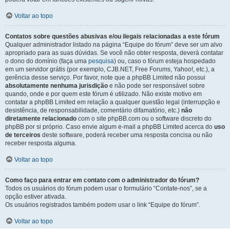
Voltar ao topo
Contatos sobre questões abusivas e/ou ilegais relacionadas a este fórum
Qualquer administrador listado na página “Equipe do fórum” deve ser um alvo
apropriado para as suas dúvidas. Se você não obter resposta, deverá contatar
o dono do domínio (faça uma
pesquisa
) ou, caso o fórum esteja hospedado
em um servidor grátis (por exemplo, CJB.NET, Free Forums, Yahoo!, etc.), a
gerência desse serviço. Por favor, note que a phpBB Limited não possui
absolutamente nenhuma jurisdição
e não pode ser responsável sobre
quando, onde e por quem este fórum é utilizado. Não existe motivo em
contatar a phpBB Limited em relação a qualquer questão legal (interrupção e
desistência, de responsabilidade, comentário difamatório, etc.)
não
diretamente relacionado
com o site phpBB.com ou o software discreto do
phpBB por si próprio. Caso envie algum e-mail a phpBB Limited acerca do
uso
de terceiros
deste software, poderá receber uma resposta concisa ou não
receber resposta alguma.
Voltar ao topo
Como faço para entrar em contato com o administrador do fórum?
Todos os usuários do fórum podem usar o formulário “Contate-nos”, se a
opção estiver ativada.
Os usuários registrados também podem usar o link “Equipe do fórum”.
Voltar ao topo