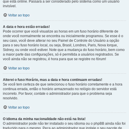
que está online. Passará a ser considerado pelo sistema como um usuário
invisível.
Voltar ao topo
A data e hora estão erradas!
Pode ocorrer que você visualize as horas em um fuso horário diferente de
onde você normalmente se encontra ou inicialmente programou. Se esse é o
seu caso, você deve alterar no seu Painel de Controle do Usuário a opção
para o seu fuso horário local, ou seja, Brasil, Londres, Paris, Nova Iorque,
Sidney, ou onde você estiver. Note que a mudança do fuso horário, bem como
a maior parte das configurações, só é permitida a usuários registrados. Se
você ainda não se registrou, é hora para que se registre no fórum!
Voltar ao topo
Alterei o fuso Horário, mas a data e hora continuam erradas!
Se você tem certeza de que selecionou o fuso horário corretamente e a hora
continua errada, então o horário armazenado no relógio do servidor está
incorreto. Por favor, contate o administrador para que o problema seja
resolvido.
Voltar ao topo
O idioma da minha nacionalidade não está na lista!
O administrador pode não ter instalado o seu idioma ou o phpBB ainda não foi
traduzido para o mesmo. Peça ao administrador que instale o seu pacote de