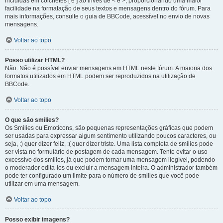
incluídas em colchetes [ e ] ao invés de < e >, proporcionando uma maior
facilidade na formatação de seus textos e mensagens dentro do fórum. Para
mais informações, consulte o guia de BBCode, acessível no envio de novas
mensagens.
Voltar ao topo
Posso utilizar HTML?
Não. Não é possível enviar mensagens em HTML neste fórum. A maioria dos
formatos utilizados em HTML podem ser reproduzidos na utilização de
BBCode.
Voltar ao topo
O que são smilies?
Os Smilies ou Emoticons, são pequenas representações gráficas que podem
ser usadas para expressar algum sentimento utilizando poucos caracteres, ou
seja, :) quer dizer feliz, :( quer dizer triste. Uma lista completa de smilies pode
ser vista no formulário de postagem de cada mensagem. Tente evitar o uso
excessivo dos smilies, já que podem tornar uma mensagem ilegível, podendo
o moderador edita-los ou excluir a mensagem inteira. O administrador também
pode ter configurado um limite para o número de smilies que você pode
utilizar em uma mensagem.
Voltar ao topo
Posso exibir imagens?