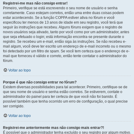
Registrei-me mas não consigo entrar!
Primeiro, verifique se está escrevendo o seu nome de usuário e senha
corretamente. Caso estejam corretos, então uma entre duas coisas podem
estar acontecendo. Se a função COPPA estiver ativa no fórum e você
especificou ter menos de 13 anos de idade em seu registro, você terá que
seguir às instruções que recebeu. Alguns fóruns exigem que o registro de
novos usuários seja ativado, tanto por você como por um administrador, antes
que seja efetuado o login; está informação encontra-se presente durante o
registro. Se recebeu um e-mail, então siga às instruções. Se não recebeu e-
mail algum, você deve ter escrito um endereço de e-mail incorreto ou o mesmo
foi detectado por um filtro de spam. Se você tem certeza que o endereço de e-
mail que forneceu é válido e correto, então tente contatar o administrador do
fórum.
Voltar ao topo
Porque é que não consigo entrar no fórum?
Existem diversas possibilidades para tal acontecer. Primeiro, certifique-se de
que seu nome de usuário e senha estão corretos. Se estiverem, contate o
administrador do painel para ter certeza de que você não foi banido. É
possível também que tenha ocorrido um erro de configuração, o qual precise
ser corrigido.
Voltar ao topo
Registrei-me anteriormente mas não consigo mais entrar?!
É possível que o administrador tenha excluído o seu registro por algum motivo.