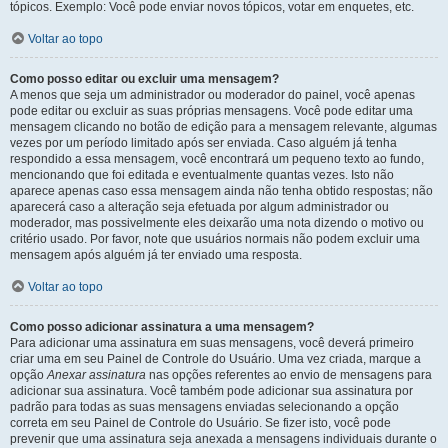
tópicos. Exemplo: Você pode enviar novos tópicos, votar em enquetes, etc.
Voltar ao topo
Como posso editar ou excluir uma mensagem?
A menos que seja um administrador ou moderador do painel, você apenas
pode editar ou excluir as suas próprias mensagens. Você pode editar uma
mensagem clicando no botão de edição para a mensagem relevante, algumas
vezes por um período limitado após ser enviada. Caso alguém já tenha
respondido a essa mensagem, você encontrará um pequeno texto ao fundo,
mencionando que foi editada e eventualmente quantas vezes. Isto não
aparece apenas caso essa mensagem ainda não tenha obtido respostas; não
aparecerá caso a alteração seja efetuada por algum administrador ou
moderador, mas possivelmente eles deixarão uma nota dizendo o motivo ou
critério usado. Por favor, note que usuários normais não podem excluir uma
mensagem após alguém já ter enviado uma resposta.
Voltar ao topo
Como posso adicionar assinatura a uma mensagem?
Para adicionar uma assinatura em suas mensagens, você deverá primeiro
criar uma em seu Painel de Controle do Usuário. Uma vez criada, marque a
opção
Anexar assinatura
nas opções referentes ao envio de mensagens para
adicionar sua assinatura. Você também pode adicionar sua assinatura por
padrão para todas as suas mensagens enviadas selecionando a opção
correta em seu Painel de Controle do Usuário. Se fizer isto, você pode
prevenir que uma assinatura seja anexada a mensagens individuais durante o