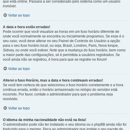
que está online. Passará a ser considerado pelo sistema como um usuário
invisível.
Voltar ao topo
A data e hora estão erradas!
Pode ocorrer que você visualize as horas em um fuso horário diferente de
onde você normalmente se encontra ou inicialmente programou. Se esse é o
seu caso, você deve alterar no seu Painel de Controle do Usuário a opção
para o seu fuso horário local, ou seja, Brasil, Londres, Paris, Nova Iorque,
Sidney, ou onde você estiver. Note que a mudança do fuso horário, bem como
a maior parte das configurações, só é permitida a usuários registrados. Se
você ainda não se registrou, é hora para que se registre no fórum!
Voltar ao topo
Alterei o fuso Horário, mas a data e hora continuam erradas!
Se você tem certeza de que selecionou o fuso horário corretamente e a hora
continua errada, então o horário armazenado no relógio do servidor está
incorreto. Por favor, contate o administrador para que o problema seja
resolvido.
Voltar ao topo
O idioma da minha nacionalidade não está na lista!
O administrador pode não ter instalado o seu idioma ou o phpBB ainda não foi
traduzido para o mesmo. Peça ao administrador que instale o seu pacote de