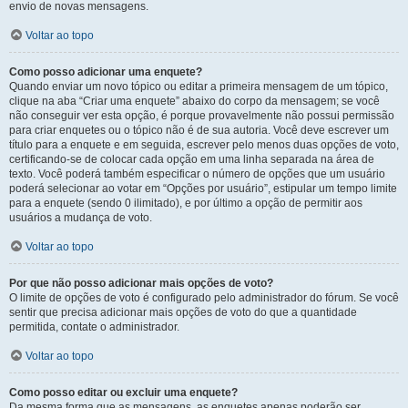
envio de novas mensagens.
Voltar ao topo
Como posso adicionar uma enquete?
Quando enviar um novo tópico ou editar a primeira mensagem de um tópico,
clique na aba “Criar uma enquete” abaixo do corpo da mensagem; se você
não conseguir ver esta opção, é porque provavelmente não possui permissão
para criar enquetes ou o tópico não é de sua autoria. Você deve escrever um
título para a enquete e em seguida, escrever pelo menos duas opções de voto,
certificando-se de colocar cada opção em uma linha separada na área de
texto. Você poderá também especificar o número de opções que um usuário
poderá selecionar ao votar em “Opções por usuário”, estipular um tempo limite
para a enquete (sendo 0 ilimitado), e por último a opção de permitir aos
usuários a mudança de voto.
Voltar ao topo
Por que não posso adicionar mais opções de voto?
O limite de opções de voto é configurado pelo administrador do fórum. Se você
sentir que precisa adicionar mais opções de voto do que a quantidade
permitida, contate o administrador.
Voltar ao topo
Como posso editar ou excluir uma enquete?
Da mesma forma que as mensagens, as enquetes apenas poderão ser