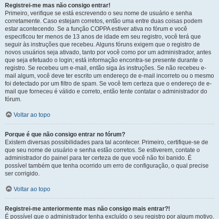
Registrei-me mas não consigo entrar!
Primeiro, verifique se está escrevendo o seu nome de usuário e senha
corretamente. Caso estejam corretos, então uma entre duas coisas podem
estar acontecendo. Se a função COPPA estiver ativa no fórum e você
especificou ter menos de 13 anos de idade em seu registro, você terá que
seguir às instruções que recebeu. Alguns fóruns exigem que o registro de
novos usuários seja ativado, tanto por você como por um administrador, antes
que seja efetuado o login; está informação encontra-se presente durante o
registro. Se recebeu um e-mail, então siga às instruções. Se não recebeu e-
mail algum, você deve ter escrito um endereço de e-mail incorreto ou o mesmo
foi detectado por um filtro de spam. Se você tem certeza que o endereço de e-
mail que forneceu é válido e correto, então tente contatar o administrador do
fórum.
Voltar ao topo
Porque é que não consigo entrar no fórum?
Existem diversas possibilidades para tal acontecer. Primeiro, certifique-se de
que seu nome de usuário e senha estão corretos. Se estiverem, contate o
administrador do painel para ter certeza de que você não foi banido. É
possível também que tenha ocorrido um erro de configuração, o qual precise
ser corrigido.
Voltar ao topo
Registrei-me anteriormente mas não consigo mais entrar?!
É possível que o administrador tenha excluído o seu registro por algum motivo.