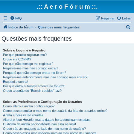
.:: A e r o F ó r u m ::.
FAQ
Registrar
Entrar
P
Índice do fórum
Questões mais frequentes
e
Questões mais frequentes
s
q
Sobre o Login e o Registro
Por que preciso registrar-me?
u
O que é a COPPA?
i
Por que não consigo me registrar?
Registrei-me mas não consigo entrar!
s
Porque é que não consigo entrar no fórum?
Registrei-me anteriormente mas não consigo mais entrar?!
a
Esqueci a senha!
r
Por que entro automaticamente no fórum?
O que a opção de “Excluir cookies” faz?
Sobre as Preferências e Configuração de Usuários
Como altero a minha configuração?
Como posso ocultar o meu nome de usuário da lista de usuários online?
A data e hora estão erradas!
Alterei o fuso Horário, mas a data e hora continuam erradas!
O idioma da minha nacionalidade não está na lista!
O que são as imagens ao lado do meu nome de usuário?
Como posso exibir uma imagem junto ao meu nome de usuário?