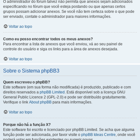
O administrador do fórum talvez não permita que anexos sejam adicionados
especificando no fórum que você esteja postando ou que apenas certos
grupos possam adicionar anexos. Se você não tem certeza sobre o que pode
ser enviado, contate o administrador para maiores informações.
Voltar ao topo
Como eu posso encontrar todos os meus anexos?
Para encontrar a lista de anexos que você enviou, vá ao seu painel de
controle do usuário e siga os links para a área de anexos desejada.
Voltar ao topo
Sobre o Sistema phpBB3
Quem escreveu o phpBB?
Este software (em sua forma não modificada) é produzido, publicado e com
direitos reservados a
phpBB Limited
. Está disponível sob a licença GNU
General Public Licence 2 (GPL-2.0) e pode ser distribuído gratuitamente.
Verifique o link
About phpBB
para mais informações.
Voltar ao topo
Porque não há a função X?
Este software foi escrito e licenciado por phpBB Limited. Se acha que alguma
função pode ser adicionada, por favor visite o
phpBB Ideas Centre
, onde você
poderá votar em funcões existentes ou sugerir novas.