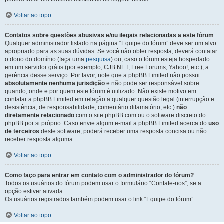
Voltar ao topo
Contatos sobre questões abusivas e/ou ilegais relacionadas a este fórum
Qualquer administrador listado na página “Equipe do fórum” deve ser um alvo
apropriado para as suas dúvidas. Se você não obter resposta, deverá contatar
o dono do domínio (faça uma
pesquisa
) ou, caso o fórum esteja hospedado
em um servidor grátis (por exemplo, CJB.NET, Free Forums, Yahoo!, etc.), a
gerência desse serviço. Por favor, note que a phpBB Limited não possui
absolutamente nenhuma jurisdição
e não pode ser responsável sobre
quando, onde e por quem este fórum é utilizado. Não existe motivo em
contatar a phpBB Limited em relação a qualquer questão legal (interrupção e
desistência, de responsabilidade, comentário difamatório, etc.)
não
diretamente relacionado
com o site phpBB.com ou o software discreto do
phpBB por si próprio. Caso envie algum e-mail a phpBB Limited acerca do
uso
de terceiros
deste software, poderá receber uma resposta concisa ou não
receber resposta alguma.
Voltar ao topo
Como faço para entrar em contato com o administrador do fórum?
Todos os usuários do fórum podem usar o formulário “Contate-nos”, se a
opção estiver ativada.
Os usuários registrados também podem usar o link “Equipe do fórum”.
Voltar ao topo