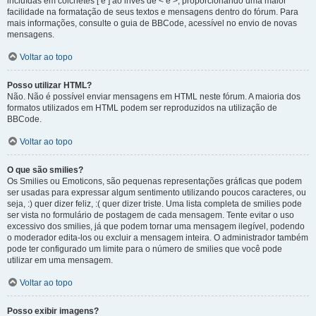
incluídas em colchetes [ e ] ao invés de < e >, proporcionando uma maior
facilidade na formatação de seus textos e mensagens dentro do fórum. Para
mais informações, consulte o guia de BBCode, acessível no envio de novas
mensagens.
Voltar ao topo
Posso utilizar HTML?
Não. Não é possível enviar mensagens em HTML neste fórum. A maioria dos
formatos utilizados em HTML podem ser reproduzidos na utilização de
BBCode.
Voltar ao topo
O que são smilies?
Os Smilies ou Emoticons, são pequenas representações gráficas que podem
ser usadas para expressar algum sentimento utilizando poucos caracteres, ou
seja, :) quer dizer feliz, :( quer dizer triste. Uma lista completa de smilies pode
ser vista no formulário de postagem de cada mensagem. Tente evitar o uso
excessivo dos smilies, já que podem tornar uma mensagem ilegível, podendo
o moderador edita-los ou excluir a mensagem inteira. O administrador também
pode ter configurado um limite para o número de smilies que você pode
utilizar em uma mensagem.
Voltar ao topo
Posso exibir imagens?