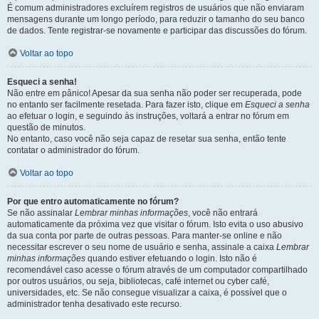
É comum administradores excluírem registros de usuários que não enviaram
mensagens durante um longo período, para reduzir o tamanho do seu banco
de dados. Tente registrar-se novamente e participar das discussões do fórum.
Voltar ao topo
Esqueci a senha!
Não entre em pânico! Apesar da sua senha não poder ser recuperada, pode
no entanto ser facilmente resetada. Para fazer isto, clique em
Esqueci a senha
ao efetuar o login, e seguindo às instruções, voltará a entrar no fórum em
questão de minutos.
No entanto, caso você não seja capaz de resetar sua senha, então tente
contatar o administrador do fórum.
Voltar ao topo
Por que entro automaticamente no fórum?
Se não assinalar
Lembrar minhas informações
, você não entrará
automaticamente da próxima vez que visitar o fórum. Isto evita o uso abusivo
da sua conta por parte de outras pessoas. Para manter-se online e não
necessitar escrever o seu nome de usuário e senha, assinale a caixa
Lembrar
minhas informações
quando estiver efetuando o login. Isto não é
recomendável caso acesse o fórum através de um computador compartilhado
por outros usuários, ou seja, bibliotecas, café internet ou cyber café,
universidades, etc. Se não consegue visualizar a caixa, é possível que o
administrador tenha desativado este recurso.