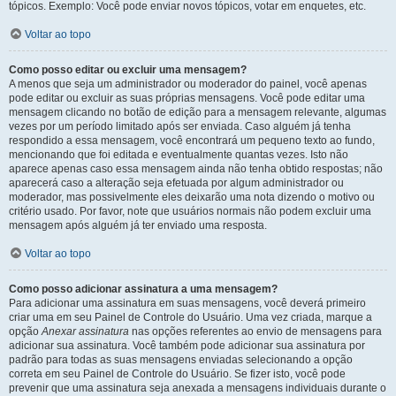
tópicos. Exemplo: Você pode enviar novos tópicos, votar em enquetes, etc.
Voltar ao topo
Como posso editar ou excluir uma mensagem?
A menos que seja um administrador ou moderador do painel, você apenas
pode editar ou excluir as suas próprias mensagens. Você pode editar uma
mensagem clicando no botão de edição para a mensagem relevante, algumas
vezes por um período limitado após ser enviada. Caso alguém já tenha
respondido a essa mensagem, você encontrará um pequeno texto ao fundo,
mencionando que foi editada e eventualmente quantas vezes. Isto não
aparece apenas caso essa mensagem ainda não tenha obtido respostas; não
aparecerá caso a alteração seja efetuada por algum administrador ou
moderador, mas possivelmente eles deixarão uma nota dizendo o motivo ou
critério usado. Por favor, note que usuários normais não podem excluir uma
mensagem após alguém já ter enviado uma resposta.
Voltar ao topo
Como posso adicionar assinatura a uma mensagem?
Para adicionar uma assinatura em suas mensagens, você deverá primeiro
criar uma em seu Painel de Controle do Usuário. Uma vez criada, marque a
opção
Anexar assinatura
nas opções referentes ao envio de mensagens para
adicionar sua assinatura. Você também pode adicionar sua assinatura por
padrão para todas as suas mensagens enviadas selecionando a opção
correta em seu Painel de Controle do Usuário. Se fizer isto, você pode
prevenir que uma assinatura seja anexada a mensagens individuais durante o