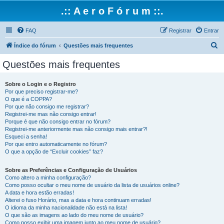
.:: A e r o F ó r u m ::.
FAQ
Registrar
Entrar
P
Índice do fórum
Questões mais frequentes
e
Questões mais frequentes
s
q
Sobre o Login e o Registro
Por que preciso registrar-me?
u
O que é a COPPA?
i
Por que não consigo me registrar?
Registrei-me mas não consigo entrar!
s
Porque é que não consigo entrar no fórum?
Registrei-me anteriormente mas não consigo mais entrar?!
a
Esqueci a senha!
r
Por que entro automaticamente no fórum?
O que a opção de “Excluir cookies” faz?
Sobre as Preferências e Configuração de Usuários
Como altero a minha configuração?
Como posso ocultar o meu nome de usuário da lista de usuários online?
A data e hora estão erradas!
Alterei o fuso Horário, mas a data e hora continuam erradas!
O idioma da minha nacionalidade não está na lista!
O que são as imagens ao lado do meu nome de usuário?
Como posso exibir uma imagem junto ao meu nome de usuário?