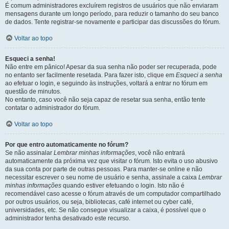
É comum administradores excluírem registros de usuários que não enviaram
mensagens durante um longo período, para reduzir o tamanho do seu banco
de dados. Tente registrar-se novamente e participar das discussões do fórum.
Voltar ao topo
Esqueci a senha!
Não entre em pânico! Apesar da sua senha não poder ser recuperada, pode
no entanto ser facilmente resetada. Para fazer isto, clique em
Esqueci a senha
ao efetuar o login, e seguindo às instruções, voltará a entrar no fórum em
questão de minutos.
No entanto, caso você não seja capaz de resetar sua senha, então tente
contatar o administrador do fórum.
Voltar ao topo
Por que entro automaticamente no fórum?
Se não assinalar
Lembrar minhas informações
, você não entrará
automaticamente da próxima vez que visitar o fórum. Isto evita o uso abusivo
da sua conta por parte de outras pessoas. Para manter-se online e não
necessitar escrever o seu nome de usuário e senha, assinale a caixa
Lembrar
minhas informações
quando estiver efetuando o login. Isto não é
recomendável caso acesse o fórum através de um computador compartilhado
por outros usuários, ou seja, bibliotecas, café internet ou cyber café,
universidades, etc. Se não consegue visualizar a caixa, é possível que o
administrador tenha desativado este recurso.