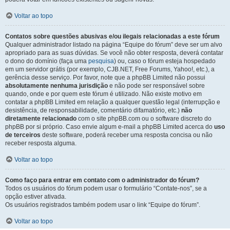
Voltar ao topo
Contatos sobre questões abusivas e/ou ilegais relacionadas a este fórum
Qualquer administrador listado na página “Equipe do fórum” deve ser um alvo
apropriado para as suas dúvidas. Se você não obter resposta, deverá contatar
o dono do domínio (faça uma
pesquisa
) ou, caso o fórum esteja hospedado
em um servidor grátis (por exemplo, CJB.NET, Free Forums, Yahoo!, etc.), a
gerência desse serviço. Por favor, note que a phpBB Limited não possui
absolutamente nenhuma jurisdição
e não pode ser responsável sobre
quando, onde e por quem este fórum é utilizado. Não existe motivo em
contatar a phpBB Limited em relação a qualquer questão legal (interrupção e
desistência, de responsabilidade, comentário difamatório, etc.)
não
diretamente relacionado
com o site phpBB.com ou o software discreto do
phpBB por si próprio. Caso envie algum e-mail a phpBB Limited acerca do
uso
de terceiros
deste software, poderá receber uma resposta concisa ou não
receber resposta alguma.
Voltar ao topo
Como faço para entrar em contato com o administrador do fórum?
Todos os usuários do fórum podem usar o formulário “Contate-nos”, se a
opção estiver ativada.
Os usuários registrados também podem usar o link “Equipe do fórum”.
Voltar ao topo