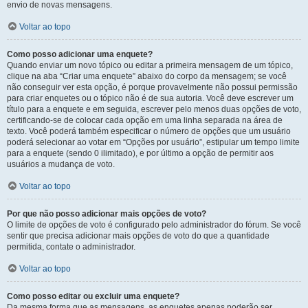
envio de novas mensagens.
Voltar ao topo
Como posso adicionar uma enquete?
Quando enviar um novo tópico ou editar a primeira mensagem de um tópico,
clique na aba “Criar uma enquete” abaixo do corpo da mensagem; se você
não conseguir ver esta opção, é porque provavelmente não possui permissão
para criar enquetes ou o tópico não é de sua autoria. Você deve escrever um
título para a enquete e em seguida, escrever pelo menos duas opções de voto,
certificando-se de colocar cada opção em uma linha separada na área de
texto. Você poderá também especificar o número de opções que um usuário
poderá selecionar ao votar em “Opções por usuário”, estipular um tempo limite
para a enquete (sendo 0 ilimitado), e por último a opção de permitir aos
usuários a mudança de voto.
Voltar ao topo
Por que não posso adicionar mais opções de voto?
O limite de opções de voto é configurado pelo administrador do fórum. Se você
sentir que precisa adicionar mais opções de voto do que a quantidade
permitida, contate o administrador.
Voltar ao topo
Como posso editar ou excluir uma enquete?
Da mesma forma que as mensagens, as enquetes apenas poderão ser