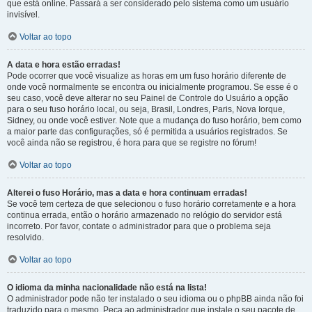
que está online. Passará a ser considerado pelo sistema como um usuário
invisível.
Voltar ao topo
A data e hora estão erradas!
Pode ocorrer que você visualize as horas em um fuso horário diferente de
onde você normalmente se encontra ou inicialmente programou. Se esse é o
seu caso, você deve alterar no seu Painel de Controle do Usuário a opção
para o seu fuso horário local, ou seja, Brasil, Londres, Paris, Nova Iorque,
Sidney, ou onde você estiver. Note que a mudança do fuso horário, bem como
a maior parte das configurações, só é permitida a usuários registrados. Se
você ainda não se registrou, é hora para que se registre no fórum!
Voltar ao topo
Alterei o fuso Horário, mas a data e hora continuam erradas!
Se você tem certeza de que selecionou o fuso horário corretamente e a hora
continua errada, então o horário armazenado no relógio do servidor está
incorreto. Por favor, contate o administrador para que o problema seja
resolvido.
Voltar ao topo
O idioma da minha nacionalidade não está na lista!
O administrador pode não ter instalado o seu idioma ou o phpBB ainda não foi
traduzido para o mesmo. Peça ao administrador que instale o seu pacote de