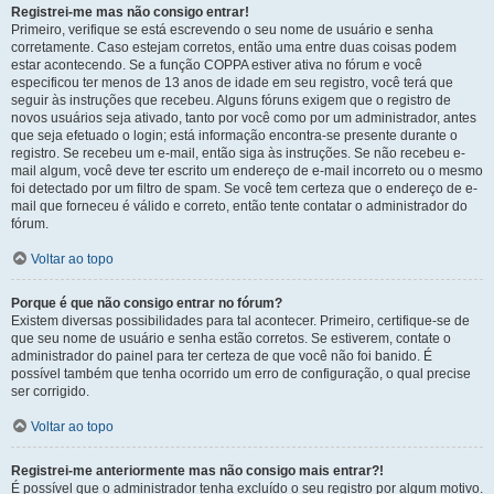
Registrei-me mas não consigo entrar!
Primeiro, verifique se está escrevendo o seu nome de usuário e senha
corretamente. Caso estejam corretos, então uma entre duas coisas podem
estar acontecendo. Se a função COPPA estiver ativa no fórum e você
especificou ter menos de 13 anos de idade em seu registro, você terá que
seguir às instruções que recebeu. Alguns fóruns exigem que o registro de
novos usuários seja ativado, tanto por você como por um administrador, antes
que seja efetuado o login; está informação encontra-se presente durante o
registro. Se recebeu um e-mail, então siga às instruções. Se não recebeu e-
mail algum, você deve ter escrito um endereço de e-mail incorreto ou o mesmo
foi detectado por um filtro de spam. Se você tem certeza que o endereço de e-
mail que forneceu é válido e correto, então tente contatar o administrador do
fórum.
Voltar ao topo
Porque é que não consigo entrar no fórum?
Existem diversas possibilidades para tal acontecer. Primeiro, certifique-se de
que seu nome de usuário e senha estão corretos. Se estiverem, contate o
administrador do painel para ter certeza de que você não foi banido. É
possível também que tenha ocorrido um erro de configuração, o qual precise
ser corrigido.
Voltar ao topo
Registrei-me anteriormente mas não consigo mais entrar?!
É possível que o administrador tenha excluído o seu registro por algum motivo.