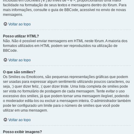
incluídas em colchetes [ e ] ao invés de < e >, proporcionando uma maior
facilidade na formatação de seus textos e mensagens dentro do fórum. Para
mais informações, consulte o guia de BBCode, acessível no envio de novas
mensagens.
Voltar ao topo
Posso utilizar HTML?
Não. Não é possível enviar mensagens em HTML neste fórum. A maioria dos
formatos utilizados em HTML podem ser reproduzidos na utilização de
BBCode.
Voltar ao topo
O que são smilies?
Os Smilies ou Emoticons, são pequenas representações gráficas que podem
ser usadas para expressar algum sentimento utilizando poucos caracteres, ou
seja, :) quer dizer feliz, :( quer dizer triste. Uma lista completa de smilies pode
ser vista no formulário de postagem de cada mensagem. Tente evitar o uso
excessivo dos smilies, já que podem tornar uma mensagem ilegível, podendo
o moderador edita-los ou excluir a mensagem inteira. O administrador também
pode ter configurado um limite para o número de smilies que você pode
utilizar em uma mensagem.
Voltar ao topo
Posso exibir imagens?