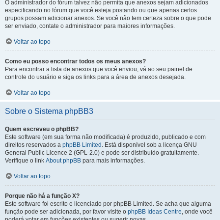
O administrador do fórum talvez não permita que anexos sejam adicionados
especificando no fórum que você esteja postando ou que apenas certos
grupos possam adicionar anexos. Se você não tem certeza sobre o que pode
ser enviado, contate o administrador para maiores informações.
Voltar ao topo
Como eu posso encontrar todos os meus anexos?
Para encontrar a lista de anexos que você enviou, vá ao seu painel de
controle do usuário e siga os links para a área de anexos desejada.
Voltar ao topo
Sobre o Sistema phpBB3
Quem escreveu o phpBB?
Este software (em sua forma não modificada) é produzido, publicado e com
direitos reservados a
phpBB Limited
. Está disponível sob a licença GNU
General Public Licence 2 (GPL-2.0) e pode ser distribuído gratuitamente.
Verifique o link
About phpBB
para mais informações.
Voltar ao topo
Porque não há a função X?
Este software foi escrito e licenciado por phpBB Limited. Se acha que alguma
função pode ser adicionada, por favor visite o
phpBB Ideas Centre
, onde você
poderá votar em funcões existentes ou sugerir novas.