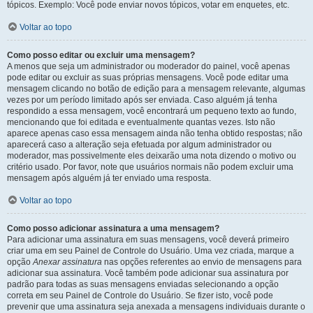
tópicos. Exemplo: Você pode enviar novos tópicos, votar em enquetes, etc.
Voltar ao topo
Como posso editar ou excluir uma mensagem?
A menos que seja um administrador ou moderador do painel, você apenas
pode editar ou excluir as suas próprias mensagens. Você pode editar uma
mensagem clicando no botão de edição para a mensagem relevante, algumas
vezes por um período limitado após ser enviada. Caso alguém já tenha
respondido a essa mensagem, você encontrará um pequeno texto ao fundo,
mencionando que foi editada e eventualmente quantas vezes. Isto não
aparece apenas caso essa mensagem ainda não tenha obtido respostas; não
aparecerá caso a alteração seja efetuada por algum administrador ou
moderador, mas possivelmente eles deixarão uma nota dizendo o motivo ou
critério usado. Por favor, note que usuários normais não podem excluir uma
mensagem após alguém já ter enviado uma resposta.
Voltar ao topo
Como posso adicionar assinatura a uma mensagem?
Para adicionar uma assinatura em suas mensagens, você deverá primeiro
criar uma em seu Painel de Controle do Usuário. Uma vez criada, marque a
opção
Anexar assinatura
nas opções referentes ao envio de mensagens para
adicionar sua assinatura. Você também pode adicionar sua assinatura por
padrão para todas as suas mensagens enviadas selecionando a opção
correta em seu Painel de Controle do Usuário. Se fizer isto, você pode
prevenir que uma assinatura seja anexada a mensagens individuais durante o