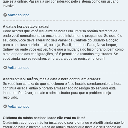
que está online. Passará a ser considerado pelo sistema como um usuário
invisível.
Voltar ao topo
A data e hora estão erradas!
Pode ocorrer que você visualize as horas em um fuso horário diferente de
onde você normalmente se encontra ou inicialmente programou. Se esse é o
seu caso, você deve alterar no seu Painel de Controle do Usuário a opção
para o seu fuso horário local, ou seja, Brasil, Londres, Paris, Nova Iorque,
Sidney, ou onde você estiver. Note que a mudança do fuso horário, bem como
a maior parte das configurações, só é permitida a usuários registrados. Se
você ainda não se registrou, é hora para que se registre no fórum!
Voltar ao topo
Alterei o fuso Horário, mas a data e hora continuam erradas!
Se você tem certeza de que selecionou o fuso horário corretamente e a hora
continua errada, então o horário armazenado no relógio do servidor está
incorreto. Por favor, contate o administrador para que o problema seja
resolvido.
Voltar ao topo
O idioma da minha nacionalidade não está na lista!
O administrador pode não ter instalado o seu idioma ou o phpBB ainda não foi
traduzido para o mesmo. Peça ao administrador que instale o seu pacote de