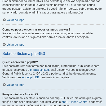
O administrador do fórum talvez não permita que anexos sejam adicionados
especificando no fórum que você esteja postando ou que apenas certos
grupos possam adicionar anexos. Se você não tem certeza sobre o que pode
ser enviado, contate o administrador para maiores informações.
Voltar ao topo
Como eu posso encontrar todos os meus anexos?
Para encontrar a lista de anexos que você enviou, vá ao seu painel de
controle do usuário e siga os links para a área de anexos desejada.
Voltar ao topo
Sobre o Sistema phpBB3
Quem escreveu o phpBB?
Este software (em sua forma não modificada) é produzido, publicado e com
direitos reservados a
phpBB Limited
. Está disponível sob a licença GNU
General Public Licence 2 (GPL-2.0) e pode ser distribuído gratuitamente.
Verifique o link
About phpBB
para mais informações.
Voltar ao topo
Porque não há a função X?
Este software foi escrito e licenciado por phpBB Limited. Se acha que alguma
função pode ser adicionada, por favor visite o
phpBB Ideas Centre
, onde você
poderá votar em funcões existentes ou sugerir novas.