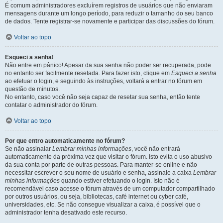
É comum administradores excluírem registros de usuários que não enviaram
mensagens durante um longo período, para reduzir o tamanho do seu banco
de dados. Tente registrar-se novamente e participar das discussões do fórum.
Voltar ao topo
Esqueci a senha!
Não entre em pânico! Apesar da sua senha não poder ser recuperada, pode
no entanto ser facilmente resetada. Para fazer isto, clique em
Esqueci a senha
ao efetuar o login, e seguindo às instruções, voltará a entrar no fórum em
questão de minutos.
No entanto, caso você não seja capaz de resetar sua senha, então tente
contatar o administrador do fórum.
Voltar ao topo
Por que entro automaticamente no fórum?
Se não assinalar
Lembrar minhas informações
, você não entrará
automaticamente da próxima vez que visitar o fórum. Isto evita o uso abusivo
da sua conta por parte de outras pessoas. Para manter-se online e não
necessitar escrever o seu nome de usuário e senha, assinale a caixa
Lembrar
minhas informações
quando estiver efetuando o login. Isto não é
recomendável caso acesse o fórum através de um computador compartilhado
por outros usuários, ou seja, bibliotecas, café internet ou cyber café,
universidades, etc. Se não consegue visualizar a caixa, é possível que o
administrador tenha desativado este recurso.