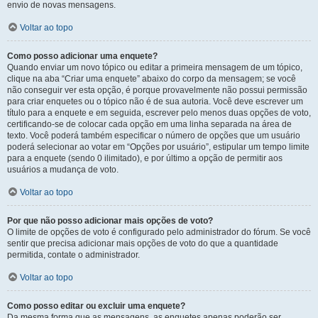
envio de novas mensagens.
Voltar ao topo
Como posso adicionar uma enquete?
Quando enviar um novo tópico ou editar a primeira mensagem de um tópico,
clique na aba “Criar uma enquete” abaixo do corpo da mensagem; se você
não conseguir ver esta opção, é porque provavelmente não possui permissão
para criar enquetes ou o tópico não é de sua autoria. Você deve escrever um
título para a enquete e em seguida, escrever pelo menos duas opções de voto,
certificando-se de colocar cada opção em uma linha separada na área de
texto. Você poderá também especificar o número de opções que um usuário
poderá selecionar ao votar em “Opções por usuário”, estipular um tempo limite
para a enquete (sendo 0 ilimitado), e por último a opção de permitir aos
usuários a mudança de voto.
Voltar ao topo
Por que não posso adicionar mais opções de voto?
O limite de opções de voto é configurado pelo administrador do fórum. Se você
sentir que precisa adicionar mais opções de voto do que a quantidade
permitida, contate o administrador.
Voltar ao topo
Como posso editar ou excluir uma enquete?
Da mesma forma que as mensagens, as enquetes apenas poderão ser