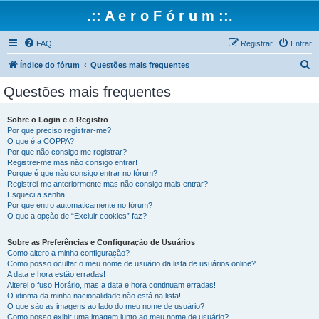
.:: A e r o F ó r u m ::.
FAQ
Registrar
Entrar
P
Índice do fórum
Questões mais frequentes
e
Questões mais frequentes
s
q
Sobre o Login e o Registro
Por que preciso registrar-me?
u
O que é a COPPA?
i
Por que não consigo me registrar?
Registrei-me mas não consigo entrar!
s
Porque é que não consigo entrar no fórum?
Registrei-me anteriormente mas não consigo mais entrar?!
a
Esqueci a senha!
r
Por que entro automaticamente no fórum?
O que a opção de “Excluir cookies” faz?
Sobre as Preferências e Configuração de Usuários
Como altero a minha configuração?
Como posso ocultar o meu nome de usuário da lista de usuários online?
A data e hora estão erradas!
Alterei o fuso Horário, mas a data e hora continuam erradas!
O idioma da minha nacionalidade não está na lista!
O que são as imagens ao lado do meu nome de usuário?
Como posso exibir uma imagem junto ao meu nome de usuário?