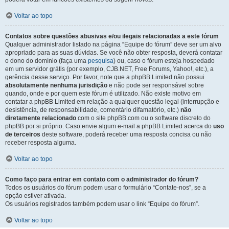
Voltar ao topo
Contatos sobre questões abusivas e/ou ilegais relacionadas a este fórum
Qualquer administrador listado na página “Equipe do fórum” deve ser um alvo
apropriado para as suas dúvidas. Se você não obter resposta, deverá contatar
o dono do domínio (faça uma
pesquisa
) ou, caso o fórum esteja hospedado
em um servidor grátis (por exemplo, CJB.NET, Free Forums, Yahoo!, etc.), a
gerência desse serviço. Por favor, note que a phpBB Limited não possui
absolutamente nenhuma jurisdição
e não pode ser responsável sobre
quando, onde e por quem este fórum é utilizado. Não existe motivo em
contatar a phpBB Limited em relação a qualquer questão legal (interrupção e
desistência, de responsabilidade, comentário difamatório, etc.)
não
diretamente relacionado
com o site phpBB.com ou o software discreto do
phpBB por si próprio. Caso envie algum e-mail a phpBB Limited acerca do
uso
de terceiros
deste software, poderá receber uma resposta concisa ou não
receber resposta alguma.
Voltar ao topo
Como faço para entrar em contato com o administrador do fórum?
Todos os usuários do fórum podem usar o formulário “Contate-nos”, se a
opção estiver ativada.
Os usuários registrados também podem usar o link “Equipe do fórum”.
Voltar ao topo