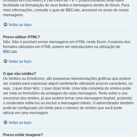
incluídas em colchetes [ e ] ao invés de < e >, proporcionando uma maior
facilidade na formatação de seus textos e mensagens dentro do fórum. Para
mais informações, consulte o guia de BBCode, acessível no envio de novas
mensagens.
Voltar ao topo
Posso utilizar HTML?
Não. Não é possível enviar mensagens em HTML neste fórum. A maioria dos
formatos utilizados em HTML podem ser reproduzidos na utilização de
BBCode.
Voltar ao topo
O que são smilies?
Os Smilies ou Emoticons, são pequenas representações gráficas que podem
ser usadas para expressar algum sentimento utilizando poucos caracteres, ou
seja, :) quer dizer feliz, :( quer dizer triste. Uma lista completa de smilies pode
ser vista no formulário de postagem de cada mensagem. Tente evitar o uso
excessivo dos smilies, já que podem tornar uma mensagem ilegível, podendo
o moderador edita-los ou excluir a mensagem inteira. O administrador também
pode ter configurado um limite para o número de smilies que você pode
utilizar em uma mensagem.
Voltar ao topo
Posso exibir imagens?