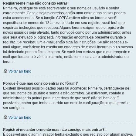
Registrei-me mas não consigo entrar!
Primeiro, verifique se está escrevendo o seu nome de usuário e senha
corretamente. Caso estejam corretos, então uma entre duas coisas podem
estar acontecendo. Se a função COPPA estiver ativa no fórum e você
especificou ter menos de 13 anos de idade em seu registro, você terá que
seguir às instruções que recebeu. Alguns fóruns exigem que o registro de
novos usuários seja ativado, tanto por você como por um administrador, antes
que seja efetuado o login; está informação encontra-se presente durante o
registro. Se recebeu um e-mail, então siga às instruções. Se não recebeu e-
mail algum, você deve ter escrito um endereço de e-mail incorreto ou o mesmo
foi detectado por um filtro de spam. Se você tem certeza que o endereço de e-
mail que forneceu é válido e correto, então tente contatar o administrador do
fórum.
Voltar ao topo
Porque é que não consigo entrar no fórum?
Existem diversas possibilidades para tal acontecer. Primeiro, certifique-se de
que seu nome de usuário e senha estão corretos. Se estiverem, contate o
administrador do painel para ter certeza de que você não foi banido. É
possível também que tenha ocorrido um erro de configuração, o qual precise
ser corrigido.
Voltar ao topo
Registrei-me anteriormente mas não consigo mais entrar?!
É possível que o administrador tenha excluído o seu registro por algum motivo.