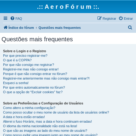
.:: A e r o F ó r u m ::.
FAQ
Registrar
Entrar
P
Índice do fórum
Questões mais frequentes
e
Questões mais frequentes
s
q
Sobre o Login e o Registro
Por que preciso registrar-me?
u
O que é a COPPA?
i
Por que não consigo me registrar?
Registrei-me mas não consigo entrar!
s
Porque é que não consigo entrar no fórum?
Registrei-me anteriormente mas não consigo mais entrar?!
a
Esqueci a senha!
r
Por que entro automaticamente no fórum?
O que a opção de “Excluir cookies” faz?
Sobre as Preferências e Configuração de Usuários
Como altero a minha configuração?
Como posso ocultar o meu nome de usuário da lista de usuários online?
A data e hora estão erradas!
Alterei o fuso Horário, mas a data e hora continuam erradas!
O idioma da minha nacionalidade não está na lista!
O que são as imagens ao lado do meu nome de usuário?
Como posso exibir uma imagem junto ao meu nome de usuário?