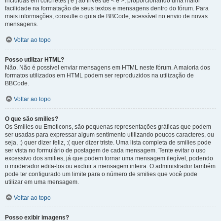
incluídas em colchetes [ e ] ao invés de < e >, proporcionando uma maior
facilidade na formatação de seus textos e mensagens dentro do fórum. Para
mais informações, consulte o guia de BBCode, acessível no envio de novas
mensagens.
Voltar ao topo
Posso utilizar HTML?
Não. Não é possível enviar mensagens em HTML neste fórum. A maioria dos
formatos utilizados em HTML podem ser reproduzidos na utilização de
BBCode.
Voltar ao topo
O que são smilies?
Os Smilies ou Emoticons, são pequenas representações gráficas que podem
ser usadas para expressar algum sentimento utilizando poucos caracteres, ou
seja, :) quer dizer feliz, :( quer dizer triste. Uma lista completa de smilies pode
ser vista no formulário de postagem de cada mensagem. Tente evitar o uso
excessivo dos smilies, já que podem tornar uma mensagem ilegível, podendo
o moderador edita-los ou excluir a mensagem inteira. O administrador também
pode ter configurado um limite para o número de smilies que você pode
utilizar em uma mensagem.
Voltar ao topo
Posso exibir imagens?