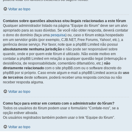
Voltar ao topo
Contatos sobre questões abusivas e/ou ilegais relacionadas a este fórum
Qualquer administrador listado na página “Equipe do fórum” deve ser um alvo
apropriado para as suas dúvidas. Se você não obter resposta, deverá contatar
o dono do domínio (faça uma
pesquisa
) ou, caso o fórum esteja hospedado
em um servidor grátis (por exemplo, CJB.NET, Free Forums, Yahoo!, etc.), a
gerência desse serviço. Por favor, note que a phpBB Limited não possui
absolutamente nenhuma jurisdição
e não pode ser responsável sobre
quando, onde e por quem este fórum é utilizado. Não existe motivo em
contatar a phpBB Limited em relação a qualquer questão legal (interrupção e
desistência, de responsabilidade, comentário difamatório, etc.)
não
diretamente relacionado
com o site phpBB.com ou o software discreto do
phpBB por si próprio. Caso envie algum e-mail a phpBB Limited acerca do
uso
de terceiros
deste software, poderá receber uma resposta concisa ou não
receber resposta alguma.
Voltar ao topo
Como faço para entrar em contato com o administrador do fórum?
Todos os usuários do fórum podem usar o formulário “Contate-nos”, se a
opção estiver ativada.
Os usuários registrados também podem usar o link “Equipe do fórum”.
Voltar ao topo