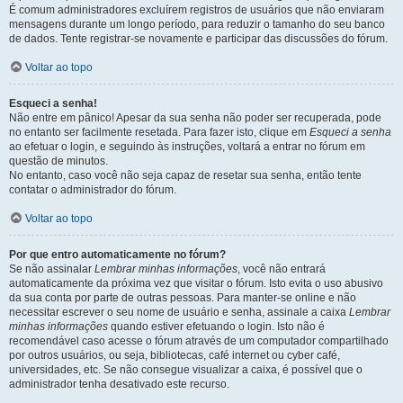
É comum administradores excluírem registros de usuários que não enviaram
mensagens durante um longo período, para reduzir o tamanho do seu banco
de dados. Tente registrar-se novamente e participar das discussões do fórum.
Voltar ao topo
Esqueci a senha!
Não entre em pânico! Apesar da sua senha não poder ser recuperada, pode
no entanto ser facilmente resetada. Para fazer isto, clique em
Esqueci a senha
ao efetuar o login, e seguindo às instruções, voltará a entrar no fórum em
questão de minutos.
No entanto, caso você não seja capaz de resetar sua senha, então tente
contatar o administrador do fórum.
Voltar ao topo
Por que entro automaticamente no fórum?
Se não assinalar
Lembrar minhas informações
, você não entrará
automaticamente da próxima vez que visitar o fórum. Isto evita o uso abusivo
da sua conta por parte de outras pessoas. Para manter-se online e não
necessitar escrever o seu nome de usuário e senha, assinale a caixa
Lembrar
minhas informações
quando estiver efetuando o login. Isto não é
recomendável caso acesse o fórum através de um computador compartilhado
por outros usuários, ou seja, bibliotecas, café internet ou cyber café,
universidades, etc. Se não consegue visualizar a caixa, é possível que o
administrador tenha desativado este recurso.