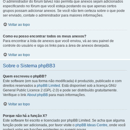
O administrador do fórum talvez não permita que anexos sejam adicionados
especificando no fórum que você esteja postando ou que apenas certos
grupos possam adicionar anexos. Se você não tem certeza sobre o que pode
ser enviado, contate o administrador para maiores informações.
Voltar ao topo
Como eu posso encontrar todos os meus anexos?
Para encontrar a lista de anexos que você enviou, vá ao seu painel de
controle do usuário e siga os links para a área de anexos desejada.
Voltar ao topo
Sobre o Sistema phpBB3
Quem escreveu o phpBB?
Este software (em sua forma não modificada) é produzido, publicado e com
direitos reservados a
phpBB Limited
. Está disponível sob a licença GNU
General Public Licence 2 (GPL-2.0) e pode ser distribuído gratuitamente.
Verifique o link
About phpBB
para mais informações.
Voltar ao topo
Porque não há a função X?
Este software foi escrito e licenciado por phpBB Limited. Se acha que alguma
função pode ser adicionada, por favor visite o
phpBB Ideas Centre
, onde você
poderá votar em funcões existentes ou sugerir novas.