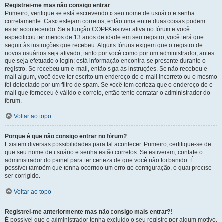
Registrei-me mas não consigo entrar!
Primeiro, verifique se está escrevendo o seu nome de usuário e senha
corretamente. Caso estejam corretos, então uma entre duas coisas podem
estar acontecendo. Se a função COPPA estiver ativa no fórum e você
especificou ter menos de 13 anos de idade em seu registro, você terá que
seguir às instruções que recebeu. Alguns fóruns exigem que o registro de
novos usuários seja ativado, tanto por você como por um administrador, antes
que seja efetuado o login; está informação encontra-se presente durante o
registro. Se recebeu um e-mail, então siga às instruções. Se não recebeu e-
mail algum, você deve ter escrito um endereço de e-mail incorreto ou o mesmo
foi detectado por um filtro de spam. Se você tem certeza que o endereço de e-
mail que forneceu é válido e correto, então tente contatar o administrador do
fórum.
Voltar ao topo
Porque é que não consigo entrar no fórum?
Existem diversas possibilidades para tal acontecer. Primeiro, certifique-se de
que seu nome de usuário e senha estão corretos. Se estiverem, contate o
administrador do painel para ter certeza de que você não foi banido. É
possível também que tenha ocorrido um erro de configuração, o qual precise
ser corrigido.
Voltar ao topo
Registrei-me anteriormente mas não consigo mais entrar?!
É possível que o administrador tenha excluído o seu registro por algum motivo.