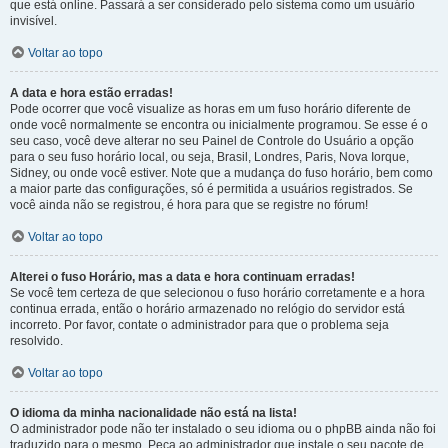
que está online. Passará a ser considerado pelo sistema como um usuário
invisível.
Voltar ao topo
A data e hora estão erradas!
Pode ocorrer que você visualize as horas em um fuso horário diferente de
onde você normalmente se encontra ou inicialmente programou. Se esse é o
seu caso, você deve alterar no seu Painel de Controle do Usuário a opção
para o seu fuso horário local, ou seja, Brasil, Londres, Paris, Nova Iorque,
Sidney, ou onde você estiver. Note que a mudança do fuso horário, bem como
a maior parte das configurações, só é permitida a usuários registrados. Se
você ainda não se registrou, é hora para que se registre no fórum!
Voltar ao topo
Alterei o fuso Horário, mas a data e hora continuam erradas!
Se você tem certeza de que selecionou o fuso horário corretamente e a hora
continua errada, então o horário armazenado no relógio do servidor está
incorreto. Por favor, contate o administrador para que o problema seja
resolvido.
Voltar ao topo
O idioma da minha nacionalidade não está na lista!
O administrador pode não ter instalado o seu idioma ou o phpBB ainda não foi
traduzido para o mesmo. Peça ao administrador que instale o seu pacote de