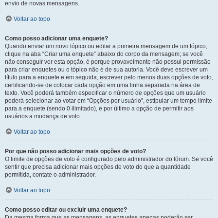
envio de novas mensagens.
Voltar ao topo
Como posso adicionar uma enquete?
Quando enviar um novo tópico ou editar a primeira mensagem de um tópico,
clique na aba “Criar uma enquete” abaixo do corpo da mensagem; se você
não conseguir ver esta opção, é porque provavelmente não possui permissão
para criar enquetes ou o tópico não é de sua autoria. Você deve escrever um
título para a enquete e em seguida, escrever pelo menos duas opções de voto,
certificando-se de colocar cada opção em uma linha separada na área de
texto. Você poderá também especificar o número de opções que um usuário
poderá selecionar ao votar em “Opções por usuário”, estipular um tempo limite
para a enquete (sendo 0 ilimitado), e por último a opção de permitir aos
usuários a mudança de voto.
Voltar ao topo
Por que não posso adicionar mais opções de voto?
O limite de opções de voto é configurado pelo administrador do fórum. Se você
sentir que precisa adicionar mais opções de voto do que a quantidade
permitida, contate o administrador.
Voltar ao topo
Como posso editar ou excluir uma enquete?
Da mesma forma que as mensagens, as enquetes apenas poderão ser