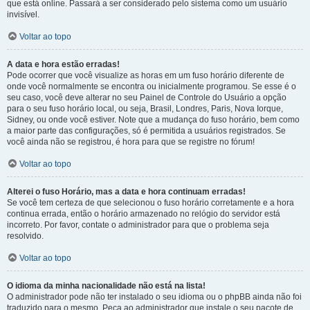
que está online. Passará a ser considerado pelo sistema como um usuário
invisível.
Voltar ao topo
A data e hora estão erradas!
Pode ocorrer que você visualize as horas em um fuso horário diferente de
onde você normalmente se encontra ou inicialmente programou. Se esse é o
seu caso, você deve alterar no seu Painel de Controle do Usuário a opção
para o seu fuso horário local, ou seja, Brasil, Londres, Paris, Nova Iorque,
Sidney, ou onde você estiver. Note que a mudança do fuso horário, bem como
a maior parte das configurações, só é permitida a usuários registrados. Se
você ainda não se registrou, é hora para que se registre no fórum!
Voltar ao topo
Alterei o fuso Horário, mas a data e hora continuam erradas!
Se você tem certeza de que selecionou o fuso horário corretamente e a hora
continua errada, então o horário armazenado no relógio do servidor está
incorreto. Por favor, contate o administrador para que o problema seja
resolvido.
Voltar ao topo
O idioma da minha nacionalidade não está na lista!
O administrador pode não ter instalado o seu idioma ou o phpBB ainda não foi
traduzido para o mesmo. Peça ao administrador que instale o seu pacote de