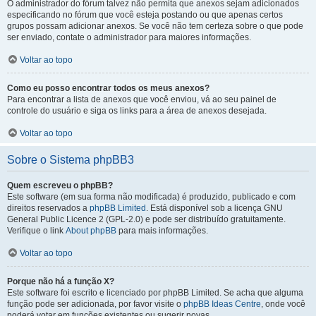
O administrador do fórum talvez não permita que anexos sejam adicionados
especificando no fórum que você esteja postando ou que apenas certos
grupos possam adicionar anexos. Se você não tem certeza sobre o que pode
ser enviado, contate o administrador para maiores informações.
Voltar ao topo
Como eu posso encontrar todos os meus anexos?
Para encontrar a lista de anexos que você enviou, vá ao seu painel de
controle do usuário e siga os links para a área de anexos desejada.
Voltar ao topo
Sobre o Sistema phpBB3
Quem escreveu o phpBB?
Este software (em sua forma não modificada) é produzido, publicado e com
direitos reservados a
phpBB Limited
. Está disponível sob a licença GNU
General Public Licence 2 (GPL-2.0) e pode ser distribuído gratuitamente.
Verifique o link
About phpBB
para mais informações.
Voltar ao topo
Porque não há a função X?
Este software foi escrito e licenciado por phpBB Limited. Se acha que alguma
função pode ser adicionada, por favor visite o
phpBB Ideas Centre
, onde você
poderá votar em funcões existentes ou sugerir novas.