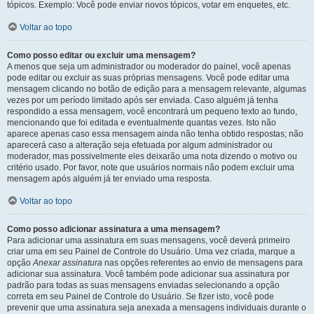
tópicos. Exemplo: Você pode enviar novos tópicos, votar em enquetes, etc.
Voltar ao topo
Como posso editar ou excluir uma mensagem?
A menos que seja um administrador ou moderador do painel, você apenas
pode editar ou excluir as suas próprias mensagens. Você pode editar uma
mensagem clicando no botão de edição para a mensagem relevante, algumas
vezes por um período limitado após ser enviada. Caso alguém já tenha
respondido a essa mensagem, você encontrará um pequeno texto ao fundo,
mencionando que foi editada e eventualmente quantas vezes. Isto não
aparece apenas caso essa mensagem ainda não tenha obtido respostas; não
aparecerá caso a alteração seja efetuada por algum administrador ou
moderador, mas possivelmente eles deixarão uma nota dizendo o motivo ou
critério usado. Por favor, note que usuários normais não podem excluir uma
mensagem após alguém já ter enviado uma resposta.
Voltar ao topo
Como posso adicionar assinatura a uma mensagem?
Para adicionar uma assinatura em suas mensagens, você deverá primeiro
criar uma em seu Painel de Controle do Usuário. Uma vez criada, marque a
opção
Anexar assinatura
nas opções referentes ao envio de mensagens para
adicionar sua assinatura. Você também pode adicionar sua assinatura por
padrão para todas as suas mensagens enviadas selecionando a opção
correta em seu Painel de Controle do Usuário. Se fizer isto, você pode
prevenir que uma assinatura seja anexada a mensagens individuais durante o