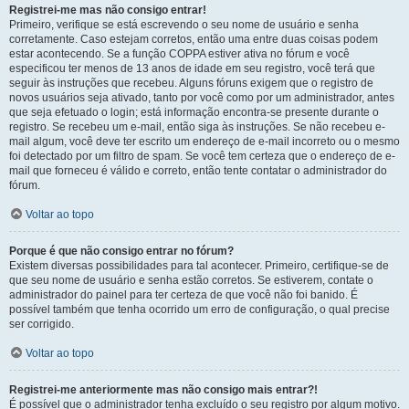
Registrei-me mas não consigo entrar!
Primeiro, verifique se está escrevendo o seu nome de usuário e senha
corretamente. Caso estejam corretos, então uma entre duas coisas podem
estar acontecendo. Se a função COPPA estiver ativa no fórum e você
especificou ter menos de 13 anos de idade em seu registro, você terá que
seguir às instruções que recebeu. Alguns fóruns exigem que o registro de
novos usuários seja ativado, tanto por você como por um administrador, antes
que seja efetuado o login; está informação encontra-se presente durante o
registro. Se recebeu um e-mail, então siga às instruções. Se não recebeu e-
mail algum, você deve ter escrito um endereço de e-mail incorreto ou o mesmo
foi detectado por um filtro de spam. Se você tem certeza que o endereço de e-
mail que forneceu é válido e correto, então tente contatar o administrador do
fórum.
Voltar ao topo
Porque é que não consigo entrar no fórum?
Existem diversas possibilidades para tal acontecer. Primeiro, certifique-se de
que seu nome de usuário e senha estão corretos. Se estiverem, contate o
administrador do painel para ter certeza de que você não foi banido. É
possível também que tenha ocorrido um erro de configuração, o qual precise
ser corrigido.
Voltar ao topo
Registrei-me anteriormente mas não consigo mais entrar?!
É possível que o administrador tenha excluído o seu registro por algum motivo.