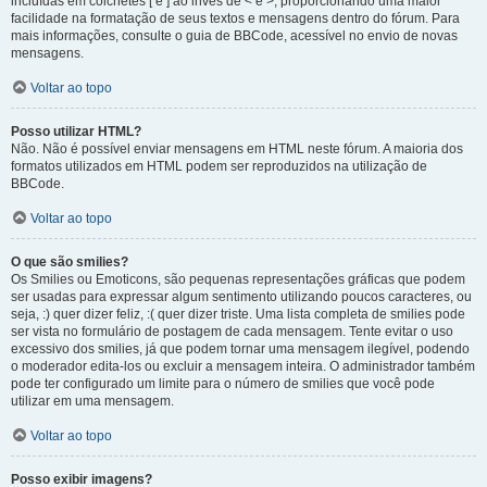
incluídas em colchetes [ e ] ao invés de < e >, proporcionando uma maior
facilidade na formatação de seus textos e mensagens dentro do fórum. Para
mais informações, consulte o guia de BBCode, acessível no envio de novas
mensagens.
Voltar ao topo
Posso utilizar HTML?
Não. Não é possível enviar mensagens em HTML neste fórum. A maioria dos
formatos utilizados em HTML podem ser reproduzidos na utilização de
BBCode.
Voltar ao topo
O que são smilies?
Os Smilies ou Emoticons, são pequenas representações gráficas que podem
ser usadas para expressar algum sentimento utilizando poucos caracteres, ou
seja, :) quer dizer feliz, :( quer dizer triste. Uma lista completa de smilies pode
ser vista no formulário de postagem de cada mensagem. Tente evitar o uso
excessivo dos smilies, já que podem tornar uma mensagem ilegível, podendo
o moderador edita-los ou excluir a mensagem inteira. O administrador também
pode ter configurado um limite para o número de smilies que você pode
utilizar em uma mensagem.
Voltar ao topo
Posso exibir imagens?