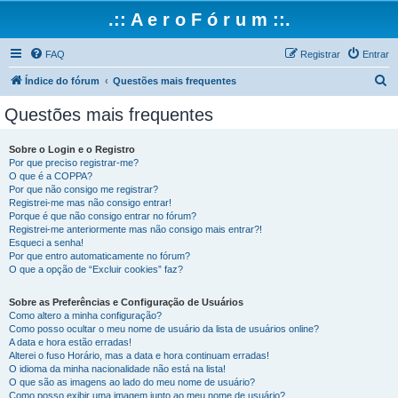
.:: A e r o F ó r u m ::.
FAQ
Registrar
Entrar
P
Índice do fórum
Questões mais frequentes
e
Questões mais frequentes
s
q
Sobre o Login e o Registro
Por que preciso registrar-me?
u
O que é a COPPA?
i
Por que não consigo me registrar?
Registrei-me mas não consigo entrar!
s
Porque é que não consigo entrar no fórum?
Registrei-me anteriormente mas não consigo mais entrar?!
a
Esqueci a senha!
r
Por que entro automaticamente no fórum?
O que a opção de “Excluir cookies” faz?
Sobre as Preferências e Configuração de Usuários
Como altero a minha configuração?
Como posso ocultar o meu nome de usuário da lista de usuários online?
A data e hora estão erradas!
Alterei o fuso Horário, mas a data e hora continuam erradas!
O idioma da minha nacionalidade não está na lista!
O que são as imagens ao lado do meu nome de usuário?
Como posso exibir uma imagem junto ao meu nome de usuário?