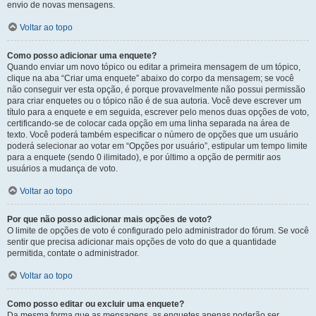
envio de novas mensagens.
Voltar ao topo
Como posso adicionar uma enquete?
Quando enviar um novo tópico ou editar a primeira mensagem de um tópico,
clique na aba “Criar uma enquete” abaixo do corpo da mensagem; se você
não conseguir ver esta opção, é porque provavelmente não possui permissão
para criar enquetes ou o tópico não é de sua autoria. Você deve escrever um
título para a enquete e em seguida, escrever pelo menos duas opções de voto,
certificando-se de colocar cada opção em uma linha separada na área de
texto. Você poderá também especificar o número de opções que um usuário
poderá selecionar ao votar em “Opções por usuário”, estipular um tempo limite
para a enquete (sendo 0 ilimitado), e por último a opção de permitir aos
usuários a mudança de voto.
Voltar ao topo
Por que não posso adicionar mais opções de voto?
O limite de opções de voto é configurado pelo administrador do fórum. Se você
sentir que precisa adicionar mais opções de voto do que a quantidade
permitida, contate o administrador.
Voltar ao topo
Como posso editar ou excluir uma enquete?
Da mesma forma que as mensagens, as enquetes apenas poderão ser