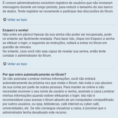
É comum administradores excluírem registros de usuários que não enviaram
mensagens durante um longo período, para reduzir o tamanho do seu banco
de dados. Tente registrar-se novamente e participar das discussões do fórum.
Voltar ao topo
Esqueci a senha!
Não entre em pânico! Apesar da sua senha não poder ser recuperada, pode
no entanto ser facilmente resetada. Para fazer isto, clique em
Esqueci a senha
ao efetuar o login, e seguindo às instruções, voltará a entrar no fórum em
questão de minutos.
No entanto, caso você não seja capaz de resetar sua senha, então tente
contatar o administrador do fórum.
Voltar ao topo
Por que entro automaticamente no fórum?
Se não assinalar
Lembrar minhas informações
, você não entrará
automaticamente da próxima vez que visitar o fórum. Isto evita o uso abusivo
da sua conta por parte de outras pessoas. Para manter-se online e não
necessitar escrever o seu nome de usuário e senha, assinale a caixa
Lembrar
minhas informações
quando estiver efetuando o login. Isto não é
recomendável caso acesse o fórum através de um computador compartilhado
por outros usuários, ou seja, bibliotecas, café internet ou cyber café,
universidades, etc. Se não consegue visualizar a caixa, é possível que o
administrador tenha desativado este recurso.