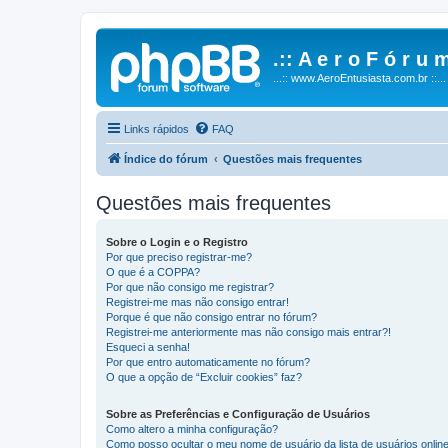
.:: A e r o F ó r u m
...:: www.AeroEntusiasta.com.br ::...
Links rápidos
FAQ
Índice do fórum
Questões mais frequentes
Questões mais frequentes
Sobre o Login e o Registro
Por que preciso registrar-me?
O que é a COPPA?
Por que não consigo me registrar?
Registrei-me mas não consigo entrar!
Porque é que não consigo entrar no fórum?
Registrei-me anteriormente mas não consigo mais entrar?!
Esqueci a senha!
Por que entro automaticamente no fórum?
O que a opção de “Excluir cookies” faz?
Sobre as Preferências e Configuração de Usuários
Como altero a minha configuração?
Como posso ocultar o meu nome de usuário da lista de usuários onlin