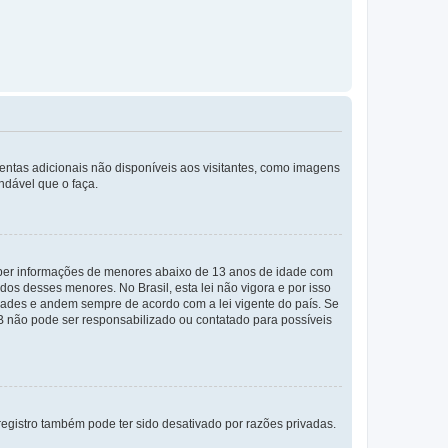
mentas adicionais não disponíveis aos visitantes, como imagens
ndável que o faça.
eber informações de menores abaixo de 13 anos de idade com
os desses menores. No Brasil, esta lei não vigora e por isso
ades e andem sempre de acordo com a lei vigente do país. Se
BB não pode ser responsabilizado ou contatado para possíveis
egistro também pode ter sido desativado por razões privadas.