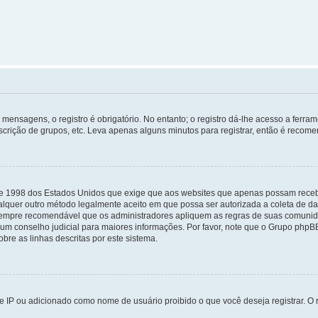
mensagens, o registro é obrigatório. No entanto; o registro dá-lhe acesso a ferra
scrição de grupos, etc. Leva apenas alguns minutos para registrar, então é recome
i de 1998 dos Estados Unidos que exige que aos websites que apenas possam rec
lquer outro método legalmente aceito em que possa ser autorizada a coleta de dad
sempre recomendável que os administradores apliquem as regras de suas comunid
e um conselho judicial para maiores informações. Por favor, note que o Grupo php
bre as linhas descritas por este sistema.
 IP ou adicionado como nome de usuário proibido o que você deseja registrar. O r