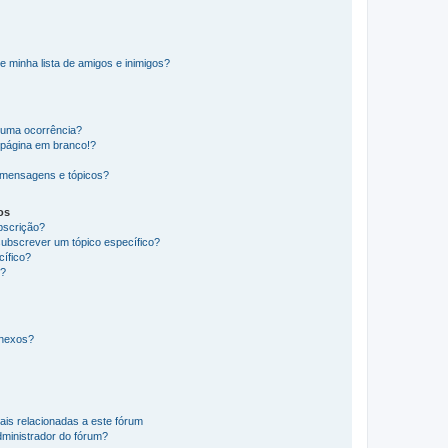
e minha lista de amigos e inimigos?
huma ocorrência?
 página em branco!?
 mensagens e tópicos?
os
ubscrição?
subscrever um tópico específico?
ífico?
s?
anexos?
ais relacionadas a este fórum
ministrador do fórum?