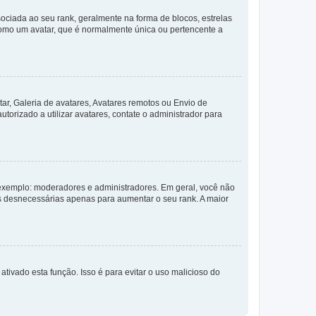
ada ao seu rank, geralmente na forma de blocos, estrelas
como um avatar, que é normalmente única ou pertencente a
ar, Galeria de avatares, Avatares remotos ou Envio de
torizado a utilizar avatares, contate o administrador para
exemplo: moderadores e administradores. Em geral, você não
s desnecessárias apenas para aumentar o seu rank. A maior
ativado esta função. Isso é para evitar o uso malicioso do