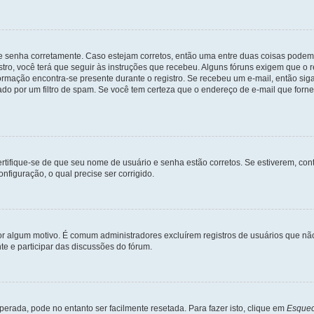
 e senha corretamente. Caso estejam corretos, então uma entre duas coisas podem
tro, você terá que seguir às instruções que recebeu. Alguns fóruns exigem que o r
formação encontra-se presente durante o registro. Se recebeu um e-mail, então sig
do por um filtro de spam. Se você tem certeza que o endereço de e-mail que fornec
certifique-se de que seu nome de usuário e senha estão corretos. Se estiverem, con
nfiguração, o qual precise ser corrigido.
 por algum motivo. É comum administradores excluírem registros de usuários que 
e e participar das discussões do fórum.
rada, pode no entanto ser facilmente resetada. Para fazer isto, clique em
Esquec