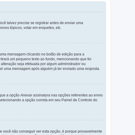
cê talvez precise se registrar antes de enviar uma
ovos tópicos, votar em enquetes, etc.
r uma mensagem clicando no botão de edição para a
trará um pequeno texto ao fundo, mencionando que foi
alteração seja efetuada por algum administrador ou
luir uma mensagem após alguém já ter enviado uma resposta.
rque a opção
Anexar assinatura
nas opções referentes ao envio
elecionando a opção correta em seu Painel de Controle do
e você não conseguir ver esta opção, é porque provavelmente