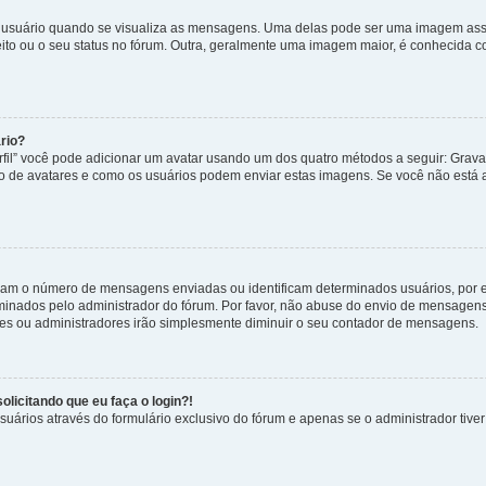
uário quando se visualiza as mensagens. Uma delas pode ser uma imagem associ
ito ou o seu status no fórum. Outra, geralmente uma imagem maior, é conhecida 
rio?
rfil” você pode adicionar um avatar usando um dos quatro métodos a seguir: Gravat
uso de avatares e como os usuários podem enviar estas imagens. Se você não está au
cam o número de mensagens enviadas ou identificam determinados usuários, por 
rminados pelo administrador do fórum. Por favor, não abuse do envio de mensagen
ores ou administradores irão simplesmente diminuir o seu contador de mensagens.
licitando que eu faça o login?!
uários através do formulário exclusivo do fórum e apenas se o administrador tiver 