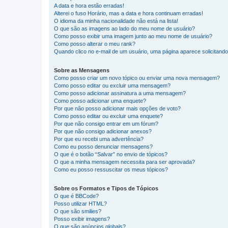
A data e hora estão erradas!
Alterei o fuso Horário, mas a data e hora continuam erradas!
O idioma da minha nacionalidade não está na lista!
O que são as imagens ao lado do meu nome de usuário?
Como posso exibir uma imagem junto ao meu nome de usuário?
Como posso alterar o meu rank?
Quando clico no e-mail de um usuário, uma página aparece solicitando 
Sobre as Mensagens
Como posso criar um novo tópico ou enviar uma nova mensagem?
Como posso editar ou excluir uma mensagem?
Como posso adicionar assinatura a uma mensagem?
Como posso adicionar uma enquete?
Por que não posso adicionar mais opções de voto?
Como posso editar ou excluir uma enquete?
Por que não consigo entrar em um fórum?
Por que não consigo adicionar anexos?
Por que eu recebi uma advertência?
Como eu posso denunciar mensagens?
O que é o botão “Salvar” no envio de tópicos?
O que a minha mensagem necessita para ser aprovada?
Como eu posso ressuscitar os meus tópicos?
Sobre os Formatos e Tipos de Tópicos
O que é BBCode?
Posso utilizar HTML?
O que são smilies?
Posso exibir imagens?
O que são anúncios globais?