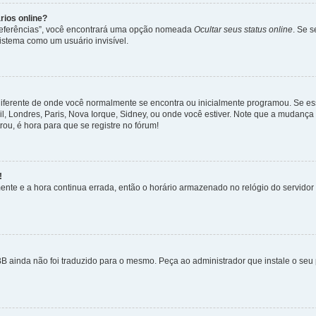
rios online?
Preferências”, você encontrará uma opção nomeada
Ocultar seus status online
. Se 
istema como um usuário invisível.
diferente de onde você normalmente se encontra ou inicialmente programou. Se ess
sil, Londres, Paris, Nova Iorque, Sidney, ou onde você estiver. Note que a mudanç
rou, é hora para que se registre no fórum!
!
nte e a hora continua errada, então o horário armazenado no relógio do servidor e
B ainda não foi traduzido para o mesmo. Peça ao administrador que instale o seu 