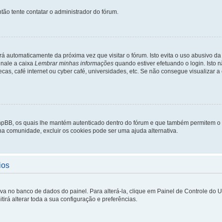
tão tente contatar o administrador do fórum.
rá automaticamente da próxima vez que visitar o fórum. Isto evita o uso abusivo d
inale a caixa
Lembrar minhas informações
quando estiver efetuando o login. Isto
ecas, café internet ou cyber café, universidades, etc. Se não consegue visualizar a
phpBB, os quais lhe mantém autenticado dentro do fórum e que também permitem o
 na comunidade, excluir os cookies pode ser uma ajuda alternativa.
ios
lva no banco de dados do painel. Para alterá-la, clique em Painel de Controle do 
irá alterar toda a sua configuração e preferências.