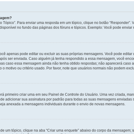
nsagem?
 Tópico”. Para enviar uma resposta em um tópico, clique no botão “Responder”. Vo
sponível no fundo das páginas dos fóruns e tópicos. Exemplo: Você pode enviar n
ocê apenas pode editar ou excluir as suas próprias mensagens. Você pode edita
após ser enviada. Caso alguém já tenha respondido a essa mensagem, você encon
nas caso essa mensagem ainda não tenha obtido respostas; não aparecerá caso a 
 o motivo ou critério usado. Por favor, note que usuários normais não podem exc
rá primeiro criar uma em seu Painel de Controle do Usuário. Uma vez criada, ma
de adicionar sua assinatura por padrão para todas as suas mensagens enviadas s
a seja anexada a mensagens individuais durante o envio de novas mensagens.
de um tópico, clique na aba “Criar uma enquete” abaixo do corpo da mensagem; s