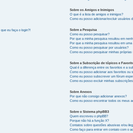
Sobre os Amigos e Inimigos
O que é a lista de amigos e inimigos?
Como eu posso adicionar/excluir usuários d
Sobre a Pesquisa
que eu faça o login?!
Como eu posso pesquisar?
Por que a minha pesquisa resultou em nen
Por que a minha pesquisa resultou em uma
Como eu posso pesquisar por usuários?
Como eu posso pesquisar minhas próprias
Sobre a Subscrição de tópicos e Favorit
Qual é a diferença entre os favoritos e a s
Como eu posso adicionar aos favoritos ou 
Como eu posso subscrever um fórum espec
Como eu posso excluir minhas subscriçõe
Sobre Anexos
Por que não consigo adicionar anexos?
Como eu posso encontrar todos os meus 
Sobre o Sistema phpBB3
Quem escreveu o phpBB?
Porque não há a função X?
Contatos sobre questões abusivas e/ou ileg
Como faço para entrar em contato com o ad