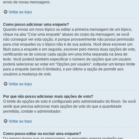
envio de novas mensagens.
Voltar ao topo
Como posso adicionar uma enquete?
Quando enviar um novo tópico ou editar a primeira mensagem de um tópico,
clique na aba “Criar uma enquete” abaixo do corpo da mensagem; se você
não conseguir ver esta opção, é porque provavelmente não possui permissão
para criar enquetes ou o tópico não é de sua autoria. Você deve escrever um
título para a enquete e em seguida, escrever pelo menos duas opções de voto,
certificando-se de colocar cada opção em uma linha separada na área de
texto. Você poderá também especificar o número de opções que um usuário
poderá selecionar ao votar em “Opções por usuário”, estipular um tempo limite
para a enquete (sendo 0 ilimitado), e por último a opção de permitir aos
usuários a mudança de voto.
Voltar ao topo
Por que não posso adicionar mais opções de voto?
O limite de opções de voto é configurado pelo administrador do fórum. Se você
sentir que precisa adicionar mais opções de voto do que a quantidade
permitida, contate o administrador.
Voltar ao topo
Como posso editar ou excluir uma enquete?
Da mesma forma que as mensagens, as enquetes apenas poderão ser