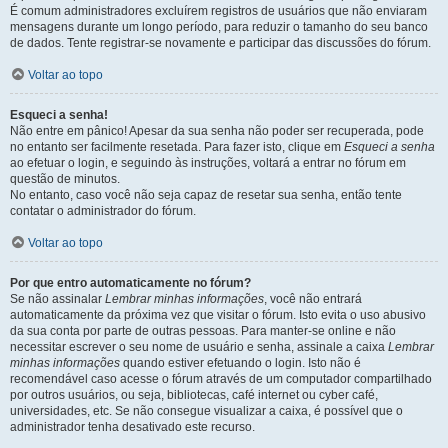
É comum administradores excluírem registros de usuários que não enviaram
mensagens durante um longo período, para reduzir o tamanho do seu banco
de dados. Tente registrar-se novamente e participar das discussões do fórum.
Voltar ao topo
Esqueci a senha!
Não entre em pânico! Apesar da sua senha não poder ser recuperada, pode
no entanto ser facilmente resetada. Para fazer isto, clique em
Esqueci a senha
ao efetuar o login, e seguindo às instruções, voltará a entrar no fórum em
questão de minutos.
No entanto, caso você não seja capaz de resetar sua senha, então tente
contatar o administrador do fórum.
Voltar ao topo
Por que entro automaticamente no fórum?
Se não assinalar
Lembrar minhas informações
, você não entrará
automaticamente da próxima vez que visitar o fórum. Isto evita o uso abusivo
da sua conta por parte de outras pessoas. Para manter-se online e não
necessitar escrever o seu nome de usuário e senha, assinale a caixa
Lembrar
minhas informações
quando estiver efetuando o login. Isto não é
recomendável caso acesse o fórum através de um computador compartilhado
por outros usuários, ou seja, bibliotecas, café internet ou cyber café,
universidades, etc. Se não consegue visualizar a caixa, é possível que o
administrador tenha desativado este recurso.