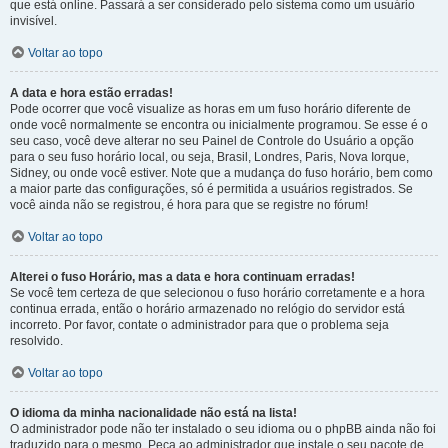
que está online. Passará a ser considerado pelo sistema como um usuário
invisível.
Voltar ao topo
A data e hora estão erradas!
Pode ocorrer que você visualize as horas em um fuso horário diferente de
onde você normalmente se encontra ou inicialmente programou. Se esse é o
seu caso, você deve alterar no seu Painel de Controle do Usuário a opção
para o seu fuso horário local, ou seja, Brasil, Londres, Paris, Nova Iorque,
Sidney, ou onde você estiver. Note que a mudança do fuso horário, bem como
a maior parte das configurações, só é permitida a usuários registrados. Se
você ainda não se registrou, é hora para que se registre no fórum!
Voltar ao topo
Alterei o fuso Horário, mas a data e hora continuam erradas!
Se você tem certeza de que selecionou o fuso horário corretamente e a hora
continua errada, então o horário armazenado no relógio do servidor está
incorreto. Por favor, contate o administrador para que o problema seja
resolvido.
Voltar ao topo
O idioma da minha nacionalidade não está na lista!
O administrador pode não ter instalado o seu idioma ou o phpBB ainda não foi
traduzido para o mesmo. Peça ao administrador que instale o seu pacote de