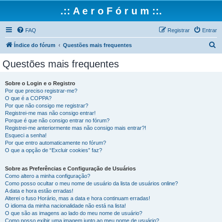
.:: A e r o F ó r u m ::.
FAQ
Registrar
Entrar
P
Índice do fórum
Questões mais frequentes
e
Questões mais frequentes
s
q
Sobre o Login e o Registro
Por que preciso registrar-me?
u
O que é a COPPA?
i
Por que não consigo me registrar?
Registrei-me mas não consigo entrar!
s
Porque é que não consigo entrar no fórum?
Registrei-me anteriormente mas não consigo mais entrar?!
a
Esqueci a senha!
r
Por que entro automaticamente no fórum?
O que a opção de “Excluir cookies” faz?
Sobre as Preferências e Configuração de Usuários
Como altero a minha configuração?
Como posso ocultar o meu nome de usuário da lista de usuários online?
A data e hora estão erradas!
Alterei o fuso Horário, mas a data e hora continuam erradas!
O idioma da minha nacionalidade não está na lista!
O que são as imagens ao lado do meu nome de usuário?
Como posso exibir uma imagem junto ao meu nome de usuário?