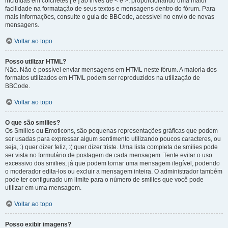
incluídas em colchetes [ e ] ao invés de < e >, proporcionando uma maior
facilidade na formatação de seus textos e mensagens dentro do fórum. Para
mais informações, consulte o guia de BBCode, acessível no envio de novas
mensagens.
Voltar ao topo
Posso utilizar HTML?
Não. Não é possível enviar mensagens em HTML neste fórum. A maioria dos
formatos utilizados em HTML podem ser reproduzidos na utilização de
BBCode.
Voltar ao topo
O que são smilies?
Os Smilies ou Emoticons, são pequenas representações gráficas que podem
ser usadas para expressar algum sentimento utilizando poucos caracteres, ou
seja, :) quer dizer feliz, :( quer dizer triste. Uma lista completa de smilies pode
ser vista no formulário de postagem de cada mensagem. Tente evitar o uso
excessivo dos smilies, já que podem tornar uma mensagem ilegível, podendo
o moderador edita-los ou excluir a mensagem inteira. O administrador também
pode ter configurado um limite para o número de smilies que você pode
utilizar em uma mensagem.
Voltar ao topo
Posso exibir imagens?