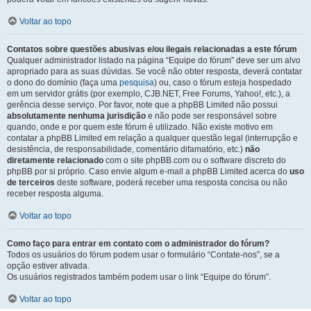
Voltar ao topo
Contatos sobre questões abusivas e/ou ilegais relacionadas a este fórum
Qualquer administrador listado na página “Equipe do fórum” deve ser um alvo
apropriado para as suas dúvidas. Se você não obter resposta, deverá contatar
o dono do domínio (faça uma
pesquisa
) ou, caso o fórum esteja hospedado
em um servidor grátis (por exemplo, CJB.NET, Free Forums, Yahoo!, etc.), a
gerência desse serviço. Por favor, note que a phpBB Limited não possui
absolutamente nenhuma jurisdição
e não pode ser responsável sobre
quando, onde e por quem este fórum é utilizado. Não existe motivo em
contatar a phpBB Limited em relação a qualquer questão legal (interrupção e
desistência, de responsabilidade, comentário difamatório, etc.)
não
diretamente relacionado
com o site phpBB.com ou o software discreto do
phpBB por si próprio. Caso envie algum e-mail a phpBB Limited acerca do
uso
de terceiros
deste software, poderá receber uma resposta concisa ou não
receber resposta alguma.
Voltar ao topo
Como faço para entrar em contato com o administrador do fórum?
Todos os usuários do fórum podem usar o formulário “Contate-nos”, se a
opção estiver ativada.
Os usuários registrados também podem usar o link “Equipe do fórum”.
Voltar ao topo