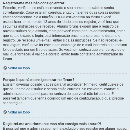
Registrei-me mas não consigo entrar!
Primeiro, verifique se está escrevendo o seu nome de usuário e senha
corretamente. Caso estejam corretos, então uma entre duas coisas podem
estar acontecendo. Se a função COPPA estiver ativa no fórum e você
especificou ter menos de 13 anos de idade em seu registro, você terá que
seguir às instruções que recebeu. Alguns fóruns exigem que o registro de
novos usuários seja ativado, tanto por você como por um administrador, antes
que seja efetuado o login; está informação encontra-se presente durante o
registro. Se recebeu um e-mail, então siga às instruções. Se não recebeu e-
mail algum, você deve ter escrito um endereço de e-mail incorreto ou o mesmo
foi detectado por um filtro de spam. Se você tem certeza que o endereço de e-
mail que forneceu é válido e correto, então tente contatar o administrador do
fórum.
Voltar ao topo
Porque é que não consigo entrar no fórum?
Existem diversas possibilidades para tal acontecer. Primeiro, certifique-se de
que seu nome de usuário e senha estão corretos. Se estiverem, contate o
administrador do painel para ter certeza de que você não foi banido. É
possível também que tenha ocorrido um erro de configuração, o qual precise
ser corrigido.
Voltar ao topo
Registrei-me anteriormente mas não consigo mais entrar?!
É possível que o administrador tenha excluído o seu registro por algum motivo.