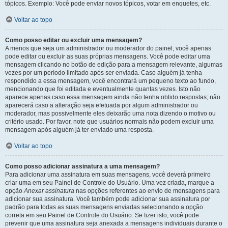
tópicos. Exemplo: Você pode enviar novos tópicos, votar em enquetes, etc.
Voltar ao topo
Como posso editar ou excluir uma mensagem?
A menos que seja um administrador ou moderador do painel, você apenas
pode editar ou excluir as suas próprias mensagens. Você pode editar uma
mensagem clicando no botão de edição para a mensagem relevante, algumas
vezes por um período limitado após ser enviada. Caso alguém já tenha
respondido a essa mensagem, você encontrará um pequeno texto ao fundo,
mencionando que foi editada e eventualmente quantas vezes. Isto não
aparece apenas caso essa mensagem ainda não tenha obtido respostas; não
aparecerá caso a alteração seja efetuada por algum administrador ou
moderador, mas possivelmente eles deixarão uma nota dizendo o motivo ou
critério usado. Por favor, note que usuários normais não podem excluir uma
mensagem após alguém já ter enviado uma resposta.
Voltar ao topo
Como posso adicionar assinatura a uma mensagem?
Para adicionar uma assinatura em suas mensagens, você deverá primeiro
criar uma em seu Painel de Controle do Usuário. Uma vez criada, marque a
opção
Anexar assinatura
nas opções referentes ao envio de mensagens para
adicionar sua assinatura. Você também pode adicionar sua assinatura por
padrão para todas as suas mensagens enviadas selecionando a opção
correta em seu Painel de Controle do Usuário. Se fizer isto, você pode
prevenir que uma assinatura seja anexada a mensagens individuais durante o