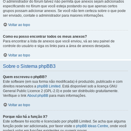
O administrador do fórum talvez não permita que anexos sejam adicionados
especificando no fórum que você esteja postando ou que apenas certos
grupos possam adicionar anexos. Se você não tem certeza sobre o que pode
ser enviado, contate o administrador para maiores informações.
Voltar ao topo
Como eu posso encontrar todos os meus anexos?
Para encontrar a lista de anexos que você enviou, vá ao seu painel de
controle do usuário e siga os links para a área de anexos desejada.
Voltar ao topo
Sobre o Sistema phpBB3
Quem escreveu o phpBB?
Este software (em sua forma não modificada) é produzido, publicado e com
direitos reservados a
phpBB Limited
. Está disponível sob a licença GNU
General Public Licence 2 (GPL-2.0) e pode ser distribuído gratuitamente.
Verifique o link
About phpBB
para mais informações.
Voltar ao topo
Porque não há a função X?
Este software foi escrito e licenciado por phpBB Limited. Se acha que alguma
função pode ser adicionada, por favor visite o
phpBB Ideas Centre
, onde você
poderá votar em funcões existentes ou sugerir novas.