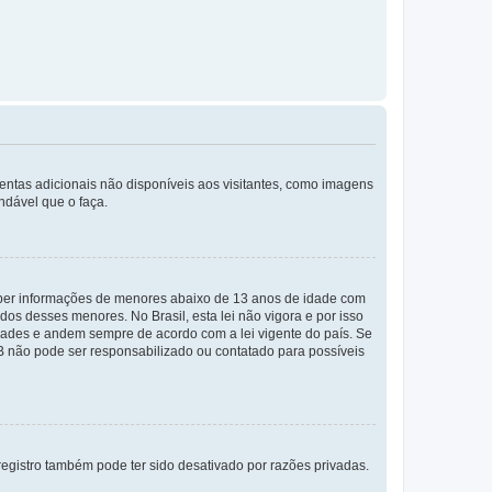
mentas adicionais não disponíveis aos visitantes, como imagens
ndável que o faça.
eber informações de menores abaixo de 13 anos de idade com
os desses menores. No Brasil, esta lei não vigora e por isso
ades e andem sempre de acordo com a lei vigente do país. Se
BB não pode ser responsabilizado ou contatado para possíveis
egistro também pode ter sido desativado por razões privadas.