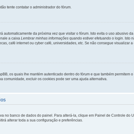
tão tente contatar o administrador do fórum.
rá automaticamente da próxima vez que visitar o fórum. Isto evita o uso abusivo d
inale a caixa
Lembrar minhas informações
quando estiver efetuando o login. Isto
ecas, café internet ou cyber café, universidades, etc. Se não consegue visualizar a
phpBB, os quais lhe mantém autenticado dentro do fórum e que também permitem o
 na comunidade, excluir os cookies pode ser uma ajuda alternativa.
ios
lva no banco de dados do painel. Para alterá-la, clique em Painel de Controle do 
irá alterar toda a sua configuração e preferências.