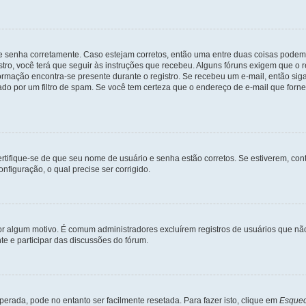
 e senha corretamente. Caso estejam corretos, então uma entre duas coisas podem
tro, você terá que seguir às instruções que recebeu. Alguns fóruns exigem que o r
formação encontra-se presente durante o registro. Se recebeu um e-mail, então sig
do por um filtro de spam. Se você tem certeza que o endereço de e-mail que fornec
certifique-se de que seu nome de usuário e senha estão corretos. Se estiverem, con
nfiguração, o qual precise ser corrigido.
 por algum motivo. É comum administradores excluírem registros de usuários que 
e e participar das discussões do fórum.
rada, pode no entanto ser facilmente resetada. Para fazer isto, clique em
Esquec