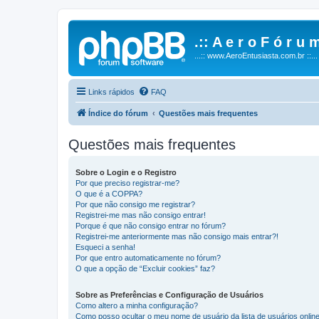
.:: A e r o F ó r u m
...:: www.AeroEntusiasta.com.br ::...
Links rápidos
FAQ
Índice do fórum
Questões mais frequentes
Questões mais frequentes
Sobre o Login e o Registro
Por que preciso registrar-me?
O que é a COPPA?
Por que não consigo me registrar?
Registrei-me mas não consigo entrar!
Porque é que não consigo entrar no fórum?
Registrei-me anteriormente mas não consigo mais entrar?!
Esqueci a senha!
Por que entro automaticamente no fórum?
O que a opção de “Excluir cookies” faz?
Sobre as Preferências e Configuração de Usuários
Como altero a minha configuração?
Como posso ocultar o meu nome de usuário da lista de usuários onlin