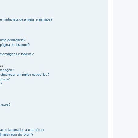
e minha lista de amigos e inimigos?
huma ocorrência?
 página em branco!?
 mensagens e tópicos?
os
ubscrição?
subscrever um tópico específico?
ífico?
s?
anexos?
ais relacionadas a este fórum
ministrador do fórum?