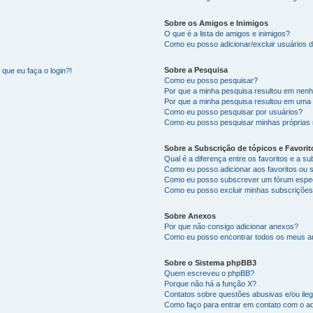
Sobre os Amigos e Inimigos
O que é a lista de amigos e inimigos?
Como eu posso adicionar/excluir usuários d
Sobre a Pesquisa
que eu faça o login?!
Como eu posso pesquisar?
Por que a minha pesquisa resultou em nen
Por que a minha pesquisa resultou em uma
Como eu posso pesquisar por usuários?
Como eu posso pesquisar minhas próprias
Sobre a Subscrição de tópicos e Favorit
Qual é a diferença entre os favoritos e a s
Como eu posso adicionar aos favoritos ou 
Como eu posso subscrever um fórum espec
Como eu posso excluir minhas subscriçõe
Sobre Anexos
Por que não consigo adicionar anexos?
Como eu posso encontrar todos os meus 
Sobre o Sistema phpBB3
Quem escreveu o phpBB?
Porque não há a função X?
Contatos sobre questões abusivas e/ou ileg
Como faço para entrar em contato com o ad