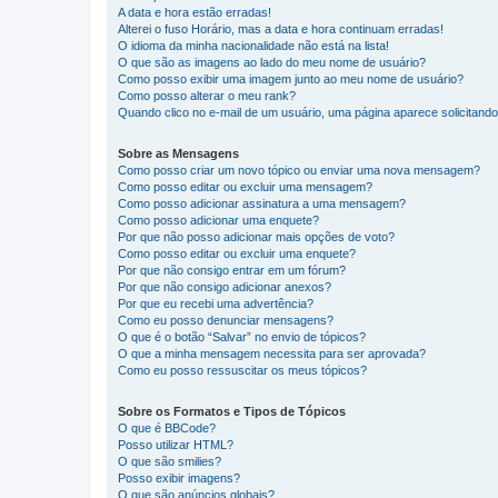
A data e hora estão erradas!
Alterei o fuso Horário, mas a data e hora continuam erradas!
O idioma da minha nacionalidade não está na lista!
O que são as imagens ao lado do meu nome de usuário?
Como posso exibir uma imagem junto ao meu nome de usuário?
Como posso alterar o meu rank?
Quando clico no e-mail de um usuário, uma página aparece solicitando 
Sobre as Mensagens
Como posso criar um novo tópico ou enviar uma nova mensagem?
Como posso editar ou excluir uma mensagem?
Como posso adicionar assinatura a uma mensagem?
Como posso adicionar uma enquete?
Por que não posso adicionar mais opções de voto?
Como posso editar ou excluir uma enquete?
Por que não consigo entrar em um fórum?
Por que não consigo adicionar anexos?
Por que eu recebi uma advertência?
Como eu posso denunciar mensagens?
O que é o botão “Salvar” no envio de tópicos?
O que a minha mensagem necessita para ser aprovada?
Como eu posso ressuscitar os meus tópicos?
Sobre os Formatos e Tipos de Tópicos
O que é BBCode?
Posso utilizar HTML?
O que são smilies?
Posso exibir imagens?
O que são anúncios globais?