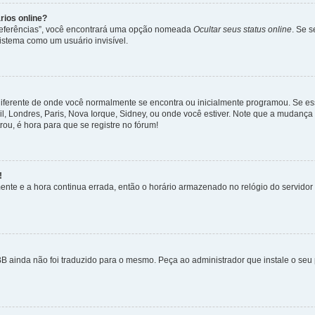
rios online?
Preferências”, você encontrará uma opção nomeada
Ocultar seus status online
. Se 
istema como um usuário invisível.
diferente de onde você normalmente se encontra ou inicialmente programou. Se ess
sil, Londres, Paris, Nova Iorque, Sidney, ou onde você estiver. Note que a mudanç
rou, é hora para que se registre no fórum!
!
nte e a hora continua errada, então o horário armazenado no relógio do servidor e
B ainda não foi traduzido para o mesmo. Peça ao administrador que instale o seu 