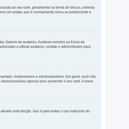
ada ao seu rank, geralmente na forma de blocos, estrelas
como um avatar, que é normalmente única ou pertencente a
ar, Galeria de avatares, Avatares remotos ou Envio de
torizado a utilizar avatares, contate o administrador para
exemplo: moderadores e administradores. Em geral, você não
s desnecessárias apenas para aumentar o seu rank. A maior
ativado esta função. Isso é para evitar o uso malicioso do