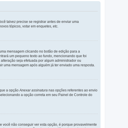
cê talvez precise se registrar antes de enviar uma
ovos tópicos, votar em enquetes, etc.
r uma mensagem clicando no botão de edição para a
trará um pequeno texto ao fundo, mencionando que foi
alteração seja efetuada por algum administrador ou
luir uma mensagem após alguém já ter enviado uma resposta.
rque a opção
Anexar assinatura
nas opções referentes ao envio
elecionando a opção correta em seu Painel de Controle do
e você não conseguir ver esta opção, é porque provavelmente