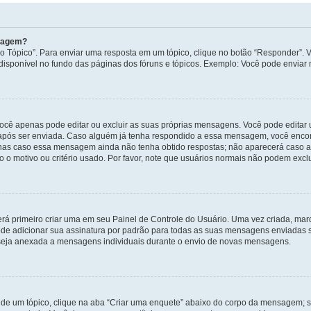
nsagem?
 Tópico”. Para enviar uma resposta em um tópico, clique no botão “Responder”. Vo
sponível no fundo das páginas dos fóruns e tópicos. Exemplo: Você pode enviar n
ocê apenas pode editar ou excluir as suas próprias mensagens. Você pode edita
após ser enviada. Caso alguém já tenha respondido a essa mensagem, você encon
nas caso essa mensagem ainda não tenha obtido respostas; não aparecerá caso a 
 o motivo ou critério usado. Por favor, note que usuários normais não podem exc
rá primeiro criar uma em seu Painel de Controle do Usuário. Uma vez criada, ma
de adicionar sua assinatura por padrão para todas as suas mensagens enviadas s
a seja anexada a mensagens individuais durante o envio de novas mensagens.
de um tópico, clique na aba “Criar uma enquete” abaixo do corpo da mensagem; s