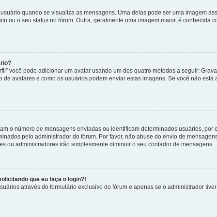
uário quando se visualiza as mensagens. Uma delas pode ser uma imagem associ
ito ou o seu status no fórum. Outra, geralmente uma imagem maior, é conhecida 
rio?
rfil” você pode adicionar um avatar usando um dos quatro métodos a seguir: Gravat
uso de avatares e como os usuários podem enviar estas imagens. Se você não está au
cam o número de mensagens enviadas ou identificam determinados usuários, por 
rminados pelo administrador do fórum. Por favor, não abuse do envio de mensagen
ores ou administradores irão simplesmente diminuir o seu contador de mensagens.
licitando que eu faça o login?!
uários através do formulário exclusivo do fórum e apenas se o administrador tiver 