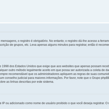
mensagens, o registro é obrigatório. No entanto; o registro dá-lhe acesso a ferra
scrição de grupos, etc. Leva apenas alguns minutos para registrar, então é recome
i de 1998 dos Estados Unidos que exige que aos websites que apenas possam rec
lquer outro método legalmente aceito em que possa ser autorizada a coleta de dad
sempre recomendável que os administradores apliquem as regras de suas comunid
e um conselho judicial para maiores informações. Por favor, note que o Grupo php
bre as linhas descritas por este sistema.
 IP ou adicionado como nome de usuário proibido o que você deseja registrar. O r