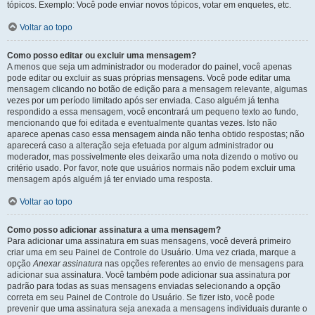
tópicos. Exemplo: Você pode enviar novos tópicos, votar em enquetes, etc.
Voltar ao topo
Como posso editar ou excluir uma mensagem?
A menos que seja um administrador ou moderador do painel, você apenas
pode editar ou excluir as suas próprias mensagens. Você pode editar uma
mensagem clicando no botão de edição para a mensagem relevante, algumas
vezes por um período limitado após ser enviada. Caso alguém já tenha
respondido a essa mensagem, você encontrará um pequeno texto ao fundo,
mencionando que foi editada e eventualmente quantas vezes. Isto não
aparece apenas caso essa mensagem ainda não tenha obtido respostas; não
aparecerá caso a alteração seja efetuada por algum administrador ou
moderador, mas possivelmente eles deixarão uma nota dizendo o motivo ou
critério usado. Por favor, note que usuários normais não podem excluir uma
mensagem após alguém já ter enviado uma resposta.
Voltar ao topo
Como posso adicionar assinatura a uma mensagem?
Para adicionar uma assinatura em suas mensagens, você deverá primeiro
criar uma em seu Painel de Controle do Usuário. Uma vez criada, marque a
opção
Anexar assinatura
nas opções referentes ao envio de mensagens para
adicionar sua assinatura. Você também pode adicionar sua assinatura por
padrão para todas as suas mensagens enviadas selecionando a opção
correta em seu Painel de Controle do Usuário. Se fizer isto, você pode
prevenir que uma assinatura seja anexada a mensagens individuais durante o