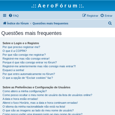
.:: A e r o F ó r u m ::.
FAQ
Registrar
Entrar
P
Índice do fórum
Questões mais frequentes
e
Questões mais frequentes
s
q
Sobre o Login e o Registro
Por que preciso registrar-me?
u
O que é a COPPA?
i
Por que não consigo me registrar?
Registrei-me mas não consigo entrar!
s
Porque é que não consigo entrar no fórum?
Registrei-me anteriormente mas não consigo mais entrar?!
a
Esqueci a senha!
r
Por que entro automaticamente no fórum?
O que a opção de “Excluir cookies” faz?
Sobre as Preferências e Configuração de Usuários
Como altero a minha configuração?
Como posso ocultar o meu nome de usuário da lista de usuários online?
A data e hora estão erradas!
Alterei o fuso Horário, mas a data e hora continuam erradas!
O idioma da minha nacionalidade não está na lista!
O que são as imagens ao lado do meu nome de usuário?
Como posso exibir uma imagem junto ao meu nome de usuário?