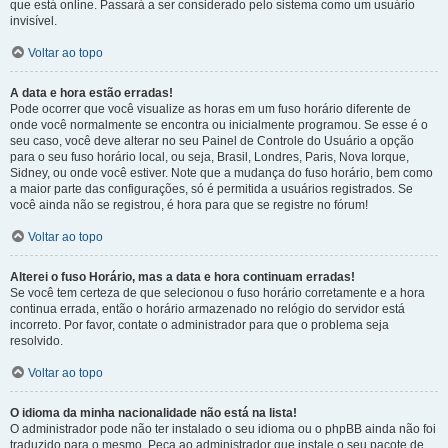
que está online. Passará a ser considerado pelo sistema como um usuário
invisível.
Voltar ao topo
A data e hora estão erradas!
Pode ocorrer que você visualize as horas em um fuso horário diferente de
onde você normalmente se encontra ou inicialmente programou. Se esse é o
seu caso, você deve alterar no seu Painel de Controle do Usuário a opção
para o seu fuso horário local, ou seja, Brasil, Londres, Paris, Nova Iorque,
Sidney, ou onde você estiver. Note que a mudança do fuso horário, bem como
a maior parte das configurações, só é permitida a usuários registrados. Se
você ainda não se registrou, é hora para que se registre no fórum!
Voltar ao topo
Alterei o fuso Horário, mas a data e hora continuam erradas!
Se você tem certeza de que selecionou o fuso horário corretamente e a hora
continua errada, então o horário armazenado no relógio do servidor está
incorreto. Por favor, contate o administrador para que o problema seja
resolvido.
Voltar ao topo
O idioma da minha nacionalidade não está na lista!
O administrador pode não ter instalado o seu idioma ou o phpBB ainda não foi
traduzido para o mesmo. Peça ao administrador que instale o seu pacote de