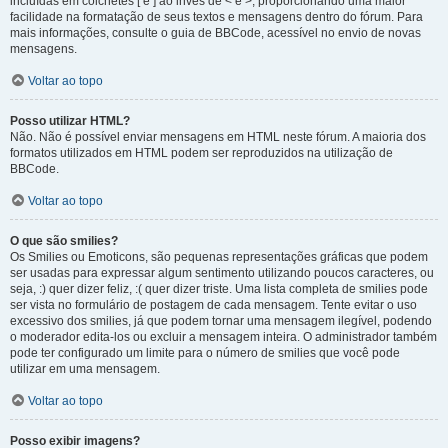
incluídas em colchetes [ e ] ao invés de < e >, proporcionando uma maior
facilidade na formatação de seus textos e mensagens dentro do fórum. Para
mais informações, consulte o guia de BBCode, acessível no envio de novas
mensagens.
Voltar ao topo
Posso utilizar HTML?
Não. Não é possível enviar mensagens em HTML neste fórum. A maioria dos
formatos utilizados em HTML podem ser reproduzidos na utilização de
BBCode.
Voltar ao topo
O que são smilies?
Os Smilies ou Emoticons, são pequenas representações gráficas que podem
ser usadas para expressar algum sentimento utilizando poucos caracteres, ou
seja, :) quer dizer feliz, :( quer dizer triste. Uma lista completa de smilies pode
ser vista no formulário de postagem de cada mensagem. Tente evitar o uso
excessivo dos smilies, já que podem tornar uma mensagem ilegível, podendo
o moderador edita-los ou excluir a mensagem inteira. O administrador também
pode ter configurado um limite para o número de smilies que você pode
utilizar em uma mensagem.
Voltar ao topo
Posso exibir imagens?