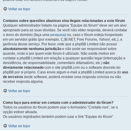
Voltar ao topo
Contatos sobre questões abusivas e/ou ilegais relacionadas a este fórum
Qualquer administrador listado na página “Equipe do fórum” deve ser um alvo
apropriado para as suas dúvidas. Se você não obter resposta, deverá contatar
o dono do domínio (faça uma
pesquisa
) ou, caso o fórum esteja hospedado
em um servidor grátis (por exemplo, CJB.NET, Free Forums, Yahoo!, etc.), a
gerência desse serviço. Por favor, note que a phpBB Limited não possui
absolutamente nenhuma jurisdição
e não pode ser responsável sobre
quando, onde e por quem este fórum é utilizado. Não existe motivo em
contatar a phpBB Limited em relação a qualquer questão legal (interrupção e
desistência, de responsabilidade, comentário difamatório, etc.)
não
diretamente relacionado
com o site phpBB.com ou o software discreto do
phpBB por si próprio. Caso envie algum e-mail a phpBB Limited acerca do
uso
de terceiros
deste software, poderá receber uma resposta concisa ou não
receber resposta alguma.
Voltar ao topo
Como faço para entrar em contato com o administrador do fórum?
Todos os usuários do fórum podem usar o formulário “Contate-nos”, se a
opção estiver ativada.
Os usuários registrados também podem usar o link “Equipe do fórum”.
Voltar ao topo