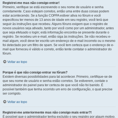
Registrei-me mas não consigo entrar!
Primeiro, verifique se está escrevendo o seu nome de usuário e senha
corretamente. Caso estejam corretos, então uma entre duas coisas podem
estar acontecendo. Se a função COPPA estiver ativa no fórum e você
especificou ter menos de 13 anos de idade em seu registro, você terá que
seguir às instruções que recebeu. Alguns fóruns exigem que o registro de
novos usuários seja ativado, tanto por você como por um administrador, antes
que seja efetuado o login; está informação encontra-se presente durante o
registro. Se recebeu um e-mail, então siga às instruções. Se não recebeu e-
mail algum, você deve ter escrito um endereço de e-mail incorreto ou o mesmo
foi detectado por um filtro de spam. Se você tem certeza que o endereço de e-
mail que forneceu é válido e correto, então tente contatar o administrador do
fórum.
Voltar ao topo
Porque é que não consigo entrar no fórum?
Existem diversas possibilidades para tal acontecer. Primeiro, certifique-se de
que seu nome de usuário e senha estão corretos. Se estiverem, contate o
administrador do painel para ter certeza de que você não foi banido. É
possível também que tenha ocorrido um erro de configuração, o qual precise
ser corrigido.
Voltar ao topo
Registrei-me anteriormente mas não consigo mais entrar?!
É possível que o administrador tenha excluído o seu registro por algum motivo.