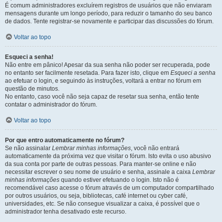
É comum administradores excluírem registros de usuários que não enviaram
mensagens durante um longo período, para reduzir o tamanho do seu banco
de dados. Tente registrar-se novamente e participar das discussões do fórum.
Voltar ao topo
Esqueci a senha!
Não entre em pânico! Apesar da sua senha não poder ser recuperada, pode
no entanto ser facilmente resetada. Para fazer isto, clique em
Esqueci a senha
ao efetuar o login, e seguindo às instruções, voltará a entrar no fórum em
questão de minutos.
No entanto, caso você não seja capaz de resetar sua senha, então tente
contatar o administrador do fórum.
Voltar ao topo
Por que entro automaticamente no fórum?
Se não assinalar
Lembrar minhas informações
, você não entrará
automaticamente da próxima vez que visitar o fórum. Isto evita o uso abusivo
da sua conta por parte de outras pessoas. Para manter-se online e não
necessitar escrever o seu nome de usuário e senha, assinale a caixa
Lembrar
minhas informações
quando estiver efetuando o login. Isto não é
recomendável caso acesse o fórum através de um computador compartilhado
por outros usuários, ou seja, bibliotecas, café internet ou cyber café,
universidades, etc. Se não consegue visualizar a caixa, é possível que o
administrador tenha desativado este recurso.