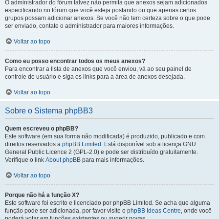
O administrador do fórum talvez não permita que anexos sejam adicionados
especificando no fórum que você esteja postando ou que apenas certos
grupos possam adicionar anexos. Se você não tem certeza sobre o que pode
ser enviado, contate o administrador para maiores informações.
Voltar ao topo
Como eu posso encontrar todos os meus anexos?
Para encontrar a lista de anexos que você enviou, vá ao seu painel de
controle do usuário e siga os links para a área de anexos desejada.
Voltar ao topo
Sobre o Sistema phpBB3
Quem escreveu o phpBB?
Este software (em sua forma não modificada) é produzido, publicado e com
direitos reservados a
phpBB Limited
. Está disponível sob a licença GNU
General Public Licence 2 (GPL-2.0) e pode ser distribuído gratuitamente.
Verifique o link
About phpBB
para mais informações.
Voltar ao topo
Porque não há a função X?
Este software foi escrito e licenciado por phpBB Limited. Se acha que alguma
função pode ser adicionada, por favor visite o
phpBB Ideas Centre
, onde você
poderá votar em funcões existentes ou sugerir novas.