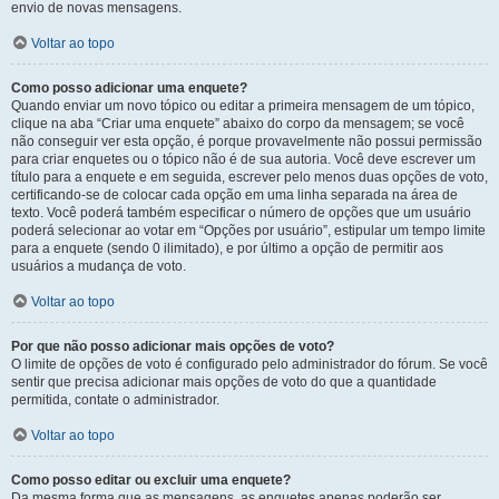
envio de novas mensagens.
Voltar ao topo
Como posso adicionar uma enquete?
Quando enviar um novo tópico ou editar a primeira mensagem de um tópico,
clique na aba “Criar uma enquete” abaixo do corpo da mensagem; se você
não conseguir ver esta opção, é porque provavelmente não possui permissão
para criar enquetes ou o tópico não é de sua autoria. Você deve escrever um
título para a enquete e em seguida, escrever pelo menos duas opções de voto,
certificando-se de colocar cada opção em uma linha separada na área de
texto. Você poderá também especificar o número de opções que um usuário
poderá selecionar ao votar em “Opções por usuário”, estipular um tempo limite
para a enquete (sendo 0 ilimitado), e por último a opção de permitir aos
usuários a mudança de voto.
Voltar ao topo
Por que não posso adicionar mais opções de voto?
O limite de opções de voto é configurado pelo administrador do fórum. Se você
sentir que precisa adicionar mais opções de voto do que a quantidade
permitida, contate o administrador.
Voltar ao topo
Como posso editar ou excluir uma enquete?
Da mesma forma que as mensagens, as enquetes apenas poderão ser