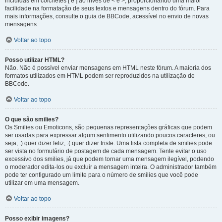
incluídas em colchetes [ e ] ao invés de < e >, proporcionando uma maior
facilidade na formatação de seus textos e mensagens dentro do fórum. Para
mais informações, consulte o guia de BBCode, acessível no envio de novas
mensagens.
Voltar ao topo
Posso utilizar HTML?
Não. Não é possível enviar mensagens em HTML neste fórum. A maioria dos
formatos utilizados em HTML podem ser reproduzidos na utilização de
BBCode.
Voltar ao topo
O que são smilies?
Os Smilies ou Emoticons, são pequenas representações gráficas que podem
ser usadas para expressar algum sentimento utilizando poucos caracteres, ou
seja, :) quer dizer feliz, :( quer dizer triste. Uma lista completa de smilies pode
ser vista no formulário de postagem de cada mensagem. Tente evitar o uso
excessivo dos smilies, já que podem tornar uma mensagem ilegível, podendo
o moderador edita-los ou excluir a mensagem inteira. O administrador também
pode ter configurado um limite para o número de smilies que você pode
utilizar em uma mensagem.
Voltar ao topo
Posso exibir imagens?