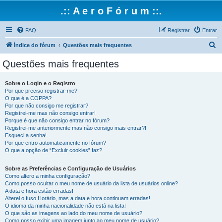
.:: A e r o F ó r u m ::.
FAQ
Registrar
Entrar
P
Índice do fórum
Questões mais frequentes
e
Questões mais frequentes
s
q
Sobre o Login e o Registro
Por que preciso registrar-me?
u
O que é a COPPA?
i
Por que não consigo me registrar?
Registrei-me mas não consigo entrar!
s
Porque é que não consigo entrar no fórum?
Registrei-me anteriormente mas não consigo mais entrar?!
a
Esqueci a senha!
r
Por que entro automaticamente no fórum?
O que a opção de “Excluir cookies” faz?
Sobre as Preferências e Configuração de Usuários
Como altero a minha configuração?
Como posso ocultar o meu nome de usuário da lista de usuários online?
A data e hora estão erradas!
Alterei o fuso Horário, mas a data e hora continuam erradas!
O idioma da minha nacionalidade não está na lista!
O que são as imagens ao lado do meu nome de usuário?
Como posso exibir uma imagem junto ao meu nome de usuário?