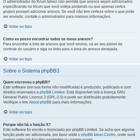
O administrador do fórum talvez não permita que anexos sejam adicionados
especificando no fórum que você esteja postando ou que apenas certos
grupos possam adicionar anexos. Se você não tem certeza sobre o que pode
ser enviado, contate o administrador para maiores informações.
Voltar ao topo
Como eu posso encontrar todos os meus anexos?
Para encontrar a lista de anexos que você enviou, vá ao seu painel de
controle do usuário e siga os links para a área de anexos desejada.
Voltar ao topo
Sobre o Sistema phpBB3
Quem escreveu o phpBB?
Este software (em sua forma não modificada) é produzido, publicado e com
direitos reservados a
phpBB Limited
. Está disponível sob a licença GNU
General Public Licence 2 (GPL-2.0) e pode ser distribuído gratuitamente.
Verifique o link
About phpBB
para mais informações.
Voltar ao topo
Porque não há a função X?
Este software foi escrito e licenciado por phpBB Limited. Se acha que alguma
função pode ser adicionada, por favor visite o
phpBB Ideas Centre
, onde você
poderá votar em funcões existentes ou sugerir novas.