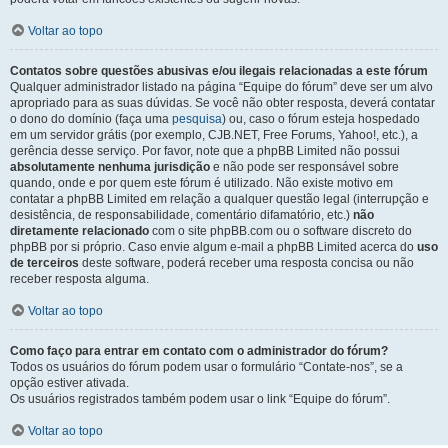
Voltar ao topo
Contatos sobre questões abusivas e/ou ilegais relacionadas a este fórum
Qualquer administrador listado na página “Equipe do fórum” deve ser um alvo
apropriado para as suas dúvidas. Se você não obter resposta, deverá contatar
o dono do domínio (faça uma
pesquisa
) ou, caso o fórum esteja hospedado
em um servidor grátis (por exemplo, CJB.NET, Free Forums, Yahoo!, etc.), a
gerência desse serviço. Por favor, note que a phpBB Limited não possui
absolutamente nenhuma jurisdição
e não pode ser responsável sobre
quando, onde e por quem este fórum é utilizado. Não existe motivo em
contatar a phpBB Limited em relação a qualquer questão legal (interrupção e
desistência, de responsabilidade, comentário difamatório, etc.)
não
diretamente relacionado
com o site phpBB.com ou o software discreto do
phpBB por si próprio. Caso envie algum e-mail a phpBB Limited acerca do
uso
de terceiros
deste software, poderá receber uma resposta concisa ou não
receber resposta alguma.
Voltar ao topo
Como faço para entrar em contato com o administrador do fórum?
Todos os usuários do fórum podem usar o formulário “Contate-nos”, se a
opção estiver ativada.
Os usuários registrados também podem usar o link “Equipe do fórum”.
Voltar ao topo