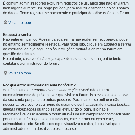
É comum administradores excluírem registros de usuários que não enviaram
mensagens durante um longo período, para reduzir o tamanho do seu banco
de dados. Tente registrar-se novamente e participar das discussões do fórum.
Voltar ao topo
Esqueci a senha!
Não entre em pânico! Apesar da sua senha não poder ser recuperada, pode
no entanto ser facilmente resetada. Para fazer isto, clique em
Esqueci a senha
ao efetuar o login, e seguindo às instruções, voltará a entrar no fórum em
questão de minutos.
No entanto, caso você não seja capaz de resetar sua senha, então tente
contatar o administrador do fórum.
Voltar ao topo
Por que entro automaticamente no fórum?
Se não assinalar
Lembrar minhas informações
, você não entrará
automaticamente da próxima vez que visitar o fórum. Isto evita o uso abusivo
da sua conta por parte de outras pessoas. Para manter-se online e não
necessitar escrever o seu nome de usuário e senha, assinale a caixa
Lembrar
minhas informações
quando estiver efetuando o login. Isto não é
recomendável caso acesse o fórum através de um computador compartilhado
por outros usuários, ou seja, bibliotecas, café internet ou cyber café,
universidades, etc. Se não consegue visualizar a caixa, é possível que o
administrador tenha desativado este recurso.