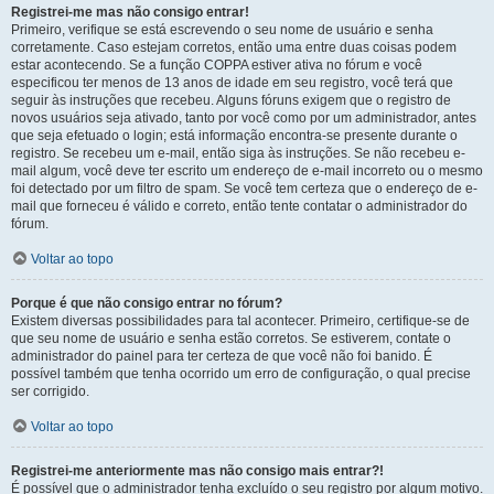
Registrei-me mas não consigo entrar!
Primeiro, verifique se está escrevendo o seu nome de usuário e senha
corretamente. Caso estejam corretos, então uma entre duas coisas podem
estar acontecendo. Se a função COPPA estiver ativa no fórum e você
especificou ter menos de 13 anos de idade em seu registro, você terá que
seguir às instruções que recebeu. Alguns fóruns exigem que o registro de
novos usuários seja ativado, tanto por você como por um administrador, antes
que seja efetuado o login; está informação encontra-se presente durante o
registro. Se recebeu um e-mail, então siga às instruções. Se não recebeu e-
mail algum, você deve ter escrito um endereço de e-mail incorreto ou o mesmo
foi detectado por um filtro de spam. Se você tem certeza que o endereço de e-
mail que forneceu é válido e correto, então tente contatar o administrador do
fórum.
Voltar ao topo
Porque é que não consigo entrar no fórum?
Existem diversas possibilidades para tal acontecer. Primeiro, certifique-se de
que seu nome de usuário e senha estão corretos. Se estiverem, contate o
administrador do painel para ter certeza de que você não foi banido. É
possível também que tenha ocorrido um erro de configuração, o qual precise
ser corrigido.
Voltar ao topo
Registrei-me anteriormente mas não consigo mais entrar?!
É possível que o administrador tenha excluído o seu registro por algum motivo.