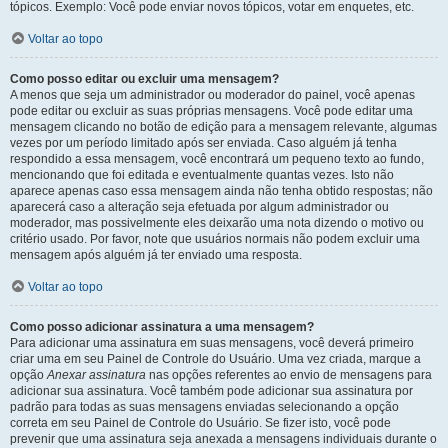
tópicos. Exemplo: Você pode enviar novos tópicos, votar em enquetes, etc.
Voltar ao topo
Como posso editar ou excluir uma mensagem?
A menos que seja um administrador ou moderador do painel, você apenas
pode editar ou excluir as suas próprias mensagens. Você pode editar uma
mensagem clicando no botão de edição para a mensagem relevante, algumas
vezes por um período limitado após ser enviada. Caso alguém já tenha
respondido a essa mensagem, você encontrará um pequeno texto ao fundo,
mencionando que foi editada e eventualmente quantas vezes. Isto não
aparece apenas caso essa mensagem ainda não tenha obtido respostas; não
aparecerá caso a alteração seja efetuada por algum administrador ou
moderador, mas possivelmente eles deixarão uma nota dizendo o motivo ou
critério usado. Por favor, note que usuários normais não podem excluir uma
mensagem após alguém já ter enviado uma resposta.
Voltar ao topo
Como posso adicionar assinatura a uma mensagem?
Para adicionar uma assinatura em suas mensagens, você deverá primeiro
criar uma em seu Painel de Controle do Usuário. Uma vez criada, marque a
opção
Anexar assinatura
nas opções referentes ao envio de mensagens para
adicionar sua assinatura. Você também pode adicionar sua assinatura por
padrão para todas as suas mensagens enviadas selecionando a opção
correta em seu Painel de Controle do Usuário. Se fizer isto, você pode
prevenir que uma assinatura seja anexada a mensagens individuais durante o