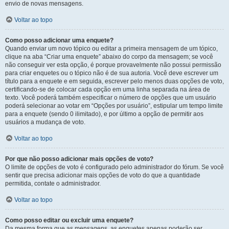
envio de novas mensagens.
Voltar ao topo
Como posso adicionar uma enquete?
Quando enviar um novo tópico ou editar a primeira mensagem de um tópico,
clique na aba “Criar uma enquete” abaixo do corpo da mensagem; se você
não conseguir ver esta opção, é porque provavelmente não possui permissão
para criar enquetes ou o tópico não é de sua autoria. Você deve escrever um
título para a enquete e em seguida, escrever pelo menos duas opções de voto,
certificando-se de colocar cada opção em uma linha separada na área de
texto. Você poderá também especificar o número de opções que um usuário
poderá selecionar ao votar em “Opções por usuário”, estipular um tempo limite
para a enquete (sendo 0 ilimitado), e por último a opção de permitir aos
usuários a mudança de voto.
Voltar ao topo
Por que não posso adicionar mais opções de voto?
O limite de opções de voto é configurado pelo administrador do fórum. Se você
sentir que precisa adicionar mais opções de voto do que a quantidade
permitida, contate o administrador.
Voltar ao topo
Como posso editar ou excluir uma enquete?
Da mesma forma que as mensagens, as enquetes apenas poderão ser