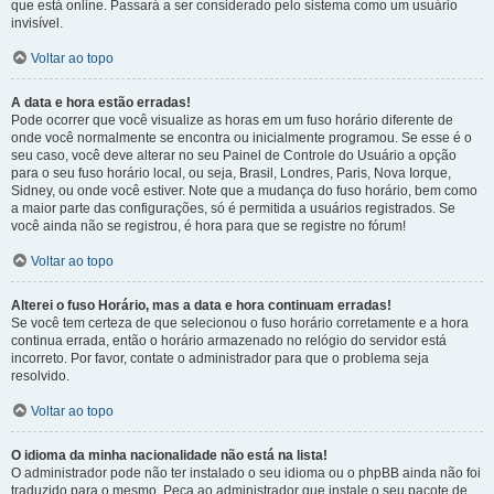
que está online. Passará a ser considerado pelo sistema como um usuário
invisível.
Voltar ao topo
A data e hora estão erradas!
Pode ocorrer que você visualize as horas em um fuso horário diferente de
onde você normalmente se encontra ou inicialmente programou. Se esse é o
seu caso, você deve alterar no seu Painel de Controle do Usuário a opção
para o seu fuso horário local, ou seja, Brasil, Londres, Paris, Nova Iorque,
Sidney, ou onde você estiver. Note que a mudança do fuso horário, bem como
a maior parte das configurações, só é permitida a usuários registrados. Se
você ainda não se registrou, é hora para que se registre no fórum!
Voltar ao topo
Alterei o fuso Horário, mas a data e hora continuam erradas!
Se você tem certeza de que selecionou o fuso horário corretamente e a hora
continua errada, então o horário armazenado no relógio do servidor está
incorreto. Por favor, contate o administrador para que o problema seja
resolvido.
Voltar ao topo
O idioma da minha nacionalidade não está na lista!
O administrador pode não ter instalado o seu idioma ou o phpBB ainda não foi
traduzido para o mesmo. Peça ao administrador que instale o seu pacote de