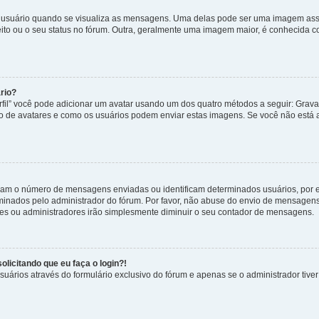
uário quando se visualiza as mensagens. Uma delas pode ser uma imagem associ
ito ou o seu status no fórum. Outra, geralmente uma imagem maior, é conhecida 
rio?
rfil” você pode adicionar um avatar usando um dos quatro métodos a seguir: Gravat
uso de avatares e como os usuários podem enviar estas imagens. Se você não está au
cam o número de mensagens enviadas ou identificam determinados usuários, por 
rminados pelo administrador do fórum. Por favor, não abuse do envio de mensagen
ores ou administradores irão simplesmente diminuir o seu contador de mensagens.
licitando que eu faça o login?!
uários através do formulário exclusivo do fórum e apenas se o administrador tiver 