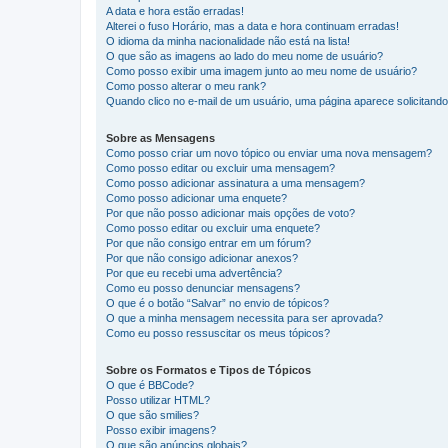
A data e hora estão erradas!
Alterei o fuso Horário, mas a data e hora continuam erradas!
O idioma da minha nacionalidade não está na lista!
O que são as imagens ao lado do meu nome de usuário?
Como posso exibir uma imagem junto ao meu nome de usuário?
Como posso alterar o meu rank?
Quando clico no e-mail de um usuário, uma página aparece solicitando 
Sobre as Mensagens
Como posso criar um novo tópico ou enviar uma nova mensagem?
Como posso editar ou excluir uma mensagem?
Como posso adicionar assinatura a uma mensagem?
Como posso adicionar uma enquete?
Por que não posso adicionar mais opções de voto?
Como posso editar ou excluir uma enquete?
Por que não consigo entrar em um fórum?
Por que não consigo adicionar anexos?
Por que eu recebi uma advertência?
Como eu posso denunciar mensagens?
O que é o botão “Salvar” no envio de tópicos?
O que a minha mensagem necessita para ser aprovada?
Como eu posso ressuscitar os meus tópicos?
Sobre os Formatos e Tipos de Tópicos
O que é BBCode?
Posso utilizar HTML?
O que são smilies?
Posso exibir imagens?
O que são anúncios globais?