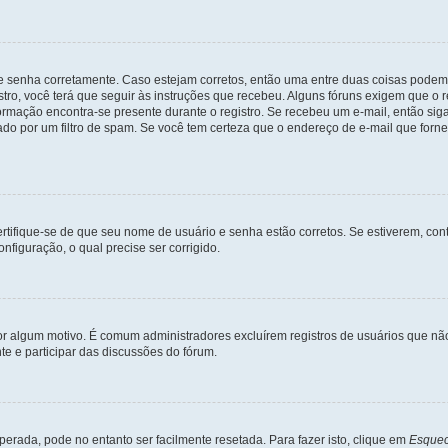
 e senha corretamente. Caso estejam corretos, então uma entre duas coisas podem
tro, você terá que seguir às instruções que recebeu. Alguns fóruns exigem que o r
formação encontra-se presente durante o registro. Se recebeu um e-mail, então sig
do por um filtro de spam. Se você tem certeza que o endereço de e-mail que fornec
certifique-se de que seu nome de usuário e senha estão corretos. Se estiverem, con
nfiguração, o qual precise ser corrigido.
 por algum motivo. É comum administradores excluírem registros de usuários que 
e e participar das discussões do fórum.
rada, pode no entanto ser facilmente resetada. Para fazer isto, clique em
Esquec