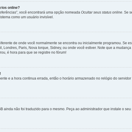
rios online?
Preferências”, você encontrará uma opção nomeada
Ocultar seus status online
. Se 
istema como um usuário invisível.
diferente de onde você normalmente se encontra ou inicialmente programou. Se ess
sil, Londres, Paris, Nova Iorque, Sidney, ou onde você estiver. Note que a mudanç
rou, é hora para que se registre no fórum!
!
nte e a hora continua errada, então o horário armazenado no relógio do servidor e
B ainda não foi traduzido para o mesmo. Peça ao administrador que instale o seu 