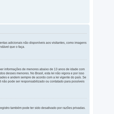
mentas adicionais não disponíveis aos visitantes, como imagens
ndável que o faça.
eber informações de menores abaixo de 13 anos de idade com
os desses menores. No Brasil, esta lei não vigora e por isso
ades e andem sempre de acordo com a lei vigente do país. Se
BB não pode ser responsabilizado ou contatado para possíveis
egistro também pode ter sido desativado por razões privadas.