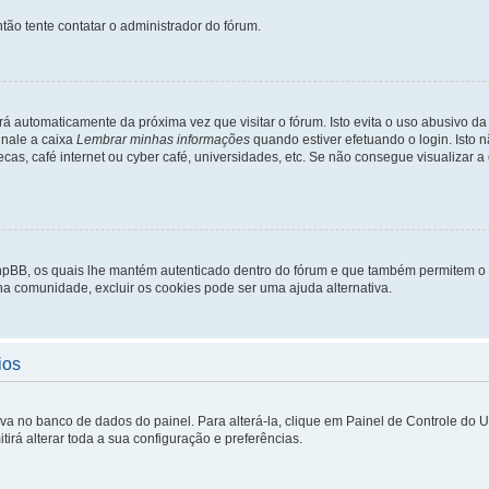
tão tente contatar o administrador do fórum.
rá automaticamente da próxima vez que visitar o fórum. Isto evita o uso abusivo d
inale a caixa
Lembrar minhas informações
quando estiver efetuando o login. Isto
ecas, café internet ou cyber café, universidades, etc. Se não consegue visualizar a
phpBB, os quais lhe mantém autenticado dentro do fórum e que também permitem o
 na comunidade, excluir os cookies pode ser uma ajuda alternativa.
ios
lva no banco de dados do painel. Para alterá-la, clique em Painel de Controle do 
irá alterar toda a sua configuração e preferências.