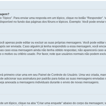
nsagem?
 Tópico”. Para enviar uma resposta em um tópico, clique no botão “Responder”. Vo
sponível no fundo das páginas dos fóruns e tópicos. Exemplo: Você pode enviar n
ocê apenas pode editar ou excluir as suas próprias mensagens. Você pode edita
após ser enviada. Caso alguém já tenha respondido a essa mensagem, você encon
nas caso essa mensagem ainda não tenha obtido respostas; não aparecerá caso a 
 o motivo ou critério usado. Por favor, note que usuários normais não podem exc
rá primeiro criar uma em seu Painel de Controle do Usuário. Uma vez criada, ma
de adicionar sua assinatura por padrão para todas as suas mensagens enviadas s
a seja anexada a mensagens individuais durante o envio de novas mensagens.
de um tópico, clique na aba “Criar uma enquete” abaixo do corpo da mensagem; s