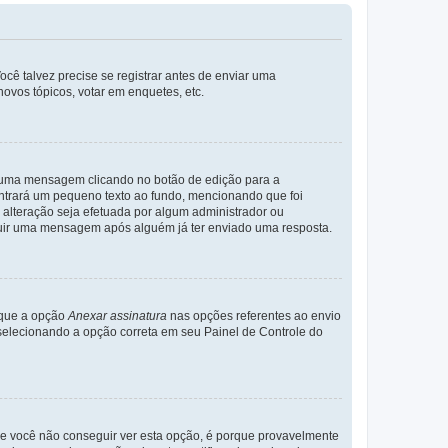
cê talvez precise se registrar antes de enviar uma
ovos tópicos, votar em enquetes, etc.
r uma mensagem clicando no botão de edição para a
trará um pequeno texto ao fundo, mencionando que foi
alteração seja efetuada por algum administrador ou
luir uma mensagem após alguém já ter enviado uma resposta.
rque a opção
Anexar assinatura
nas opções referentes ao envio
elecionando a opção correta em seu Painel de Controle do
e você não conseguir ver esta opção, é porque provavelmente