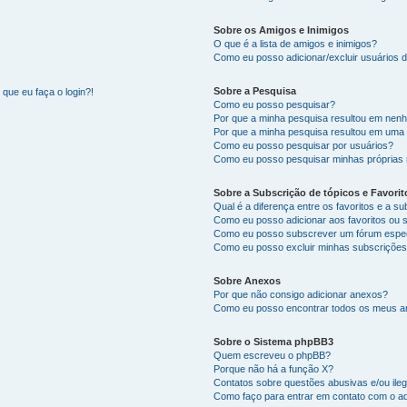
Sobre os Amigos e Inimigos
O que é a lista de amigos e inimigos?
Como eu posso adicionar/excluir usuários d
Sobre a Pesquisa
que eu faça o login?!
Como eu posso pesquisar?
Por que a minha pesquisa resultou em nen
Por que a minha pesquisa resultou em uma
Como eu posso pesquisar por usuários?
Como eu posso pesquisar minhas próprias
Sobre a Subscrição de tópicos e Favorit
Qual é a diferença entre os favoritos e a s
Como eu posso adicionar aos favoritos ou 
Como eu posso subscrever um fórum espec
Como eu posso excluir minhas subscriçõe
Sobre Anexos
Por que não consigo adicionar anexos?
Como eu posso encontrar todos os meus 
Sobre o Sistema phpBB3
Quem escreveu o phpBB?
Porque não há a função X?
Contatos sobre questões abusivas e/ou ileg
Como faço para entrar em contato com o ad