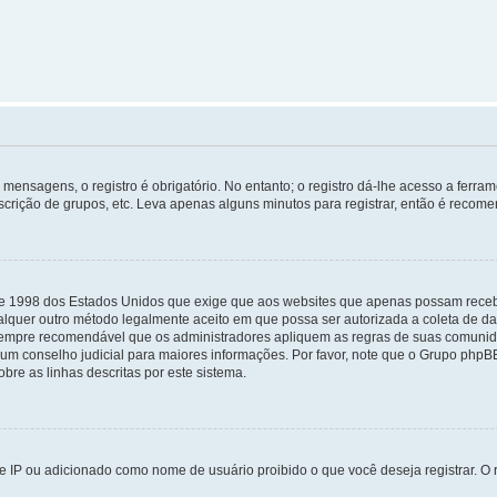
mensagens, o registro é obrigatório. No entanto; o registro dá-lhe acesso a ferra
scrição de grupos, etc. Leva apenas alguns minutos para registrar, então é recome
i de 1998 dos Estados Unidos que exige que aos websites que apenas possam rec
lquer outro método legalmente aceito em que possa ser autorizada a coleta de dad
sempre recomendável que os administradores apliquem as regras de suas comunid
e um conselho judicial para maiores informações. Por favor, note que o Grupo php
bre as linhas descritas por este sistema.
 IP ou adicionado como nome de usuário proibido o que você deseja registrar. O r