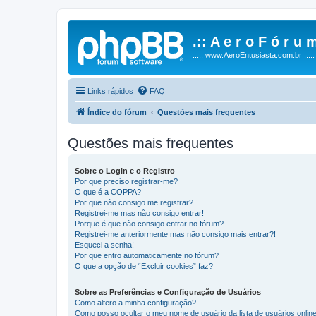
.:: A e r o F ó r u m
...:: www.AeroEntusiasta.com.br ::...
Links rápidos
FAQ
Índice do fórum
Questões mais frequentes
Questões mais frequentes
Sobre o Login e o Registro
Por que preciso registrar-me?
O que é a COPPA?
Por que não consigo me registrar?
Registrei-me mas não consigo entrar!
Porque é que não consigo entrar no fórum?
Registrei-me anteriormente mas não consigo mais entrar?!
Esqueci a senha!
Por que entro automaticamente no fórum?
O que a opção de “Excluir cookies” faz?
Sobre as Preferências e Configuração de Usuários
Como altero a minha configuração?
Como posso ocultar o meu nome de usuário da lista de usuários onlin