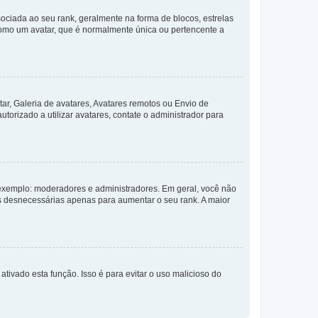
ada ao seu rank, geralmente na forma de blocos, estrelas
como um avatar, que é normalmente única ou pertencente a
ar, Galeria de avatares, Avatares remotos ou Envio de
torizado a utilizar avatares, contate o administrador para
exemplo: moderadores e administradores. Em geral, você não
s desnecessárias apenas para aumentar o seu rank. A maior
ativado esta função. Isso é para evitar o uso malicioso do