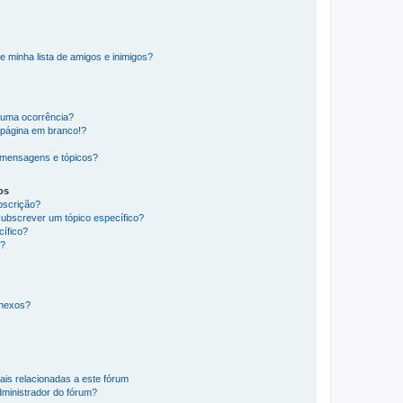
e minha lista de amigos e inimigos?
huma ocorrência?
 página em branco!?
 mensagens e tópicos?
os
ubscrição?
subscrever um tópico específico?
ífico?
s?
anexos?
ais relacionadas a este fórum
ministrador do fórum?