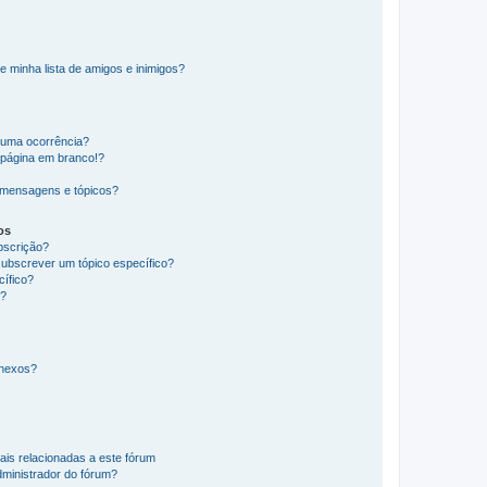
e minha lista de amigos e inimigos?
huma ocorrência?
 página em branco!?
 mensagens e tópicos?
os
ubscrição?
subscrever um tópico específico?
ífico?
s?
anexos?
ais relacionadas a este fórum
ministrador do fórum?