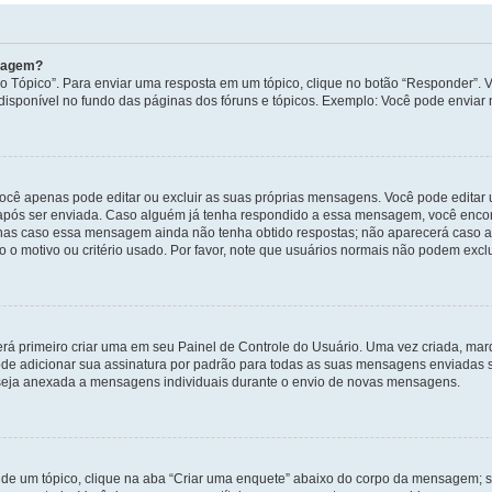
nsagem?
 Tópico”. Para enviar uma resposta em um tópico, clique no botão “Responder”. Vo
sponível no fundo das páginas dos fóruns e tópicos. Exemplo: Você pode enviar n
ocê apenas pode editar ou excluir as suas próprias mensagens. Você pode edita
após ser enviada. Caso alguém já tenha respondido a essa mensagem, você encon
nas caso essa mensagem ainda não tenha obtido respostas; não aparecerá caso a 
 o motivo ou critério usado. Por favor, note que usuários normais não podem exc
rá primeiro criar uma em seu Painel de Controle do Usuário. Uma vez criada, ma
de adicionar sua assinatura por padrão para todas as suas mensagens enviadas s
a seja anexada a mensagens individuais durante o envio de novas mensagens.
de um tópico, clique na aba “Criar uma enquete” abaixo do corpo da mensagem; s