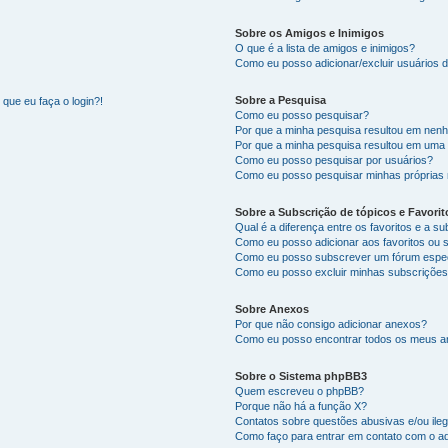
Sobre os Amigos e Inimigos
O que é a lista de amigos e inimigos?
Como eu posso adicionar/excluir usuários d
Sobre a Pesquisa
que eu faça o login?!
Como eu posso pesquisar?
Por que a minha pesquisa resultou em nen
Por que a minha pesquisa resultou em uma
Como eu posso pesquisar por usuários?
Como eu posso pesquisar minhas próprias
Sobre a Subscrição de tópicos e Favorit
Qual é a diferença entre os favoritos e a s
Como eu posso adicionar aos favoritos ou 
Como eu posso subscrever um fórum espec
Como eu posso excluir minhas subscriçõe
Sobre Anexos
Por que não consigo adicionar anexos?
Como eu posso encontrar todos os meus 
Sobre o Sistema phpBB3
Quem escreveu o phpBB?
Porque não há a função X?
Contatos sobre questões abusivas e/ou ileg
Como faço para entrar em contato com o ad