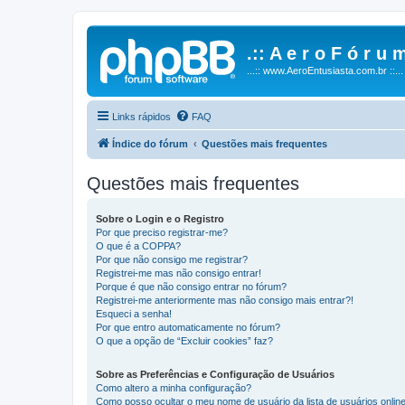
.:: A e r o F ó r u m
...:: www.AeroEntusiasta.com.br ::...
Links rápidos
FAQ
Índice do fórum
Questões mais frequentes
Questões mais frequentes
Sobre o Login e o Registro
Por que preciso registrar-me?
O que é a COPPA?
Por que não consigo me registrar?
Registrei-me mas não consigo entrar!
Porque é que não consigo entrar no fórum?
Registrei-me anteriormente mas não consigo mais entrar?!
Esqueci a senha!
Por que entro automaticamente no fórum?
O que a opção de “Excluir cookies” faz?
Sobre as Preferências e Configuração de Usuários
Como altero a minha configuração?
Como posso ocultar o meu nome de usuário da lista de usuários onlin