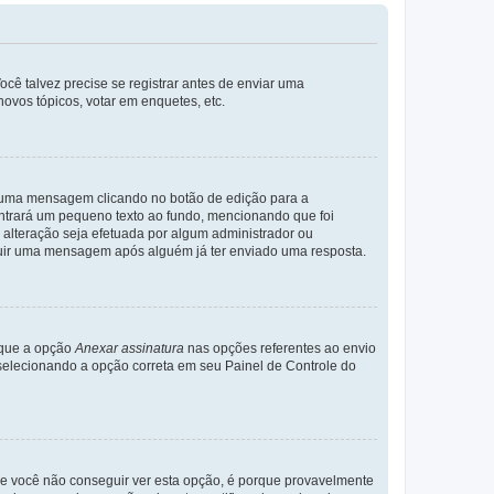
cê talvez precise se registrar antes de enviar uma
ovos tópicos, votar em enquetes, etc.
r uma mensagem clicando no botão de edição para a
trará um pequeno texto ao fundo, mencionando que foi
alteração seja efetuada por algum administrador ou
luir uma mensagem após alguém já ter enviado uma resposta.
rque a opção
Anexar assinatura
nas opções referentes ao envio
elecionando a opção correta em seu Painel de Controle do
e você não conseguir ver esta opção, é porque provavelmente