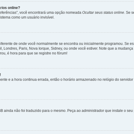
rios online?
Preferências”, você encontrará uma opção nomeada
Ocultar seus status online
. Se 
istema como um usuário invisível.
diferente de onde você normalmente se encontra ou inicialmente programou. Se ess
sil, Londres, Paris, Nova Iorque, Sidney, ou onde você estiver. Note que a mudanç
rou, é hora para que se registre no fórum!
!
nte e a hora continua errada, então o horário armazenado no relógio do servidor e
B ainda não foi traduzido para o mesmo. Peça ao administrador que instale o seu 