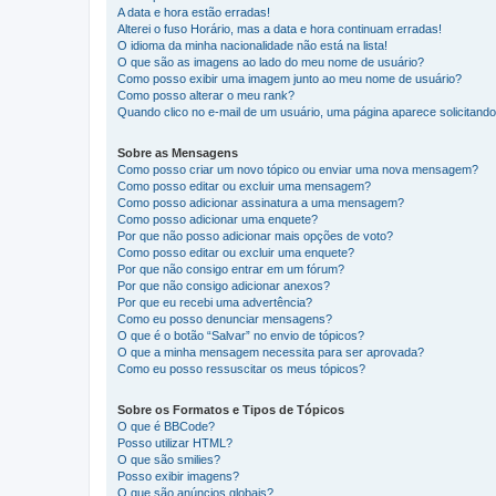
A data e hora estão erradas!
Alterei o fuso Horário, mas a data e hora continuam erradas!
O idioma da minha nacionalidade não está na lista!
O que são as imagens ao lado do meu nome de usuário?
Como posso exibir uma imagem junto ao meu nome de usuário?
Como posso alterar o meu rank?
Quando clico no e-mail de um usuário, uma página aparece solicitando 
Sobre as Mensagens
Como posso criar um novo tópico ou enviar uma nova mensagem?
Como posso editar ou excluir uma mensagem?
Como posso adicionar assinatura a uma mensagem?
Como posso adicionar uma enquete?
Por que não posso adicionar mais opções de voto?
Como posso editar ou excluir uma enquete?
Por que não consigo entrar em um fórum?
Por que não consigo adicionar anexos?
Por que eu recebi uma advertência?
Como eu posso denunciar mensagens?
O que é o botão “Salvar” no envio de tópicos?
O que a minha mensagem necessita para ser aprovada?
Como eu posso ressuscitar os meus tópicos?
Sobre os Formatos e Tipos de Tópicos
O que é BBCode?
Posso utilizar HTML?
O que são smilies?
Posso exibir imagens?
O que são anúncios globais?