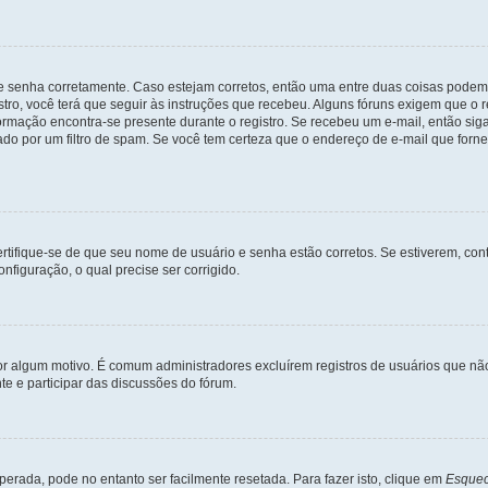
 e senha corretamente. Caso estejam corretos, então uma entre duas coisas podem
tro, você terá que seguir às instruções que recebeu. Alguns fóruns exigem que o r
formação encontra-se presente durante o registro. Se recebeu um e-mail, então sig
do por um filtro de spam. Se você tem certeza que o endereço de e-mail que fornec
certifique-se de que seu nome de usuário e senha estão corretos. Se estiverem, con
nfiguração, o qual precise ser corrigido.
 por algum motivo. É comum administradores excluírem registros de usuários que 
e e participar das discussões do fórum.
rada, pode no entanto ser facilmente resetada. Para fazer isto, clique em
Esquec