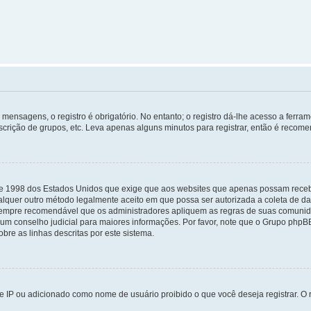
mensagens, o registro é obrigatório. No entanto; o registro dá-lhe acesso a ferra
scrição de grupos, etc. Leva apenas alguns minutos para registrar, então é recome
i de 1998 dos Estados Unidos que exige que aos websites que apenas possam rec
lquer outro método legalmente aceito em que possa ser autorizada a coleta de dad
sempre recomendável que os administradores apliquem as regras de suas comunid
e um conselho judicial para maiores informações. Por favor, note que o Grupo php
bre as linhas descritas por este sistema.
 IP ou adicionado como nome de usuário proibido o que você deseja registrar. O r