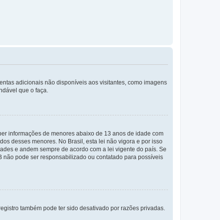
mentas adicionais não disponíveis aos visitantes, como imagens
ndável que o faça.
eber informações de menores abaixo de 13 anos de idade com
os desses menores. No Brasil, esta lei não vigora e por isso
ades e andem sempre de acordo com a lei vigente do país. Se
BB não pode ser responsabilizado ou contatado para possíveis
egistro também pode ter sido desativado por razões privadas.