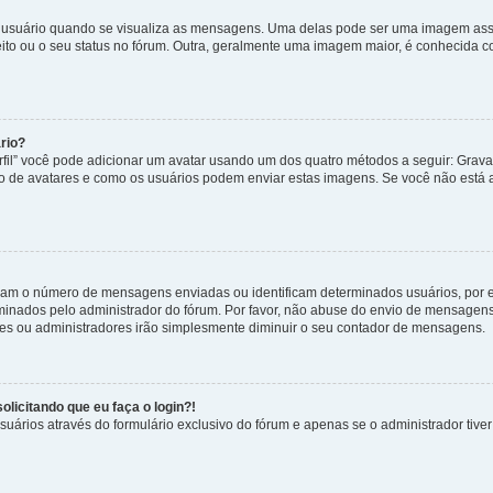
uário quando se visualiza as mensagens. Uma delas pode ser uma imagem associ
ito ou o seu status no fórum. Outra, geralmente uma imagem maior, é conhecida 
rio?
rfil” você pode adicionar um avatar usando um dos quatro métodos a seguir: Gravat
uso de avatares e como os usuários podem enviar estas imagens. Se você não está au
cam o número de mensagens enviadas ou identificam determinados usuários, por 
rminados pelo administrador do fórum. Por favor, não abuse do envio de mensagen
ores ou administradores irão simplesmente diminuir o seu contador de mensagens.
licitando que eu faça o login?!
uários através do formulário exclusivo do fórum e apenas se o administrador tiver 