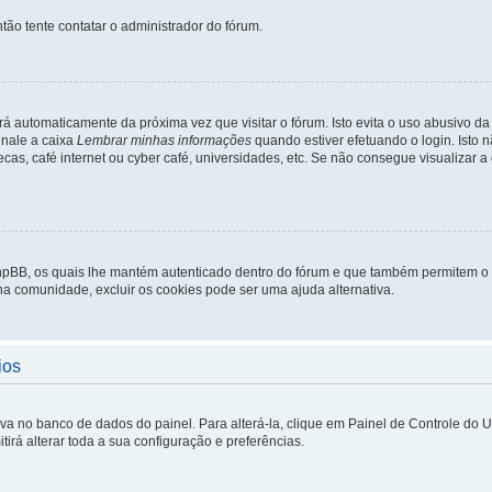
tão tente contatar o administrador do fórum.
rá automaticamente da próxima vez que visitar o fórum. Isto evita o uso abusivo d
inale a caixa
Lembrar minhas informações
quando estiver efetuando o login. Isto
ecas, café internet ou cyber café, universidades, etc. Se não consegue visualizar a
phpBB, os quais lhe mantém autenticado dentro do fórum e que também permitem o
 na comunidade, excluir os cookies pode ser uma ajuda alternativa.
ios
lva no banco de dados do painel. Para alterá-la, clique em Painel de Controle do 
irá alterar toda a sua configuração e preferências.