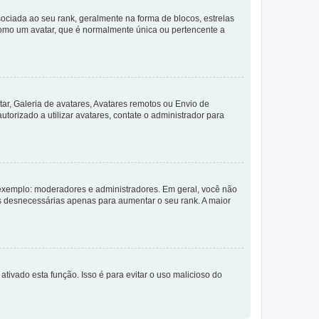
ada ao seu rank, geralmente na forma de blocos, estrelas
como um avatar, que é normalmente única ou pertencente a
ar, Galeria de avatares, Avatares remotos ou Envio de
torizado a utilizar avatares, contate o administrador para
exemplo: moderadores e administradores. Em geral, você não
s desnecessárias apenas para aumentar o seu rank. A maior
ativado esta função. Isso é para evitar o uso malicioso do