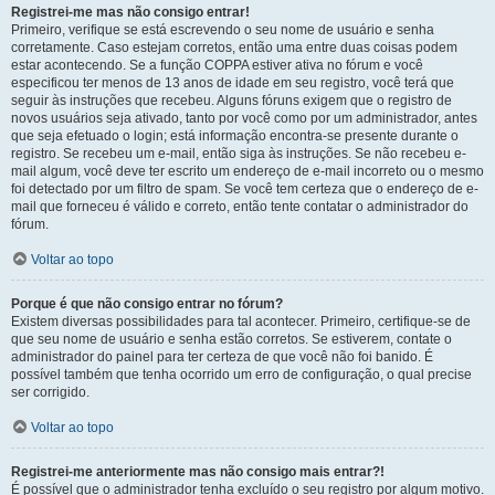
Registrei-me mas não consigo entrar!
Primeiro, verifique se está escrevendo o seu nome de usuário e senha
corretamente. Caso estejam corretos, então uma entre duas coisas podem
estar acontecendo. Se a função COPPA estiver ativa no fórum e você
especificou ter menos de 13 anos de idade em seu registro, você terá que
seguir às instruções que recebeu. Alguns fóruns exigem que o registro de
novos usuários seja ativado, tanto por você como por um administrador, antes
que seja efetuado o login; está informação encontra-se presente durante o
registro. Se recebeu um e-mail, então siga às instruções. Se não recebeu e-
mail algum, você deve ter escrito um endereço de e-mail incorreto ou o mesmo
foi detectado por um filtro de spam. Se você tem certeza que o endereço de e-
mail que forneceu é válido e correto, então tente contatar o administrador do
fórum.
Voltar ao topo
Porque é que não consigo entrar no fórum?
Existem diversas possibilidades para tal acontecer. Primeiro, certifique-se de
que seu nome de usuário e senha estão corretos. Se estiverem, contate o
administrador do painel para ter certeza de que você não foi banido. É
possível também que tenha ocorrido um erro de configuração, o qual precise
ser corrigido.
Voltar ao topo
Registrei-me anteriormente mas não consigo mais entrar?!
É possível que o administrador tenha excluído o seu registro por algum motivo.