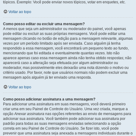
tópicos. Exemplo: Você pode enviar novos tópicos, votar em enquetes, etc.
Voltar ao topo
Como posso editar ou excluir uma mensagem?
A menos que seja um administrador ou moderador do painel, você apenas
pode editar ou excluir as suas próprias mensagens. Você pode editar uma
mensagem clicando no botão de edição para a mensagem relevante, algumas
vezes por um período limitado após ser enviada. Caso alguém já tenha
respondido a essa mensagem, você encontrará um pequeno texto ao fundo,
mencionando que foi editada e eventualmente quantas vezes. Isto não
aparece apenas caso essa mensagem ainda não tenha obtido respostas; não
aparecerá caso a alteração seja efetuada por algum administrador ou
moderador, mas possivelmente eles deixarão uma nota dizendo o motivo ou
critério usado. Por favor, note que usuários normais não podem excluir uma
mensagem após alguém já ter enviado uma resposta.
Voltar ao topo
Como posso adicionar assinatura a uma mensagem?
Para adicionar uma assinatura em suas mensagens, você deverá primeiro
criar uma em seu Painel de Controle do Usuário. Uma vez criada, marque a
opção
Anexar assinatura
nas opções referentes ao envio de mensagens para
adicionar sua assinatura. Você também pode adicionar sua assinatura por
padrão para todas as suas mensagens enviadas selecionando a opção
correta em seu Painel de Controle do Usuário. Se fizer isto, você pode
prevenir que uma assinatura seja anexada a mensagens individuais durante o