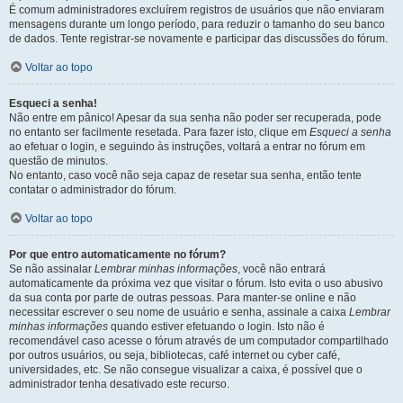
É comum administradores excluírem registros de usuários que não enviaram
mensagens durante um longo período, para reduzir o tamanho do seu banco
de dados. Tente registrar-se novamente e participar das discussões do fórum.
Voltar ao topo
Esqueci a senha!
Não entre em pânico! Apesar da sua senha não poder ser recuperada, pode
no entanto ser facilmente resetada. Para fazer isto, clique em
Esqueci a senha
ao efetuar o login, e seguindo às instruções, voltará a entrar no fórum em
questão de minutos.
No entanto, caso você não seja capaz de resetar sua senha, então tente
contatar o administrador do fórum.
Voltar ao topo
Por que entro automaticamente no fórum?
Se não assinalar
Lembrar minhas informações
, você não entrará
automaticamente da próxima vez que visitar o fórum. Isto evita o uso abusivo
da sua conta por parte de outras pessoas. Para manter-se online e não
necessitar escrever o seu nome de usuário e senha, assinale a caixa
Lembrar
minhas informações
quando estiver efetuando o login. Isto não é
recomendável caso acesse o fórum através de um computador compartilhado
por outros usuários, ou seja, bibliotecas, café internet ou cyber café,
universidades, etc. Se não consegue visualizar a caixa, é possível que o
administrador tenha desativado este recurso.