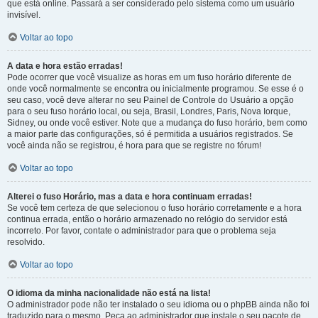
que está online. Passará a ser considerado pelo sistema como um usuário
invisível.
Voltar ao topo
A data e hora estão erradas!
Pode ocorrer que você visualize as horas em um fuso horário diferente de
onde você normalmente se encontra ou inicialmente programou. Se esse é o
seu caso, você deve alterar no seu Painel de Controle do Usuário a opção
para o seu fuso horário local, ou seja, Brasil, Londres, Paris, Nova Iorque,
Sidney, ou onde você estiver. Note que a mudança do fuso horário, bem como
a maior parte das configurações, só é permitida a usuários registrados. Se
você ainda não se registrou, é hora para que se registre no fórum!
Voltar ao topo
Alterei o fuso Horário, mas a data e hora continuam erradas!
Se você tem certeza de que selecionou o fuso horário corretamente e a hora
continua errada, então o horário armazenado no relógio do servidor está
incorreto. Por favor, contate o administrador para que o problema seja
resolvido.
Voltar ao topo
O idioma da minha nacionalidade não está na lista!
O administrador pode não ter instalado o seu idioma ou o phpBB ainda não foi
traduzido para o mesmo. Peça ao administrador que instale o seu pacote de