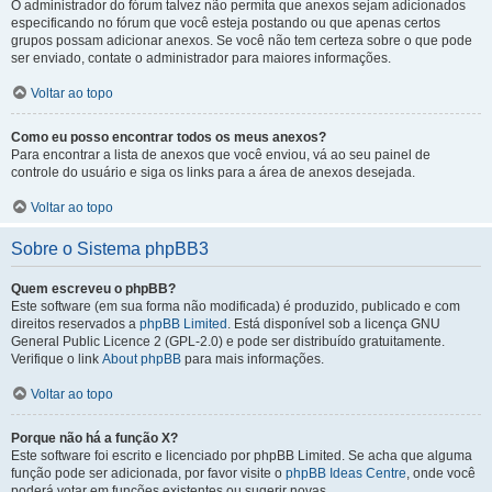
O administrador do fórum talvez não permita que anexos sejam adicionados
especificando no fórum que você esteja postando ou que apenas certos
grupos possam adicionar anexos. Se você não tem certeza sobre o que pode
ser enviado, contate o administrador para maiores informações.
Voltar ao topo
Como eu posso encontrar todos os meus anexos?
Para encontrar a lista de anexos que você enviou, vá ao seu painel de
controle do usuário e siga os links para a área de anexos desejada.
Voltar ao topo
Sobre o Sistema phpBB3
Quem escreveu o phpBB?
Este software (em sua forma não modificada) é produzido, publicado e com
direitos reservados a
phpBB Limited
. Está disponível sob a licença GNU
General Public Licence 2 (GPL-2.0) e pode ser distribuído gratuitamente.
Verifique o link
About phpBB
para mais informações.
Voltar ao topo
Porque não há a função X?
Este software foi escrito e licenciado por phpBB Limited. Se acha que alguma
função pode ser adicionada, por favor visite o
phpBB Ideas Centre
, onde você
poderá votar em funcões existentes ou sugerir novas.