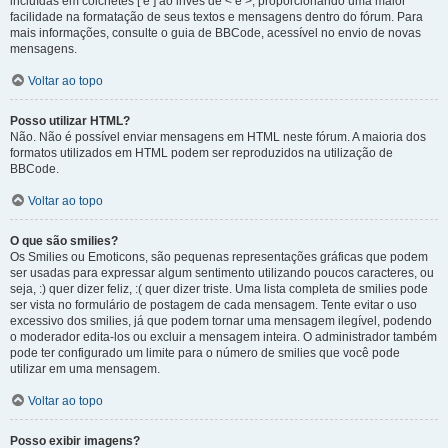
incluídas em colchetes [ e ] ao invés de < e >, proporcionando uma maior
facilidade na formatação de seus textos e mensagens dentro do fórum. Para
mais informações, consulte o guia de BBCode, acessível no envio de novas
mensagens.
Voltar ao topo
Posso utilizar HTML?
Não. Não é possível enviar mensagens em HTML neste fórum. A maioria dos
formatos utilizados em HTML podem ser reproduzidos na utilização de
BBCode.
Voltar ao topo
O que são smilies?
Os Smilies ou Emoticons, são pequenas representações gráficas que podem
ser usadas para expressar algum sentimento utilizando poucos caracteres, ou
seja, :) quer dizer feliz, :( quer dizer triste. Uma lista completa de smilies pode
ser vista no formulário de postagem de cada mensagem. Tente evitar o uso
excessivo dos smilies, já que podem tornar uma mensagem ilegível, podendo
o moderador edita-los ou excluir a mensagem inteira. O administrador também
pode ter configurado um limite para o número de smilies que você pode
utilizar em uma mensagem.
Voltar ao topo
Posso exibir imagens?