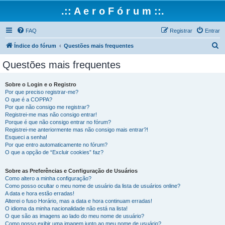
.:: A e r o F ó r u m ::.
FAQ
Registrar
Entrar
P
Índice do fórum
Questões mais frequentes
e
Questões mais frequentes
s
q
Sobre o Login e o Registro
Por que preciso registrar-me?
u
O que é a COPPA?
i
Por que não consigo me registrar?
Registrei-me mas não consigo entrar!
s
Porque é que não consigo entrar no fórum?
Registrei-me anteriormente mas não consigo mais entrar?!
a
Esqueci a senha!
r
Por que entro automaticamente no fórum?
O que a opção de “Excluir cookies” faz?
Sobre as Preferências e Configuração de Usuários
Como altero a minha configuração?
Como posso ocultar o meu nome de usuário da lista de usuários online?
A data e hora estão erradas!
Alterei o fuso Horário, mas a data e hora continuam erradas!
O idioma da minha nacionalidade não está na lista!
O que são as imagens ao lado do meu nome de usuário?
Como posso exibir uma imagem junto ao meu nome de usuário?