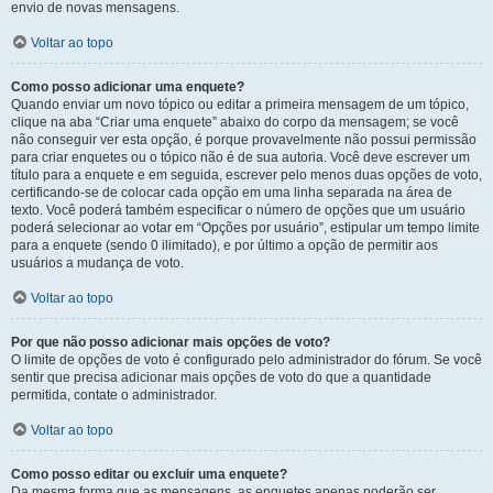
envio de novas mensagens.
Voltar ao topo
Como posso adicionar uma enquete?
Quando enviar um novo tópico ou editar a primeira mensagem de um tópico,
clique na aba “Criar uma enquete” abaixo do corpo da mensagem; se você
não conseguir ver esta opção, é porque provavelmente não possui permissão
para criar enquetes ou o tópico não é de sua autoria. Você deve escrever um
título para a enquete e em seguida, escrever pelo menos duas opções de voto,
certificando-se de colocar cada opção em uma linha separada na área de
texto. Você poderá também especificar o número de opções que um usuário
poderá selecionar ao votar em “Opções por usuário”, estipular um tempo limite
para a enquete (sendo 0 ilimitado), e por último a opção de permitir aos
usuários a mudança de voto.
Voltar ao topo
Por que não posso adicionar mais opções de voto?
O limite de opções de voto é configurado pelo administrador do fórum. Se você
sentir que precisa adicionar mais opções de voto do que a quantidade
permitida, contate o administrador.
Voltar ao topo
Como posso editar ou excluir uma enquete?
Da mesma forma que as mensagens, as enquetes apenas poderão ser