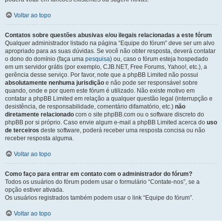
Voltar ao topo
Contatos sobre questões abusivas e/ou ilegais relacionadas a este fórum
Qualquer administrador listado na página “Equipe do fórum” deve ser um alvo
apropriado para as suas dúvidas. Se você não obter resposta, deverá contatar
o dono do domínio (faça uma
pesquisa
) ou, caso o fórum esteja hospedado
em um servidor grátis (por exemplo, CJB.NET, Free Forums, Yahoo!, etc.), a
gerência desse serviço. Por favor, note que a phpBB Limited não possui
absolutamente nenhuma jurisdição
e não pode ser responsável sobre
quando, onde e por quem este fórum é utilizado. Não existe motivo em
contatar a phpBB Limited em relação a qualquer questão legal (interrupção e
desistência, de responsabilidade, comentário difamatório, etc.)
não
diretamente relacionado
com o site phpBB.com ou o software discreto do
phpBB por si próprio. Caso envie algum e-mail a phpBB Limited acerca do
uso
de terceiros
deste software, poderá receber uma resposta concisa ou não
receber resposta alguma.
Voltar ao topo
Como faço para entrar em contato com o administrador do fórum?
Todos os usuários do fórum podem usar o formulário “Contate-nos”, se a
opção estiver ativada.
Os usuários registrados também podem usar o link “Equipe do fórum”.
Voltar ao topo