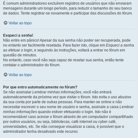
É comum administradores excluírem registros de usuários que não enviaram
mensagens durante um longo período, para reduzir o tamanho do seu banco
de dados. Tente registrar-se novamente e participar das discussões do fórum.
Voltar ao topo
Esqueci a senha!
Não entre em pânico! Apesar da sua senha não poder ser recuperada, pode
no entanto ser facilmente resetada. Para fazer isto, clique em
Esqueci a senha
ao efetuar o login, e seguindo às instruções, voltará a entrar no fórum em
questão de minutos.
No entanto, caso você não seja capaz de resetar sua senha, então tente
contatar o administrador do fórum.
Voltar ao topo
Por que entro automaticamente no fórum?
Se não assinalar
Lembrar minhas informações
, você não entrará
automaticamente da próxima vez que visitar o fórum. Isto evita o uso abusivo
da sua conta por parte de outras pessoas. Para manter-se online e não
necessitar escrever o seu nome de usuário e senha, assinale a caixa
Lembrar
minhas informações
quando estiver efetuando o login. Isto não é
recomendável caso acesse o fórum através de um computador compartilhado
por outros usuários, ou seja, bibliotecas, café internet ou cyber café,
universidades, etc. Se não consegue visualizar a caixa, é possível que o
administrador tenha desativado este recurso.