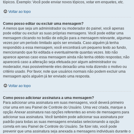
tópicos. Exemplo: Você pode enviar novos tópicos, votar em enquetes, etc.
Voltar ao topo
Como posso editar ou excluir uma mensagem?
A menos que seja um administrador ou moderador do painel, você apenas
pode editar ou excluir as suas próprias mensagens. Você pode editar uma
mensagem clicando no botão de edição para a mensagem relevante, algumas
vezes por um período limitado após ser enviada. Caso alguém já tenha
respondido a essa mensagem, você encontrará um pequeno texto ao fundo,
mencionando que foi editada e eventualmente quantas vezes. Isto não
aparece apenas caso essa mensagem ainda não tenha obtido respostas; não
aparecerá caso a alteração seja efetuada por algum administrador ou
moderador, mas possivelmente eles deixarão uma nota dizendo o motivo ou
critério usado. Por favor, note que usuários normais não podem excluir uma
mensagem após alguém já ter enviado uma resposta.
Voltar ao topo
Como posso adicionar assinatura a uma mensagem?
Para adicionar uma assinatura em suas mensagens, você deverá primeiro
criar uma em seu Painel de Controle do Usuário. Uma vez criada, marque a
opção
Anexar assinatura
nas opções referentes ao envio de mensagens para
adicionar sua assinatura. Você também pode adicionar sua assinatura por
padrão para todas as suas mensagens enviadas selecionando a opção
correta em seu Painel de Controle do Usuário. Se fizer isto, você pode
prevenir que uma assinatura seja anexada a mensagens individuais durante o