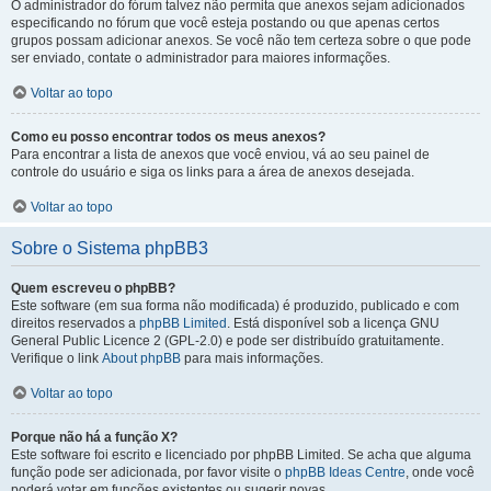
O administrador do fórum talvez não permita que anexos sejam adicionados
especificando no fórum que você esteja postando ou que apenas certos
grupos possam adicionar anexos. Se você não tem certeza sobre o que pode
ser enviado, contate o administrador para maiores informações.
Voltar ao topo
Como eu posso encontrar todos os meus anexos?
Para encontrar a lista de anexos que você enviou, vá ao seu painel de
controle do usuário e siga os links para a área de anexos desejada.
Voltar ao topo
Sobre o Sistema phpBB3
Quem escreveu o phpBB?
Este software (em sua forma não modificada) é produzido, publicado e com
direitos reservados a
phpBB Limited
. Está disponível sob a licença GNU
General Public Licence 2 (GPL-2.0) e pode ser distribuído gratuitamente.
Verifique o link
About phpBB
para mais informações.
Voltar ao topo
Porque não há a função X?
Este software foi escrito e licenciado por phpBB Limited. Se acha que alguma
função pode ser adicionada, por favor visite o
phpBB Ideas Centre
, onde você
poderá votar em funcões existentes ou sugerir novas.