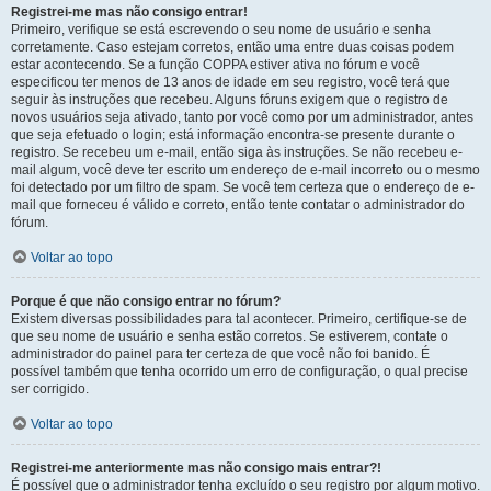
Registrei-me mas não consigo entrar!
Primeiro, verifique se está escrevendo o seu nome de usuário e senha
corretamente. Caso estejam corretos, então uma entre duas coisas podem
estar acontecendo. Se a função COPPA estiver ativa no fórum e você
especificou ter menos de 13 anos de idade em seu registro, você terá que
seguir às instruções que recebeu. Alguns fóruns exigem que o registro de
novos usuários seja ativado, tanto por você como por um administrador, antes
que seja efetuado o login; está informação encontra-se presente durante o
registro. Se recebeu um e-mail, então siga às instruções. Se não recebeu e-
mail algum, você deve ter escrito um endereço de e-mail incorreto ou o mesmo
foi detectado por um filtro de spam. Se você tem certeza que o endereço de e-
mail que forneceu é válido e correto, então tente contatar o administrador do
fórum.
Voltar ao topo
Porque é que não consigo entrar no fórum?
Existem diversas possibilidades para tal acontecer. Primeiro, certifique-se de
que seu nome de usuário e senha estão corretos. Se estiverem, contate o
administrador do painel para ter certeza de que você não foi banido. É
possível também que tenha ocorrido um erro de configuração, o qual precise
ser corrigido.
Voltar ao topo
Registrei-me anteriormente mas não consigo mais entrar?!
É possível que o administrador tenha excluído o seu registro por algum motivo.