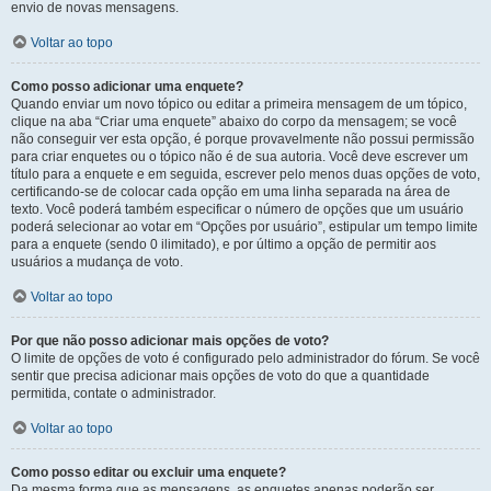
envio de novas mensagens.
Voltar ao topo
Como posso adicionar uma enquete?
Quando enviar um novo tópico ou editar a primeira mensagem de um tópico,
clique na aba “Criar uma enquete” abaixo do corpo da mensagem; se você
não conseguir ver esta opção, é porque provavelmente não possui permissão
para criar enquetes ou o tópico não é de sua autoria. Você deve escrever um
título para a enquete e em seguida, escrever pelo menos duas opções de voto,
certificando-se de colocar cada opção em uma linha separada na área de
texto. Você poderá também especificar o número de opções que um usuário
poderá selecionar ao votar em “Opções por usuário”, estipular um tempo limite
para a enquete (sendo 0 ilimitado), e por último a opção de permitir aos
usuários a mudança de voto.
Voltar ao topo
Por que não posso adicionar mais opções de voto?
O limite de opções de voto é configurado pelo administrador do fórum. Se você
sentir que precisa adicionar mais opções de voto do que a quantidade
permitida, contate o administrador.
Voltar ao topo
Como posso editar ou excluir uma enquete?
Da mesma forma que as mensagens, as enquetes apenas poderão ser