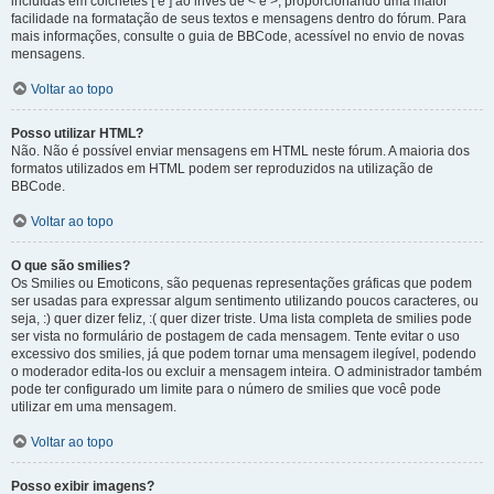
incluídas em colchetes [ e ] ao invés de < e >, proporcionando uma maior
facilidade na formatação de seus textos e mensagens dentro do fórum. Para
mais informações, consulte o guia de BBCode, acessível no envio de novas
mensagens.
Voltar ao topo
Posso utilizar HTML?
Não. Não é possível enviar mensagens em HTML neste fórum. A maioria dos
formatos utilizados em HTML podem ser reproduzidos na utilização de
BBCode.
Voltar ao topo
O que são smilies?
Os Smilies ou Emoticons, são pequenas representações gráficas que podem
ser usadas para expressar algum sentimento utilizando poucos caracteres, ou
seja, :) quer dizer feliz, :( quer dizer triste. Uma lista completa de smilies pode
ser vista no formulário de postagem de cada mensagem. Tente evitar o uso
excessivo dos smilies, já que podem tornar uma mensagem ilegível, podendo
o moderador edita-los ou excluir a mensagem inteira. O administrador também
pode ter configurado um limite para o número de smilies que você pode
utilizar em uma mensagem.
Voltar ao topo
Posso exibir imagens?