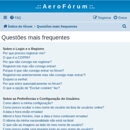
.:: A e r o F ó r u m ::.
FAQ
Registrar
Entrar
P
Índice do fórum
Questões mais frequentes
e
Questões mais frequentes
s
q
Sobre o Login e o Registro
Por que preciso registrar-me?
u
O que é a COPPA?
i
Por que não consigo me registrar?
Registrei-me mas não consigo entrar!
s
Porque é que não consigo entrar no fórum?
Registrei-me anteriormente mas não consigo mais entrar?!
a
Esqueci a senha!
r
Por que entro automaticamente no fórum?
O que a opção de “Excluir cookies” faz?
Sobre as Preferências e Configuração de Usuários
Como altero a minha configuração?
Como posso ocultar o meu nome de usuário da lista de usuários online?
A data e hora estão erradas!
Alterei o fuso Horário, mas a data e hora continuam erradas!
O idioma da minha nacionalidade não está na lista!
O que são as imagens ao lado do meu nome de usuário?
Como posso exibir uma imagem junto ao meu nome de usuário?