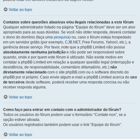
Voltar ao topo
Contatos sobre questões abusivas e/ou ilegais relacionadas a este fórum
Qualquer administrador listado na página “Equipe do fórum” deve ser um alvo
apropriado para as suas dúvidas. Se você não obter resposta, deverá contatar
o dono do domínio (faça uma
pesquisa
) ou, caso o fórum esteja hospedado
em um servidor grátis (por exemplo, CJB.NET, Free Forums, Yahoo!, etc.), a
gerência desse serviço. Por favor, note que a phpBB Limited não possui
absolutamente nenhuma jurisdição
e não pode ser responsável sobre
quando, onde e por quem este fórum é utilizado. Não existe motivo em
contatar a phpBB Limited em relação a qualquer questão legal (interrupção e
desistência, de responsabilidade, comentário difamatório, etc.)
não
diretamente relacionado
com o site phpBB.com ou o software discreto do
phpBB por si próprio. Caso envie algum e-mail a phpBB Limited acerca do
uso
de terceiros
deste software, poderá receber uma resposta concisa ou não
receber resposta alguma.
Voltar ao topo
Como faço para entrar em contato com o administrador do fórum?
Todos os usuários do fórum podem usar o formulário “Contate-nos”, se a
opção estiver ativada.
Os usuários registrados também podem usar o link “Equipe do fórum”.
Voltar ao topo