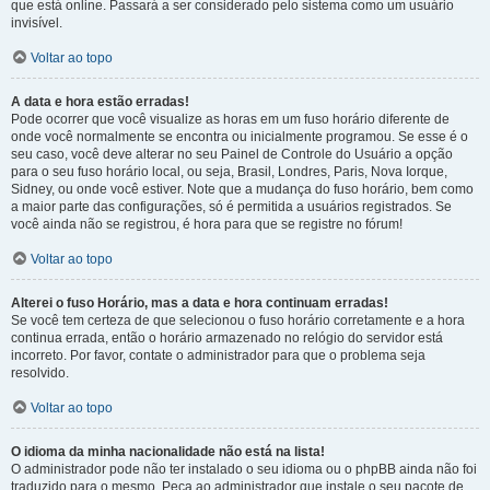
que está online. Passará a ser considerado pelo sistema como um usuário
invisível.
Voltar ao topo
A data e hora estão erradas!
Pode ocorrer que você visualize as horas em um fuso horário diferente de
onde você normalmente se encontra ou inicialmente programou. Se esse é o
seu caso, você deve alterar no seu Painel de Controle do Usuário a opção
para o seu fuso horário local, ou seja, Brasil, Londres, Paris, Nova Iorque,
Sidney, ou onde você estiver. Note que a mudança do fuso horário, bem como
a maior parte das configurações, só é permitida a usuários registrados. Se
você ainda não se registrou, é hora para que se registre no fórum!
Voltar ao topo
Alterei o fuso Horário, mas a data e hora continuam erradas!
Se você tem certeza de que selecionou o fuso horário corretamente e a hora
continua errada, então o horário armazenado no relógio do servidor está
incorreto. Por favor, contate o administrador para que o problema seja
resolvido.
Voltar ao topo
O idioma da minha nacionalidade não está na lista!
O administrador pode não ter instalado o seu idioma ou o phpBB ainda não foi
traduzido para o mesmo. Peça ao administrador que instale o seu pacote de