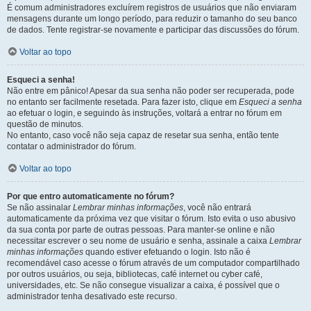
É comum administradores excluírem registros de usuários que não enviaram
mensagens durante um longo período, para reduzir o tamanho do seu banco
de dados. Tente registrar-se novamente e participar das discussões do fórum.
Voltar ao topo
Esqueci a senha!
Não entre em pânico! Apesar da sua senha não poder ser recuperada, pode
no entanto ser facilmente resetada. Para fazer isto, clique em
Esqueci a senha
ao efetuar o login, e seguindo às instruções, voltará a entrar no fórum em
questão de minutos.
No entanto, caso você não seja capaz de resetar sua senha, então tente
contatar o administrador do fórum.
Voltar ao topo
Por que entro automaticamente no fórum?
Se não assinalar
Lembrar minhas informações
, você não entrará
automaticamente da próxima vez que visitar o fórum. Isto evita o uso abusivo
da sua conta por parte de outras pessoas. Para manter-se online e não
necessitar escrever o seu nome de usuário e senha, assinale a caixa
Lembrar
minhas informações
quando estiver efetuando o login. Isto não é
recomendável caso acesse o fórum através de um computador compartilhado
por outros usuários, ou seja, bibliotecas, café internet ou cyber café,
universidades, etc. Se não consegue visualizar a caixa, é possível que o
administrador tenha desativado este recurso.