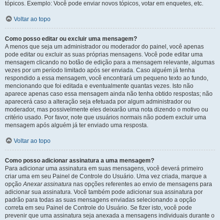
tópicos. Exemplo: Você pode enviar novos tópicos, votar em enquetes, etc.
Voltar ao topo
Como posso editar ou excluir uma mensagem?
A menos que seja um administrador ou moderador do painel, você apenas
pode editar ou excluir as suas próprias mensagens. Você pode editar uma
mensagem clicando no botão de edição para a mensagem relevante, algumas
vezes por um período limitado após ser enviada. Caso alguém já tenha
respondido a essa mensagem, você encontrará um pequeno texto ao fundo,
mencionando que foi editada e eventualmente quantas vezes. Isto não
aparece apenas caso essa mensagem ainda não tenha obtido respostas; não
aparecerá caso a alteração seja efetuada por algum administrador ou
moderador, mas possivelmente eles deixarão uma nota dizendo o motivo ou
critério usado. Por favor, note que usuários normais não podem excluir uma
mensagem após alguém já ter enviado uma resposta.
Voltar ao topo
Como posso adicionar assinatura a uma mensagem?
Para adicionar uma assinatura em suas mensagens, você deverá primeiro
criar uma em seu Painel de Controle do Usuário. Uma vez criada, marque a
opção
Anexar assinatura
nas opções referentes ao envio de mensagens para
adicionar sua assinatura. Você também pode adicionar sua assinatura por
padrão para todas as suas mensagens enviadas selecionando a opção
correta em seu Painel de Controle do Usuário. Se fizer isto, você pode
prevenir que uma assinatura seja anexada a mensagens individuais durante o