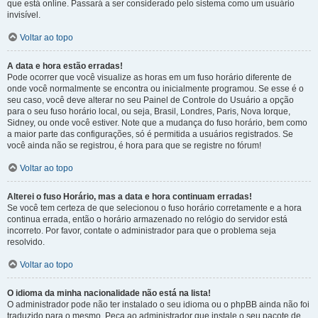
que está online. Passará a ser considerado pelo sistema como um usuário
invisível.
Voltar ao topo
A data e hora estão erradas!
Pode ocorrer que você visualize as horas em um fuso horário diferente de
onde você normalmente se encontra ou inicialmente programou. Se esse é o
seu caso, você deve alterar no seu Painel de Controle do Usuário a opção
para o seu fuso horário local, ou seja, Brasil, Londres, Paris, Nova Iorque,
Sidney, ou onde você estiver. Note que a mudança do fuso horário, bem como
a maior parte das configurações, só é permitida a usuários registrados. Se
você ainda não se registrou, é hora para que se registre no fórum!
Voltar ao topo
Alterei o fuso Horário, mas a data e hora continuam erradas!
Se você tem certeza de que selecionou o fuso horário corretamente e a hora
continua errada, então o horário armazenado no relógio do servidor está
incorreto. Por favor, contate o administrador para que o problema seja
resolvido.
Voltar ao topo
O idioma da minha nacionalidade não está na lista!
O administrador pode não ter instalado o seu idioma ou o phpBB ainda não foi
traduzido para o mesmo. Peça ao administrador que instale o seu pacote de