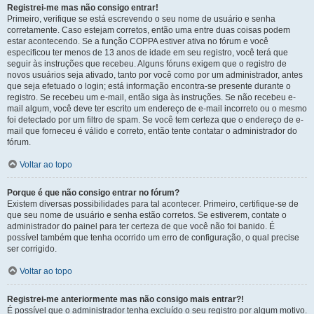
Registrei-me mas não consigo entrar!
Primeiro, verifique se está escrevendo o seu nome de usuário e senha
corretamente. Caso estejam corretos, então uma entre duas coisas podem
estar acontecendo. Se a função COPPA estiver ativa no fórum e você
especificou ter menos de 13 anos de idade em seu registro, você terá que
seguir às instruções que recebeu. Alguns fóruns exigem que o registro de
novos usuários seja ativado, tanto por você como por um administrador, antes
que seja efetuado o login; está informação encontra-se presente durante o
registro. Se recebeu um e-mail, então siga às instruções. Se não recebeu e-
mail algum, você deve ter escrito um endereço de e-mail incorreto ou o mesmo
foi detectado por um filtro de spam. Se você tem certeza que o endereço de e-
mail que forneceu é válido e correto, então tente contatar o administrador do
fórum.
Voltar ao topo
Porque é que não consigo entrar no fórum?
Existem diversas possibilidades para tal acontecer. Primeiro, certifique-se de
que seu nome de usuário e senha estão corretos. Se estiverem, contate o
administrador do painel para ter certeza de que você não foi banido. É
possível também que tenha ocorrido um erro de configuração, o qual precise
ser corrigido.
Voltar ao topo
Registrei-me anteriormente mas não consigo mais entrar?!
É possível que o administrador tenha excluído o seu registro por algum motivo.