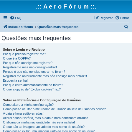
.:: A e r o F ó r u m ::.
FAQ
Registrar
Entrar
P
Índice do fórum
Questões mais frequentes
e
Questões mais frequentes
s
q
Sobre o Login e o Registro
Por que preciso registrar-me?
u
O que é a COPPA?
i
Por que não consigo me registrar?
Registrei-me mas não consigo entrar!
s
Porque é que não consigo entrar no fórum?
Registrei-me anteriormente mas não consigo mais entrar?!
a
Esqueci a senha!
r
Por que entro automaticamente no fórum?
O que a opção de “Excluir cookies” faz?
Sobre as Preferências e Configuração de Usuários
Como altero a minha configuração?
Como posso ocultar o meu nome de usuário da lista de usuários online?
A data e hora estão erradas!
Alterei o fuso Horário, mas a data e hora continuam erradas!
O idioma da minha nacionalidade não está na lista!
O que são as imagens ao lado do meu nome de usuário?
Como posso exibir uma imagem junto ao meu nome de usuário?