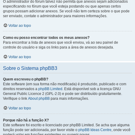
O administrador do fórum talvez não permita que anexos sejam adicionados
especificando no fórum que você esteja postando ou que apenas certos
grupos possam adicionar anexos. Se você não tem certeza sobre o que pode
ser enviado, contate o administrador para maiores informações.
Voltar ao topo
Como eu posso encontrar todos os meus anexos?
Para encontrar a lista de anexos que você enviou, vá ao seu painel de
controle do usuário e siga os links para a área de anexos desejada.
Voltar ao topo
Sobre o Sistema phpBB3
Quem escreveu o phpBB?
Este software (em sua forma não modificada) é produzido, publicado e com
direitos reservados a
phpBB Limited
. Está disponível sob a licença GNU
General Public Licence 2 (GPL-2.0) e pode ser distribuído gratuitamente.
Verifique o link
About phpBB
para mais informações.
Voltar ao topo
Porque não há a função X?
Este software foi escrito e licenciado por phpBB Limited. Se acha que alguma
função pode ser adicionada, por favor visite o
phpBB Ideas Centre
, onde você
poderá votar em funcões existentes ou sugerir novas.