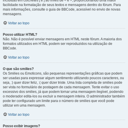
incluídas em colchetes [ e ] ao invés de < e >, proporcionando uma maior
facilidade na formatação de seus textos e mensagens dentro do fórum. Para
mais informações, consulte o guia de BBCode, acessível no envio de novas
mensagens.
Voltar ao topo
Posso utilizar HTML?
Não. Não é possível enviar mensagens em HTML neste fórum. A maioria dos
formatos utilizados em HTML podem ser reproduzidos na utilização de
BBCode.
Voltar ao topo
O que são smilies?
Os Smilies ou Emoticons, são pequenas representações gráficas que podem
ser usadas para expressar algum sentimento utilizando poucos caracteres, ou
seja, :) quer dizer feliz, :( quer dizer triste. Uma lista completa de smilies pode
ser vista no formulário de postagem de cada mensagem. Tente evitar o uso
excessivo dos smilies, já que podem tornar uma mensagem ilegível, podendo
o moderador edita-los ou excluir a mensagem inteira. O administrador também
pode ter configurado um limite para o número de smilies que você pode
utilizar em uma mensagem.
Voltar ao topo
Posso exibir imagens?