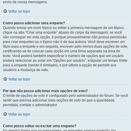
envio de novas mensagens.
Voltar ao topo
Como posso adicionar uma enquete?
Quando enviar um novo tópico ou editar a primeira mensagem de um tópico,
clique na aba “Criar uma enquete” abaixo do corpo da mensagem; se você
não conseguir ver esta opção, é porque provavelmente não possui permissão
para criar enquetes ou o tópico não é de sua autoria. Você deve escrever um
título para a enquete e em seguida, escrever pelo menos duas opções de voto,
certificando-se de colocar cada opção em uma linha separada na área de
texto. Você poderá também especificar o número de opções que um usuário
poderá selecionar ao votar em “Opções por usuário”, estipular um tempo limite
para a enquete (sendo 0 ilimitado), e por último a opção de permitir aos
usuários a mudança de voto.
Voltar ao topo
Por que não posso adicionar mais opções de voto?
O limite de opções de voto é configurado pelo administrador do fórum. Se você
sentir que precisa adicionar mais opções de voto do que a quantidade
permitida, contate o administrador.
Voltar ao topo
Como posso editar ou excluir uma enquete?
Da mesma forma que as mensagens, as enquetes apenas poderão ser