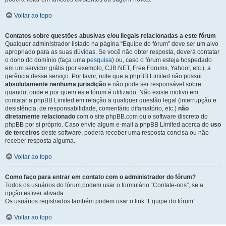
Voltar ao topo
Contatos sobre questões abusivas e/ou ilegais relacionadas a este fórum
Qualquer administrador listado na página “Equipe do fórum” deve ser um alvo
apropriado para as suas dúvidas. Se você não obter resposta, deverá contatar
o dono do domínio (faça uma
pesquisa
) ou, caso o fórum esteja hospedado
em um servidor grátis (por exemplo, CJB.NET, Free Forums, Yahoo!, etc.), a
gerência desse serviço. Por favor, note que a phpBB Limited não possui
absolutamente nenhuma jurisdição
e não pode ser responsável sobre
quando, onde e por quem este fórum é utilizado. Não existe motivo em
contatar a phpBB Limited em relação a qualquer questão legal (interrupção e
desistência, de responsabilidade, comentário difamatório, etc.)
não
diretamente relacionado
com o site phpBB.com ou o software discreto do
phpBB por si próprio. Caso envie algum e-mail a phpBB Limited acerca do
uso
de terceiros
deste software, poderá receber uma resposta concisa ou não
receber resposta alguma.
Voltar ao topo
Como faço para entrar em contato com o administrador do fórum?
Todos os usuários do fórum podem usar o formulário “Contate-nos”, se a
opção estiver ativada.
Os usuários registrados também podem usar o link “Equipe do fórum”.
Voltar ao topo