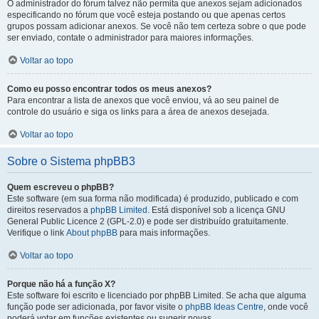
O administrador do fórum talvez não permita que anexos sejam adicionados
especificando no fórum que você esteja postando ou que apenas certos
grupos possam adicionar anexos. Se você não tem certeza sobre o que pode
ser enviado, contate o administrador para maiores informações.
Voltar ao topo
Como eu posso encontrar todos os meus anexos?
Para encontrar a lista de anexos que você enviou, vá ao seu painel de
controle do usuário e siga os links para a área de anexos desejada.
Voltar ao topo
Sobre o Sistema phpBB3
Quem escreveu o phpBB?
Este software (em sua forma não modificada) é produzido, publicado e com
direitos reservados a
phpBB Limited
. Está disponível sob a licença GNU
General Public Licence 2 (GPL-2.0) e pode ser distribuído gratuitamente.
Verifique o link
About phpBB
para mais informações.
Voltar ao topo
Porque não há a função X?
Este software foi escrito e licenciado por phpBB Limited. Se acha que alguma
função pode ser adicionada, por favor visite o
phpBB Ideas Centre
, onde você
poderá votar em funcões existentes ou sugerir novas.