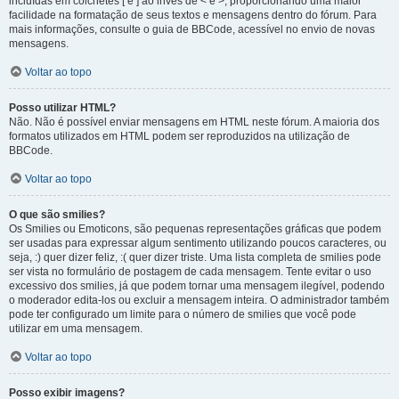
incluídas em colchetes [ e ] ao invés de < e >, proporcionando uma maior
facilidade na formatação de seus textos e mensagens dentro do fórum. Para
mais informações, consulte o guia de BBCode, acessível no envio de novas
mensagens.
Voltar ao topo
Posso utilizar HTML?
Não. Não é possível enviar mensagens em HTML neste fórum. A maioria dos
formatos utilizados em HTML podem ser reproduzidos na utilização de
BBCode.
Voltar ao topo
O que são smilies?
Os Smilies ou Emoticons, são pequenas representações gráficas que podem
ser usadas para expressar algum sentimento utilizando poucos caracteres, ou
seja, :) quer dizer feliz, :( quer dizer triste. Uma lista completa de smilies pode
ser vista no formulário de postagem de cada mensagem. Tente evitar o uso
excessivo dos smilies, já que podem tornar uma mensagem ilegível, podendo
o moderador edita-los ou excluir a mensagem inteira. O administrador também
pode ter configurado um limite para o número de smilies que você pode
utilizar em uma mensagem.
Voltar ao topo
Posso exibir imagens?