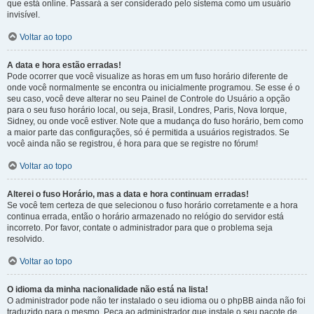
que está online. Passará a ser considerado pelo sistema como um usuário
invisível.
Voltar ao topo
A data e hora estão erradas!
Pode ocorrer que você visualize as horas em um fuso horário diferente de
onde você normalmente se encontra ou inicialmente programou. Se esse é o
seu caso, você deve alterar no seu Painel de Controle do Usuário a opção
para o seu fuso horário local, ou seja, Brasil, Londres, Paris, Nova Iorque,
Sidney, ou onde você estiver. Note que a mudança do fuso horário, bem como
a maior parte das configurações, só é permitida a usuários registrados. Se
você ainda não se registrou, é hora para que se registre no fórum!
Voltar ao topo
Alterei o fuso Horário, mas a data e hora continuam erradas!
Se você tem certeza de que selecionou o fuso horário corretamente e a hora
continua errada, então o horário armazenado no relógio do servidor está
incorreto. Por favor, contate o administrador para que o problema seja
resolvido.
Voltar ao topo
O idioma da minha nacionalidade não está na lista!
O administrador pode não ter instalado o seu idioma ou o phpBB ainda não foi
traduzido para o mesmo. Peça ao administrador que instale o seu pacote de