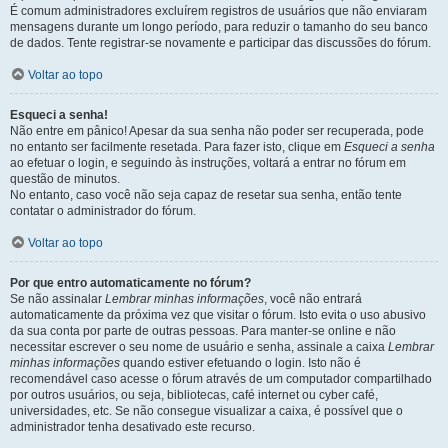
É comum administradores excluírem registros de usuários que não enviaram
mensagens durante um longo período, para reduzir o tamanho do seu banco
de dados. Tente registrar-se novamente e participar das discussões do fórum.
Voltar ao topo
Esqueci a senha!
Não entre em pânico! Apesar da sua senha não poder ser recuperada, pode
no entanto ser facilmente resetada. Para fazer isto, clique em
Esqueci a senha
ao efetuar o login, e seguindo às instruções, voltará a entrar no fórum em
questão de minutos.
No entanto, caso você não seja capaz de resetar sua senha, então tente
contatar o administrador do fórum.
Voltar ao topo
Por que entro automaticamente no fórum?
Se não assinalar
Lembrar minhas informações
, você não entrará
automaticamente da próxima vez que visitar o fórum. Isto evita o uso abusivo
da sua conta por parte de outras pessoas. Para manter-se online e não
necessitar escrever o seu nome de usuário e senha, assinale a caixa
Lembrar
minhas informações
quando estiver efetuando o login. Isto não é
recomendável caso acesse o fórum através de um computador compartilhado
por outros usuários, ou seja, bibliotecas, café internet ou cyber café,
universidades, etc. Se não consegue visualizar a caixa, é possível que o
administrador tenha desativado este recurso.