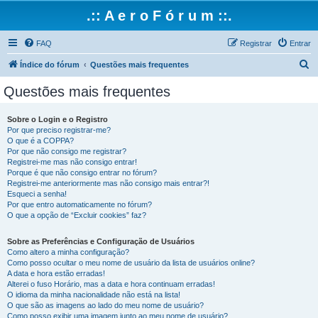
.:: A e r o F ó r u m ::.
FAQ
Registrar
Entrar
P
Índice do fórum
Questões mais frequentes
e
Questões mais frequentes
s
q
Sobre o Login e o Registro
Por que preciso registrar-me?
u
O que é a COPPA?
i
Por que não consigo me registrar?
Registrei-me mas não consigo entrar!
s
Porque é que não consigo entrar no fórum?
Registrei-me anteriormente mas não consigo mais entrar?!
a
Esqueci a senha!
r
Por que entro automaticamente no fórum?
O que a opção de “Excluir cookies” faz?
Sobre as Preferências e Configuração de Usuários
Como altero a minha configuração?
Como posso ocultar o meu nome de usuário da lista de usuários online?
A data e hora estão erradas!
Alterei o fuso Horário, mas a data e hora continuam erradas!
O idioma da minha nacionalidade não está na lista!
O que são as imagens ao lado do meu nome de usuário?
Como posso exibir uma imagem junto ao meu nome de usuário?