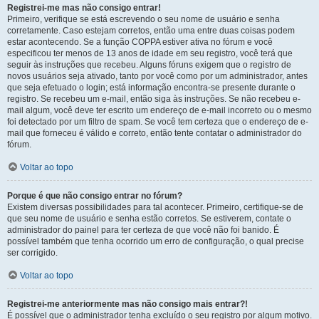
Registrei-me mas não consigo entrar!
Primeiro, verifique se está escrevendo o seu nome de usuário e senha
corretamente. Caso estejam corretos, então uma entre duas coisas podem
estar acontecendo. Se a função COPPA estiver ativa no fórum e você
especificou ter menos de 13 anos de idade em seu registro, você terá que
seguir às instruções que recebeu. Alguns fóruns exigem que o registro de
novos usuários seja ativado, tanto por você como por um administrador, antes
que seja efetuado o login; está informação encontra-se presente durante o
registro. Se recebeu um e-mail, então siga às instruções. Se não recebeu e-
mail algum, você deve ter escrito um endereço de e-mail incorreto ou o mesmo
foi detectado por um filtro de spam. Se você tem certeza que o endereço de e-
mail que forneceu é válido e correto, então tente contatar o administrador do
fórum.
Voltar ao topo
Porque é que não consigo entrar no fórum?
Existem diversas possibilidades para tal acontecer. Primeiro, certifique-se de
que seu nome de usuário e senha estão corretos. Se estiverem, contate o
administrador do painel para ter certeza de que você não foi banido. É
possível também que tenha ocorrido um erro de configuração, o qual precise
ser corrigido.
Voltar ao topo
Registrei-me anteriormente mas não consigo mais entrar?!
É possível que o administrador tenha excluído o seu registro por algum motivo.