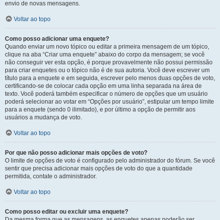
envio de novas mensagens.
Voltar ao topo
Como posso adicionar uma enquete?
Quando enviar um novo tópico ou editar a primeira mensagem de um tópico,
clique na aba “Criar uma enquete” abaixo do corpo da mensagem; se você
não conseguir ver esta opção, é porque provavelmente não possui permissão
para criar enquetes ou o tópico não é de sua autoria. Você deve escrever um
título para a enquete e em seguida, escrever pelo menos duas opções de voto,
certificando-se de colocar cada opção em uma linha separada na área de
texto. Você poderá também especificar o número de opções que um usuário
poderá selecionar ao votar em “Opções por usuário”, estipular um tempo limite
para a enquete (sendo 0 ilimitado), e por último a opção de permitir aos
usuários a mudança de voto.
Voltar ao topo
Por que não posso adicionar mais opções de voto?
O limite de opções de voto é configurado pelo administrador do fórum. Se você
sentir que precisa adicionar mais opções de voto do que a quantidade
permitida, contate o administrador.
Voltar ao topo
Como posso editar ou excluir uma enquete?
Da mesma forma que as mensagens, as enquetes apenas poderão ser