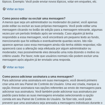
tópicos. Exemplo: Você pode enviar novos tópicos, votar em enquetes, etc.
Voltar ao topo
Como posso editar ou excluir uma mensagem?
A menos que seja um administrador ou moderador do painel, você apenas
pode editar ou excluir as suas próprias mensagens. Você pode editar uma
mensagem clicando no botão de edição para a mensagem relevante, algumas
vezes por um período limitado após ser enviada. Caso alguém já tenha
respondido a essa mensagem, você encontrará um pequeno texto ao fundo,
mencionando que foi editada e eventualmente quantas vezes. Isto não
aparece apenas caso essa mensagem ainda não tenha obtido respostas; não
aparecerá caso a alteração seja efetuada por algum administrador ou
moderador, mas possivelmente eles deixarão uma nota dizendo o motivo ou
critério usado. Por favor, note que usuários normais não podem excluir uma
mensagem após alguém já ter enviado uma resposta.
Voltar ao topo
Como posso adicionar assinatura a uma mensagem?
Para adicionar uma assinatura em suas mensagens, você deverá primeiro
criar uma em seu Painel de Controle do Usuário. Uma vez criada, marque a
opção
Anexar assinatura
nas opções referentes ao envio de mensagens para
adicionar sua assinatura. Você também pode adicionar sua assinatura por
padrão para todas as suas mensagens enviadas selecionando a opção
correta em seu Painel de Controle do Usuário. Se fizer isto, você pode
prevenir que uma assinatura seja anexada a mensagens individuais durante o