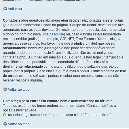
Voltar ao topo
Contatos sobre questões abusivas e/ou ilegais relacionadas a este fórum
Qualquer administrador listado na página “Equipe do fórum” deve ser um alvo
apropriado para as suas dúvidas. Se você não obter resposta, deverá contatar
o dono do domínio (faça uma
pesquisa
) ou, caso o fórum esteja hospedado
em um servidor grátis (por exemplo, CJB.NET, Free Forums, Yahoo!, etc.), a
gerência desse serviço. Por favor, note que a phpBB Limited não possui
absolutamente nenhuma jurisdição
e não pode ser responsável sobre
quando, onde e por quem este fórum é utilizado. Não existe motivo em
contatar a phpBB Limited em relação a qualquer questão legal (interrupção e
desistência, de responsabilidade, comentário difamatório, etc.)
não
diretamente relacionado
com o site phpBB.com ou o software discreto do
phpBB por si próprio. Caso envie algum e-mail a phpBB Limited acerca do
uso
de terceiros
deste software, poderá receber uma resposta concisa ou não
receber resposta alguma.
Voltar ao topo
Como faço para entrar em contato com o administrador do fórum?
Todos os usuários do fórum podem usar o formulário “Contate-nos”, se a
opção estiver ativada.
Os usuários registrados também podem usar o link “Equipe do fórum”.
Voltar ao topo