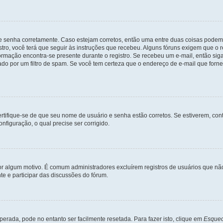
 e senha corretamente. Caso estejam corretos, então uma entre duas coisas podem
tro, você terá que seguir às instruções que recebeu. Alguns fóruns exigem que o r
formação encontra-se presente durante o registro. Se recebeu um e-mail, então sig
do por um filtro de spam. Se você tem certeza que o endereço de e-mail que fornec
certifique-se de que seu nome de usuário e senha estão corretos. Se estiverem, con
nfiguração, o qual precise ser corrigido.
 por algum motivo. É comum administradores excluírem registros de usuários que 
e e participar das discussões do fórum.
rada, pode no entanto ser facilmente resetada. Para fazer isto, clique em
Esquec