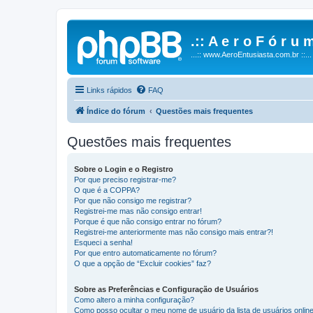
.:: A e r o F ó r u m
...:: www.AeroEntusiasta.com.br ::...
Links rápidos
FAQ
Índice do fórum
Questões mais frequentes
Questões mais frequentes
Sobre o Login e o Registro
Por que preciso registrar-me?
O que é a COPPA?
Por que não consigo me registrar?
Registrei-me mas não consigo entrar!
Porque é que não consigo entrar no fórum?
Registrei-me anteriormente mas não consigo mais entrar?!
Esqueci a senha!
Por que entro automaticamente no fórum?
O que a opção de “Excluir cookies” faz?
Sobre as Preferências e Configuração de Usuários
Como altero a minha configuração?
Como posso ocultar o meu nome de usuário da lista de usuários onlin