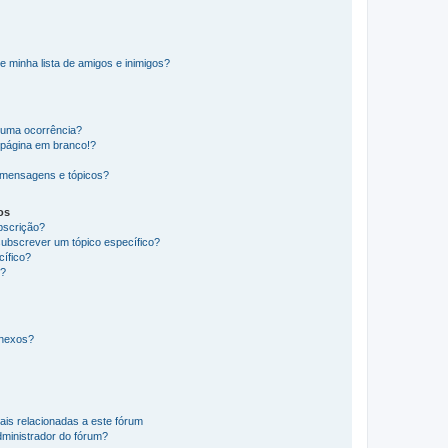
e minha lista de amigos e inimigos?
huma ocorrência?
 página em branco!?
 mensagens e tópicos?
os
ubscrição?
subscrever um tópico específico?
ífico?
s?
anexos?
ais relacionadas a este fórum
ministrador do fórum?