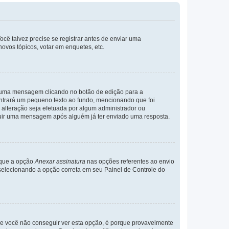
cê talvez precise se registrar antes de enviar uma
ovos tópicos, votar em enquetes, etc.
r uma mensagem clicando no botão de edição para a
trará um pequeno texto ao fundo, mencionando que foi
alteração seja efetuada por algum administrador ou
luir uma mensagem após alguém já ter enviado uma resposta.
rque a opção
Anexar assinatura
nas opções referentes ao envio
elecionando a opção correta em seu Painel de Controle do
e você não conseguir ver esta opção, é porque provavelmente