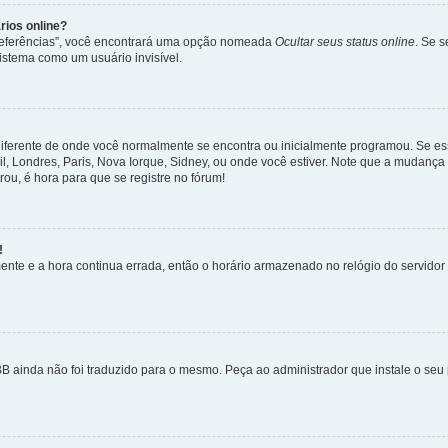
rios online?
Preferências”, você encontrará uma opção nomeada
Ocultar seus status online
. Se 
istema como um usuário invisível.
diferente de onde você normalmente se encontra ou inicialmente programou. Se ess
sil, Londres, Paris, Nova Iorque, Sidney, ou onde você estiver. Note que a mudanç
rou, é hora para que se registre no fórum!
!
nte e a hora continua errada, então o horário armazenado no relógio do servidor e
B ainda não foi traduzido para o mesmo. Peça ao administrador que instale o seu 