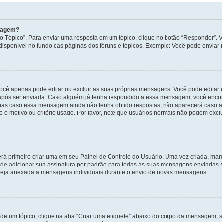
nsagem?
 Tópico”. Para enviar uma resposta em um tópico, clique no botão “Responder”. Vo
sponível no fundo das páginas dos fóruns e tópicos. Exemplo: Você pode enviar n
ocê apenas pode editar ou excluir as suas próprias mensagens. Você pode edita
após ser enviada. Caso alguém já tenha respondido a essa mensagem, você encon
nas caso essa mensagem ainda não tenha obtido respostas; não aparecerá caso a 
 o motivo ou critério usado. Por favor, note que usuários normais não podem exc
rá primeiro criar uma em seu Painel de Controle do Usuário. Uma vez criada, ma
de adicionar sua assinatura por padrão para todas as suas mensagens enviadas s
a seja anexada a mensagens individuais durante o envio de novas mensagens.
de um tópico, clique na aba “Criar uma enquete” abaixo do corpo da mensagem; s