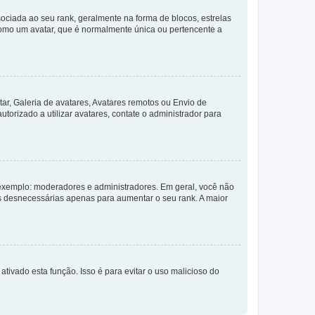
ada ao seu rank, geralmente na forma de blocos, estrelas
como um avatar, que é normalmente única ou pertencente a
ar, Galeria de avatares, Avatares remotos ou Envio de
torizado a utilizar avatares, contate o administrador para
exemplo: moderadores e administradores. Em geral, você não
s desnecessárias apenas para aumentar o seu rank. A maior
ativado esta função. Isso é para evitar o uso malicioso do