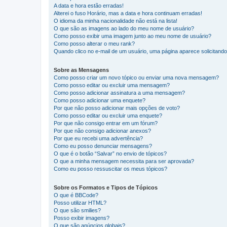
A data e hora estão erradas!
Alterei o fuso Horário, mas a data e hora continuam erradas!
O idioma da minha nacionalidade não está na lista!
O que são as imagens ao lado do meu nome de usuário?
Como posso exibir uma imagem junto ao meu nome de usuário?
Como posso alterar o meu rank?
Quando clico no e-mail de um usuário, uma página aparece solicitando 
Sobre as Mensagens
Como posso criar um novo tópico ou enviar uma nova mensagem?
Como posso editar ou excluir uma mensagem?
Como posso adicionar assinatura a uma mensagem?
Como posso adicionar uma enquete?
Por que não posso adicionar mais opções de voto?
Como posso editar ou excluir uma enquete?
Por que não consigo entrar em um fórum?
Por que não consigo adicionar anexos?
Por que eu recebi uma advertência?
Como eu posso denunciar mensagens?
O que é o botão “Salvar” no envio de tópicos?
O que a minha mensagem necessita para ser aprovada?
Como eu posso ressuscitar os meus tópicos?
Sobre os Formatos e Tipos de Tópicos
O que é BBCode?
Posso utilizar HTML?
O que são smilies?
Posso exibir imagens?
O que são anúncios globais?