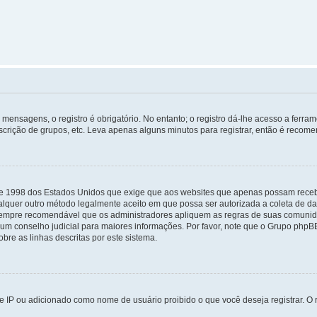
mensagens, o registro é obrigatório. No entanto; o registro dá-lhe acesso a ferra
scrição de grupos, etc. Leva apenas alguns minutos para registrar, então é recome
i de 1998 dos Estados Unidos que exige que aos websites que apenas possam rec
lquer outro método legalmente aceito em que possa ser autorizada a coleta de dad
sempre recomendável que os administradores apliquem as regras de suas comunid
e um conselho judicial para maiores informações. Por favor, note que o Grupo php
bre as linhas descritas por este sistema.
 IP ou adicionado como nome de usuário proibido o que você deseja registrar. O r