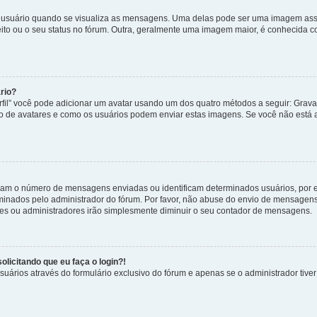
uário quando se visualiza as mensagens. Uma delas pode ser uma imagem associ
ito ou o seu status no fórum. Outra, geralmente uma imagem maior, é conhecida 
rio?
rfil” você pode adicionar um avatar usando um dos quatro métodos a seguir: Gravat
uso de avatares e como os usuários podem enviar estas imagens. Se você não está au
cam o número de mensagens enviadas ou identificam determinados usuários, por 
rminados pelo administrador do fórum. Por favor, não abuse do envio de mensagen
ores ou administradores irão simplesmente diminuir o seu contador de mensagens.
licitando que eu faça o login?!
uários através do formulário exclusivo do fórum e apenas se o administrador tiver 