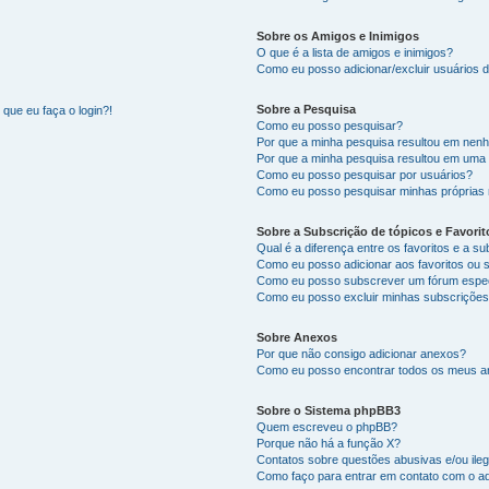
Sobre os Amigos e Inimigos
O que é a lista de amigos e inimigos?
Como eu posso adicionar/excluir usuários d
Sobre a Pesquisa
que eu faça o login?!
Como eu posso pesquisar?
Por que a minha pesquisa resultou em nen
Por que a minha pesquisa resultou em uma
Como eu posso pesquisar por usuários?
Como eu posso pesquisar minhas próprias
Sobre a Subscrição de tópicos e Favorit
Qual é a diferença entre os favoritos e a s
Como eu posso adicionar aos favoritos ou 
Como eu posso subscrever um fórum espec
Como eu posso excluir minhas subscriçõe
Sobre Anexos
Por que não consigo adicionar anexos?
Como eu posso encontrar todos os meus 
Sobre o Sistema phpBB3
Quem escreveu o phpBB?
Porque não há a função X?
Contatos sobre questões abusivas e/ou ileg
Como faço para entrar em contato com o ad