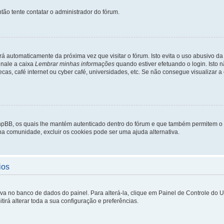
tão tente contatar o administrador do fórum.
rá automaticamente da próxima vez que visitar o fórum. Isto evita o uso abusivo d
inale a caixa
Lembrar minhas informações
quando estiver efetuando o login. Isto
ecas, café internet ou cyber café, universidades, etc. Se não consegue visualizar a
phpBB, os quais lhe mantém autenticado dentro do fórum e que também permitem o
 na comunidade, excluir os cookies pode ser uma ajuda alternativa.
ios
lva no banco de dados do painel. Para alterá-la, clique em Painel de Controle do 
irá alterar toda a sua configuração e preferências.