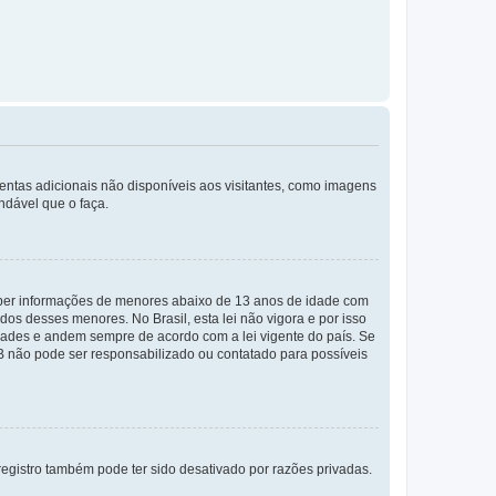
mentas adicionais não disponíveis aos visitantes, como imagens
ndável que o faça.
eber informações de menores abaixo de 13 anos de idade com
os desses menores. No Brasil, esta lei não vigora e por isso
ades e andem sempre de acordo com a lei vigente do país. Se
BB não pode ser responsabilizado ou contatado para possíveis
egistro também pode ter sido desativado por razões privadas.