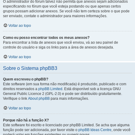
O administrador do fórum talvez não permita que anexos sejam adicionados
especificando no fórum que você esteja postando ou que apenas certos
grupos possam adicionar anexos. Se você não tem certeza sobre o que pode
ser enviado, contate o administrador para maiores informações.
Voltar ao topo
Como eu posso encontrar todos os meus anexos?
Para encontrar a lista de anexos que você enviou, vá ao seu painel de
controle do usuário e siga os links para a área de anexos desejada.
Voltar ao topo
Sobre o Sistema phpBB3
Quem escreveu o phpBB?
Este software (em sua forma não modificada) é produzido, publicado e com
direitos reservados a
phpBB Limited
. Está disponível sob a licença GNU
General Public Licence 2 (GPL-2.0) e pode ser distribuído gratuitamente.
Verifique o link
About phpBB
para mais informações.
Voltar ao topo
Porque não há a função X?
Este software foi escrito e licenciado por phpBB Limited. Se acha que alguma
função pode ser adicionada, por favor visite o
phpBB Ideas Centre
, onde você
poderá votar em funcões existentes ou sugerir novas.