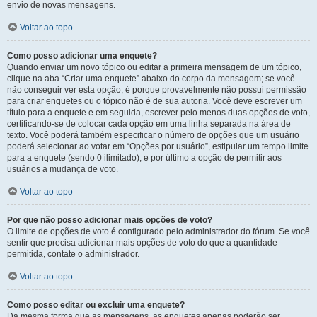
envio de novas mensagens.
Voltar ao topo
Como posso adicionar uma enquete?
Quando enviar um novo tópico ou editar a primeira mensagem de um tópico,
clique na aba “Criar uma enquete” abaixo do corpo da mensagem; se você
não conseguir ver esta opção, é porque provavelmente não possui permissão
para criar enquetes ou o tópico não é de sua autoria. Você deve escrever um
título para a enquete e em seguida, escrever pelo menos duas opções de voto,
certificando-se de colocar cada opção em uma linha separada na área de
texto. Você poderá também especificar o número de opções que um usuário
poderá selecionar ao votar em “Opções por usuário”, estipular um tempo limite
para a enquete (sendo 0 ilimitado), e por último a opção de permitir aos
usuários a mudança de voto.
Voltar ao topo
Por que não posso adicionar mais opções de voto?
O limite de opções de voto é configurado pelo administrador do fórum. Se você
sentir que precisa adicionar mais opções de voto do que a quantidade
permitida, contate o administrador.
Voltar ao topo
Como posso editar ou excluir uma enquete?
Da mesma forma que as mensagens, as enquetes apenas poderão ser