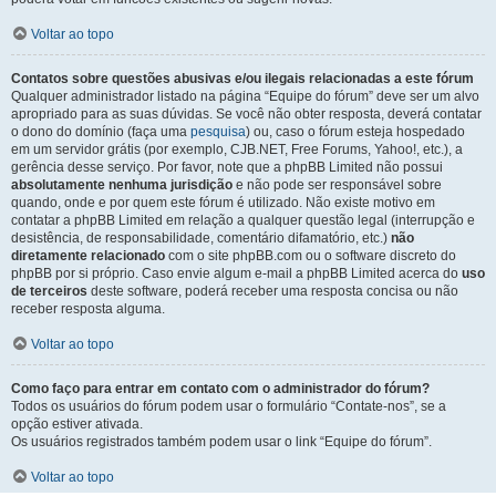
Voltar ao topo
Contatos sobre questões abusivas e/ou ilegais relacionadas a este fórum
Qualquer administrador listado na página “Equipe do fórum” deve ser um alvo
apropriado para as suas dúvidas. Se você não obter resposta, deverá contatar
o dono do domínio (faça uma
pesquisa
) ou, caso o fórum esteja hospedado
em um servidor grátis (por exemplo, CJB.NET, Free Forums, Yahoo!, etc.), a
gerência desse serviço. Por favor, note que a phpBB Limited não possui
absolutamente nenhuma jurisdição
e não pode ser responsável sobre
quando, onde e por quem este fórum é utilizado. Não existe motivo em
contatar a phpBB Limited em relação a qualquer questão legal (interrupção e
desistência, de responsabilidade, comentário difamatório, etc.)
não
diretamente relacionado
com o site phpBB.com ou o software discreto do
phpBB por si próprio. Caso envie algum e-mail a phpBB Limited acerca do
uso
de terceiros
deste software, poderá receber uma resposta concisa ou não
receber resposta alguma.
Voltar ao topo
Como faço para entrar em contato com o administrador do fórum?
Todos os usuários do fórum podem usar o formulário “Contate-nos”, se a
opção estiver ativada.
Os usuários registrados também podem usar o link “Equipe do fórum”.
Voltar ao topo