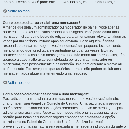
tópicos. Exemplo: Você pode enviar novos tópicos, votar em enquetes, etc.
Voltar ao topo
Como posso editar ou excluir uma mensagem?
A menos que seja um administrador ou moderador do painel, você apenas
pode editar ou excluir as suas próprias mensagens. Você pode editar uma
mensagem clicando no botão de edição para a mensagem relevante, algumas
vezes por um período limitado após ser enviada. Caso alguém já tenha
respondido a essa mensagem, você encontrará um pequeno texto ao fundo,
mencionando que foi editada e eventualmente quantas vezes. Isto não
aparece apenas caso essa mensagem ainda não tenha obtido respostas; não
aparecerá caso a alteração seja efetuada por algum administrador ou
moderador, mas possivelmente eles deixarão uma nota dizendo o motivo ou
critério usado. Por favor, note que usuários normais não podem excluir uma
mensagem após alguém já ter enviado uma resposta.
Voltar ao topo
Como posso adicionar assinatura a uma mensagem?
Para adicionar uma assinatura em suas mensagens, você deverá primeiro
criar uma em seu Painel de Controle do Usuário. Uma vez criada, marque a
opção
Anexar assinatura
nas opções referentes ao envio de mensagens para
adicionar sua assinatura. Você também pode adicionar sua assinatura por
padrão para todas as suas mensagens enviadas selecionando a opção
correta em seu Painel de Controle do Usuário. Se fizer isto, você pode
prevenir que uma assinatura seja anexada a mensagens individuais durante o