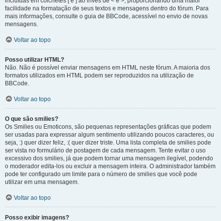
incluídas em colchetes [ e ] ao invés de < e >, proporcionando uma maior
facilidade na formatação de seus textos e mensagens dentro do fórum. Para
mais informações, consulte o guia de BBCode, acessível no envio de novas
mensagens.
Voltar ao topo
Posso utilizar HTML?
Não. Não é possível enviar mensagens em HTML neste fórum. A maioria dos
formatos utilizados em HTML podem ser reproduzidos na utilização de
BBCode.
Voltar ao topo
O que são smilies?
Os Smilies ou Emoticons, são pequenas representações gráficas que podem
ser usadas para expressar algum sentimento utilizando poucos caracteres, ou
seja, :) quer dizer feliz, :( quer dizer triste. Uma lista completa de smilies pode
ser vista no formulário de postagem de cada mensagem. Tente evitar o uso
excessivo dos smilies, já que podem tornar uma mensagem ilegível, podendo
o moderador edita-los ou excluir a mensagem inteira. O administrador também
pode ter configurado um limite para o número de smilies que você pode
utilizar em uma mensagem.
Voltar ao topo
Posso exibir imagens?