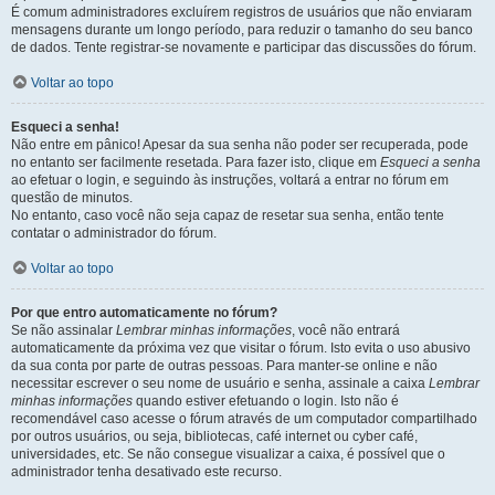
É comum administradores excluírem registros de usuários que não enviaram
mensagens durante um longo período, para reduzir o tamanho do seu banco
de dados. Tente registrar-se novamente e participar das discussões do fórum.
Voltar ao topo
Esqueci a senha!
Não entre em pânico! Apesar da sua senha não poder ser recuperada, pode
no entanto ser facilmente resetada. Para fazer isto, clique em
Esqueci a senha
ao efetuar o login, e seguindo às instruções, voltará a entrar no fórum em
questão de minutos.
No entanto, caso você não seja capaz de resetar sua senha, então tente
contatar o administrador do fórum.
Voltar ao topo
Por que entro automaticamente no fórum?
Se não assinalar
Lembrar minhas informações
, você não entrará
automaticamente da próxima vez que visitar o fórum. Isto evita o uso abusivo
da sua conta por parte de outras pessoas. Para manter-se online e não
necessitar escrever o seu nome de usuário e senha, assinale a caixa
Lembrar
minhas informações
quando estiver efetuando o login. Isto não é
recomendável caso acesse o fórum através de um computador compartilhado
por outros usuários, ou seja, bibliotecas, café internet ou cyber café,
universidades, etc. Se não consegue visualizar a caixa, é possível que o
administrador tenha desativado este recurso.