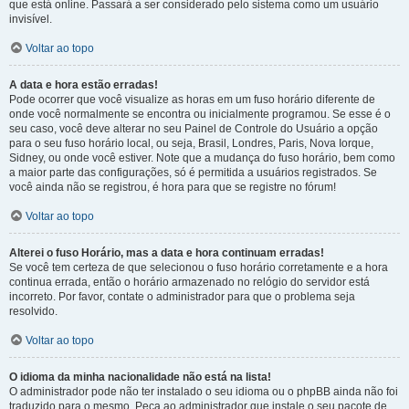
que está online. Passará a ser considerado pelo sistema como um usuário
invisível.
Voltar ao topo
A data e hora estão erradas!
Pode ocorrer que você visualize as horas em um fuso horário diferente de
onde você normalmente se encontra ou inicialmente programou. Se esse é o
seu caso, você deve alterar no seu Painel de Controle do Usuário a opção
para o seu fuso horário local, ou seja, Brasil, Londres, Paris, Nova Iorque,
Sidney, ou onde você estiver. Note que a mudança do fuso horário, bem como
a maior parte das configurações, só é permitida a usuários registrados. Se
você ainda não se registrou, é hora para que se registre no fórum!
Voltar ao topo
Alterei o fuso Horário, mas a data e hora continuam erradas!
Se você tem certeza de que selecionou o fuso horário corretamente e a hora
continua errada, então o horário armazenado no relógio do servidor está
incorreto. Por favor, contate o administrador para que o problema seja
resolvido.
Voltar ao topo
O idioma da minha nacionalidade não está na lista!
O administrador pode não ter instalado o seu idioma ou o phpBB ainda não foi
traduzido para o mesmo. Peça ao administrador que instale o seu pacote de