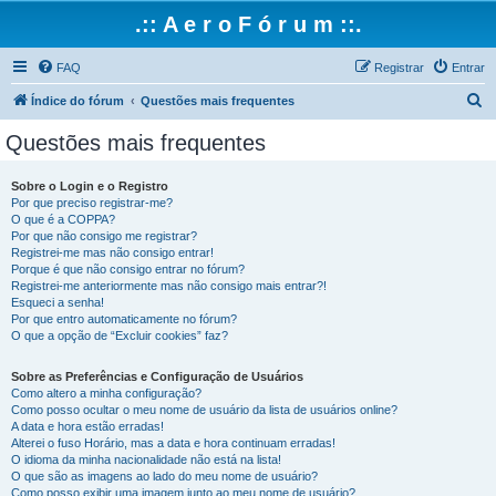
.:: A e r o F ó r u m ::.
FAQ
Registrar
Entrar
P
Índice do fórum
Questões mais frequentes
e
Questões mais frequentes
s
q
Sobre o Login e o Registro
Por que preciso registrar-me?
u
O que é a COPPA?
i
Por que não consigo me registrar?
Registrei-me mas não consigo entrar!
s
Porque é que não consigo entrar no fórum?
Registrei-me anteriormente mas não consigo mais entrar?!
a
Esqueci a senha!
r
Por que entro automaticamente no fórum?
O que a opção de “Excluir cookies” faz?
Sobre as Preferências e Configuração de Usuários
Como altero a minha configuração?
Como posso ocultar o meu nome de usuário da lista de usuários online?
A data e hora estão erradas!
Alterei o fuso Horário, mas a data e hora continuam erradas!
O idioma da minha nacionalidade não está na lista!
O que são as imagens ao lado do meu nome de usuário?
Como posso exibir uma imagem junto ao meu nome de usuário?