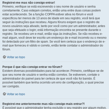
Registrei-me mas não consigo entrar!
Primeiro, verifique se está escrevendo o seu nome de usuário e senha
corretamente. Caso estejam corretos, então uma entre duas coisas podem
estar acontecendo. Se a função COPPA estiver ativa no fórum e você
especificou ter menos de 13 anos de idade em seu registro, você terá que
seguir às instruções que recebeu. Alguns fóruns exigem que o registro de
novos usuários seja ativado, tanto por você como por um administrador, antes
que seja efetuado o login; está informação encontra-se presente durante o
registro. Se recebeu um e-mail, então siga às instruções. Se não recebeu e-
mail algum, você deve ter escrito um endereço de e-mail incorreto ou o mesmo
foi detectado por um filtro de spam. Se você tem certeza que o endereço de e-
mail que forneceu é válido e correto, então tente contatar o administrador do
fórum.
Voltar ao topo
Porque é que não consigo entrar no fórum?
Existem diversas possibilidades para tal acontecer. Primeiro, certifique-se de
que seu nome de usuário e senha estão corretos. Se estiverem, contate o
administrador do painel para ter certeza de que você não foi banido. É
possível também que tenha ocorrido um erro de configuração, o qual precise
ser corrigido.
Voltar ao topo
Registrei-me anteriormente mas não consigo mais entrar?!
É possível que o administrador tenha excluído o seu registro por algum motivo.