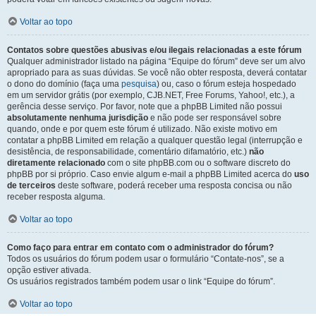
Voltar ao topo
Contatos sobre questões abusivas e/ou ilegais relacionadas a este fórum
Qualquer administrador listado na página “Equipe do fórum” deve ser um alvo
apropriado para as suas dúvidas. Se você não obter resposta, deverá contatar
o dono do domínio (faça uma
pesquisa
) ou, caso o fórum esteja hospedado
em um servidor grátis (por exemplo, CJB.NET, Free Forums, Yahoo!, etc.), a
gerência desse serviço. Por favor, note que a phpBB Limited não possui
absolutamente nenhuma jurisdição
e não pode ser responsável sobre
quando, onde e por quem este fórum é utilizado. Não existe motivo em
contatar a phpBB Limited em relação a qualquer questão legal (interrupção e
desistência, de responsabilidade, comentário difamatório, etc.)
não
diretamente relacionado
com o site phpBB.com ou o software discreto do
phpBB por si próprio. Caso envie algum e-mail a phpBB Limited acerca do
uso
de terceiros
deste software, poderá receber uma resposta concisa ou não
receber resposta alguma.
Voltar ao topo
Como faço para entrar em contato com o administrador do fórum?
Todos os usuários do fórum podem usar o formulário “Contate-nos”, se a
opção estiver ativada.
Os usuários registrados também podem usar o link “Equipe do fórum”.
Voltar ao topo