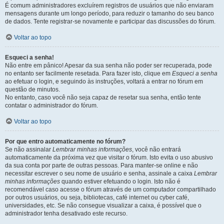
É comum administradores excluírem registros de usuários que não enviaram
mensagens durante um longo período, para reduzir o tamanho do seu banco
de dados. Tente registrar-se novamente e participar das discussões do fórum.
Voltar ao topo
Esqueci a senha!
Não entre em pânico! Apesar da sua senha não poder ser recuperada, pode
no entanto ser facilmente resetada. Para fazer isto, clique em
Esqueci a senha
ao efetuar o login, e seguindo às instruções, voltará a entrar no fórum em
questão de minutos.
No entanto, caso você não seja capaz de resetar sua senha, então tente
contatar o administrador do fórum.
Voltar ao topo
Por que entro automaticamente no fórum?
Se não assinalar
Lembrar minhas informações
, você não entrará
automaticamente da próxima vez que visitar o fórum. Isto evita o uso abusivo
da sua conta por parte de outras pessoas. Para manter-se online e não
necessitar escrever o seu nome de usuário e senha, assinale a caixa
Lembrar
minhas informações
quando estiver efetuando o login. Isto não é
recomendável caso acesse o fórum através de um computador compartilhado
por outros usuários, ou seja, bibliotecas, café internet ou cyber café,
universidades, etc. Se não consegue visualizar a caixa, é possível que o
administrador tenha desativado este recurso.