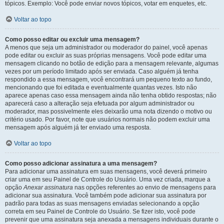
tópicos. Exemplo: Você pode enviar novos tópicos, votar em enquetes, etc.
Voltar ao topo
Como posso editar ou excluir uma mensagem?
A menos que seja um administrador ou moderador do painel, você apenas
pode editar ou excluir as suas próprias mensagens. Você pode editar uma
mensagem clicando no botão de edição para a mensagem relevante, algumas
vezes por um período limitado após ser enviada. Caso alguém já tenha
respondido a essa mensagem, você encontrará um pequeno texto ao fundo,
mencionando que foi editada e eventualmente quantas vezes. Isto não
aparece apenas caso essa mensagem ainda não tenha obtido respostas; não
aparecerá caso a alteração seja efetuada por algum administrador ou
moderador, mas possivelmente eles deixarão uma nota dizendo o motivo ou
critério usado. Por favor, note que usuários normais não podem excluir uma
mensagem após alguém já ter enviado uma resposta.
Voltar ao topo
Como posso adicionar assinatura a uma mensagem?
Para adicionar uma assinatura em suas mensagens, você deverá primeiro
criar uma em seu Painel de Controle do Usuário. Uma vez criada, marque a
opção
Anexar assinatura
nas opções referentes ao envio de mensagens para
adicionar sua assinatura. Você também pode adicionar sua assinatura por
padrão para todas as suas mensagens enviadas selecionando a opção
correta em seu Painel de Controle do Usuário. Se fizer isto, você pode
prevenir que uma assinatura seja anexada a mensagens individuais durante o