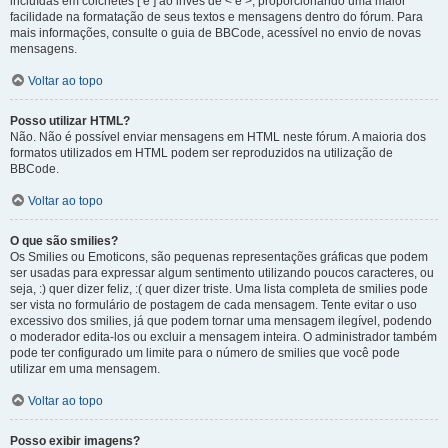
incluídas em colchetes [ e ] ao invés de < e >, proporcionando uma maior
facilidade na formatação de seus textos e mensagens dentro do fórum. Para
mais informações, consulte o guia de BBCode, acessível no envio de novas
mensagens.
Voltar ao topo
Posso utilizar HTML?
Não. Não é possível enviar mensagens em HTML neste fórum. A maioria dos
formatos utilizados em HTML podem ser reproduzidos na utilização de
BBCode.
Voltar ao topo
O que são smilies?
Os Smilies ou Emoticons, são pequenas representações gráficas que podem
ser usadas para expressar algum sentimento utilizando poucos caracteres, ou
seja, :) quer dizer feliz, :( quer dizer triste. Uma lista completa de smilies pode
ser vista no formulário de postagem de cada mensagem. Tente evitar o uso
excessivo dos smilies, já que podem tornar uma mensagem ilegível, podendo
o moderador edita-los ou excluir a mensagem inteira. O administrador também
pode ter configurado um limite para o número de smilies que você pode
utilizar em uma mensagem.
Voltar ao topo
Posso exibir imagens?