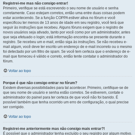
Registrei-me mas não consigo entrar!
Primeiro, verifique se está escrevendo o seu nome de usuário e senha
corretamente. Caso estejam corretos, então uma entre duas coisas podem
estar acontecendo. Se a função COPPA estiver ativa no fórum e você
especificou ter menos de 13 anos de idade em seu registro, você terá que
seguir às instruções que recebeu. Alguns fóruns exigem que o registro de
novos usuários seja ativado, tanto por você como por um administrador, antes
que seja efetuado o login; está informação encontra-se presente durante o
registro. Se recebeu um e-mail, então siga às instruções. Se não recebeu e-
mail algum, você deve ter escrito um endereço de e-mail incorreto ou o mesmo
foi detectado por um filtro de spam. Se você tem certeza que o endereço de e-
mail que forneceu é válido e correto, então tente contatar o administrador do
fórum.
Voltar ao topo
Porque é que não consigo entrar no fórum?
Existem diversas possibilidades para tal acontecer. Primeiro, certifique-se de
que seu nome de usuário e senha estão corretos. Se estiverem, contate o
administrador do painel para ter certeza de que você não foi banido. É
possível também que tenha ocorrido um erro de configuração, o qual precise
ser corrigido.
Voltar ao topo
Registrei-me anteriormente mas não consigo mais entrar?!
É possível que o administrador tenha excluído o seu registro por algum motivo.