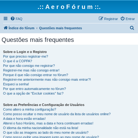
.:: A e r o F ó r u m ::.
FAQ
Registrar
Entrar
P
Índice do fórum
Questões mais frequentes
e
Questões mais frequentes
s
q
Sobre o Login e o Registro
Por que preciso registrar-me?
u
O que é a COPPA?
i
Por que não consigo me registrar?
Registrei-me mas não consigo entrar!
s
Porque é que não consigo entrar no fórum?
Registrei-me anteriormente mas não consigo mais entrar?!
a
Esqueci a senha!
r
Por que entro automaticamente no fórum?
O que a opção de “Excluir cookies” faz?
Sobre as Preferências e Configuração de Usuários
Como altero a minha configuração?
Como posso ocultar o meu nome de usuário da lista de usuários online?
A data e hora estão erradas!
Alterei o fuso Horário, mas a data e hora continuam erradas!
O idioma da minha nacionalidade não está na lista!
O que são as imagens ao lado do meu nome de usuário?
Como posso exibir uma imagem junto ao meu nome de usuário?