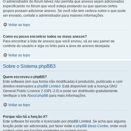
O administrador do fórum talvez não permita que anexos sejam adicionados
especificando no fórum que você esteja postando ou que apenas certos
grupos possam adicionar anexos. Se você não tem certeza sobre o que pode
ser enviado, contate o administrador para maiores informações.
Voltar ao topo
Como eu posso encontrar todos os meus anexos?
Para encontrar a lista de anexos que você enviou, vá ao seu painel de
controle do usuário e siga os links para a área de anexos desejada.
Voltar ao topo
Sobre o Sistema phpBB3
Quem escreveu o phpBB?
Este software (em sua forma não modificada) é produzido, publicado e com
direitos reservados a
phpBB Limited
. Está disponível sob a licença GNU
General Public Licence 2 (GPL-2.0) e pode ser distribuído gratuitamente.
Verifique o link
About phpBB
para mais informações.
Voltar ao topo
Porque não há a função X?
Este software foi escrito e licenciado por phpBB Limited. Se acha que alguma
função pode ser adicionada, por favor visite o
phpBB Ideas Centre
, onde você
poderá votar em funcões existentes ou sugerir novas.