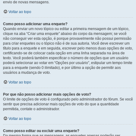
envio de novas mensagens.
Voltar ao topo
Como posso adicionar uma enquete?
Quando enviar um novo tópico ou editar a primeira mensagem de um tópico,
clique na aba “Criar uma enquete” abaixo do corpo da mensagem; se você
não conseguir ver esta opção, é porque provavelmente não possui permissão
para criar enquetes ou o tópico não é de sua autoria. Você deve escrever um
título para a enquete e em seguida, escrever pelo menos duas opções de voto,
certificando-se de colocar cada opção em uma linha separada na área de
texto. Você poderá também especificar o número de opções que um usuário
poderá selecionar ao votar em “Opções por usuário”, estipular um tempo limite
para a enquete (sendo 0 ilimitado), e por último a opção de permitir aos
usuários a mudança de voto.
Voltar ao topo
Por que não posso adicionar mais opções de voto?
O limite de opções de voto é configurado pelo administrador do fórum. Se você
sentir que precisa adicionar mais opções de voto do que a quantidade
permitida, contate o administrador.
Voltar ao topo
Como posso editar ou excluir uma enquete?
Da mesma forma que as mensagens, as enquetes apenas poderão ser