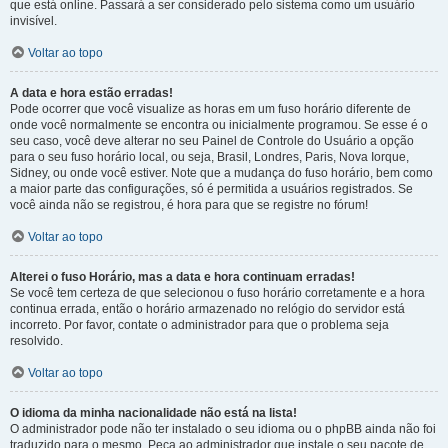
que está online. Passará a ser considerado pelo sistema como um usuário
invisível.
Voltar ao topo
A data e hora estão erradas!
Pode ocorrer que você visualize as horas em um fuso horário diferente de
onde você normalmente se encontra ou inicialmente programou. Se esse é o
seu caso, você deve alterar no seu Painel de Controle do Usuário a opção
para o seu fuso horário local, ou seja, Brasil, Londres, Paris, Nova Iorque,
Sidney, ou onde você estiver. Note que a mudança do fuso horário, bem como
a maior parte das configurações, só é permitida a usuários registrados. Se
você ainda não se registrou, é hora para que se registre no fórum!
Voltar ao topo
Alterei o fuso Horário, mas a data e hora continuam erradas!
Se você tem certeza de que selecionou o fuso horário corretamente e a hora
continua errada, então o horário armazenado no relógio do servidor está
incorreto. Por favor, contate o administrador para que o problema seja
resolvido.
Voltar ao topo
O idioma da minha nacionalidade não está na lista!
O administrador pode não ter instalado o seu idioma ou o phpBB ainda não foi
traduzido para o mesmo. Peça ao administrador que instale o seu pacote de